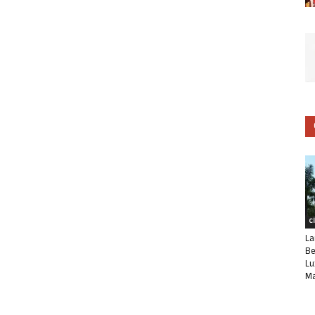
C
La
Be
Lu
Ma