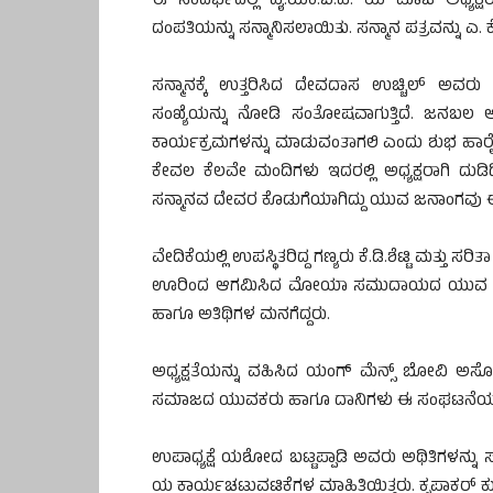
ಈ ಸಂದರ್ಭದಲ್ಲಿ ವೈ.ಯಂ.ಬಿ.ಎ. ಯ ಮಾಜಿ ಅಧ್ಯಕ್
ದಂಪತಿಯನ್ನು ಸನ್ಮಾನಿಸಲಾಯಿತು. ಸನ್ಮಾನ ಪತ್ರವನ್ನು ಎ.
ಸನ್ಮಾನಕ್ಕೆ ಉತ್ತರಿಸಿದ ದೇವದಾಸ ಉಚ್ಚಿಲ್ ಅವ
ಸಂಖ್ಯೆಯನ್ನು ನೋಡಿ ಸಂತೋಷವಾಗುತ್ತಿದೆ. ಜನಬಲ ಅ
ಕಾರ್ಯಕ್ರಮಗಳನ್ನು ಮಾಡುವಂತಾಗಲಿ ಎಂದು ಶುಭ ಹಾರೈಸ
ಕೇವಲ ಕೆಲವೇ ಮಂದಿಗಳು ಇದರಲ್ಲಿ ಅಧ್ಯಕ್ಷರಾಗಿ ದುಡಿದ
ಸನ್ಮಾನವ ದೇವರ ಕೊಡುಗೆಯಾಗಿದ್ದು ಯುವ ಜನಾಂಗವು ಈ
ವೇದಿಕೆಯಲ್ಲಿ ಉಪಸ್ಥಿತರಿದ್ದ ಗಣ್ಯರು ಕೆ.ಡಿ.ಶೆಟ್ಟಿ ಮತ್ತು ಸ
ಊರಿಂದ ಆಗಮಿಸಿದ ಮೋಯಾ ಸಮುದಾಯದ ಯುವ ಪ್ರತಿ
ಹಾಗೂ ಅತಿಥಿಗಳ ಮನಗೆದ್ದರು.
ಅಧ್ಯಕ್ಷತೆಯನ್ನು ವಹಿಸಿದ ಯಂಗ್ ಮೆನ್ಸ್ ಬೋವಿ ಅಸೋ
ಸಮಾಜದ ಯುವಕರು ಹಾಗೂ ದಾನಿಗಳು ಈ ಸಂಘಟನೆಯಲ್ಲಿ 
ಉಪಾಧ್ಯಕ್ಷೆ ಯಶೋದ ಬಟ್ಟಪ್ಪಾಡಿ ಅವರು ಅಥಿತಿಗಳನ್ನು ಸ
ಯ ಕಾರ್ಯಚಟುವಟಿಕೆಗಳ ಮಾಹಿತಿಯಿತ್ತರು. ಕೃಪಾಕರ್ ಕುಂ