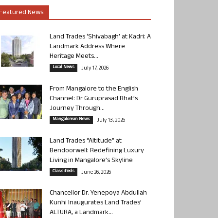
Featured News
Land Trades ‘Shivabagh’ at Kadri: A
Landmark Address Where
Heritage Meets...
Local News
July 17, 2026
From Mangalore to the English
Channel: Dr Guruprasad Bhat’s
Journey Through...
Mangalorean News
July 13, 2026
Land Trades “Altitude” at
Bendoorwell: Redefining Luxury
Living in Mangalore’s Skyline
Classifieds
June 26, 2026
Chancellor Dr. Yenepoya Abdullah
Kunhi Inaugurates Land Trades’
ALTURA, a Landmark...