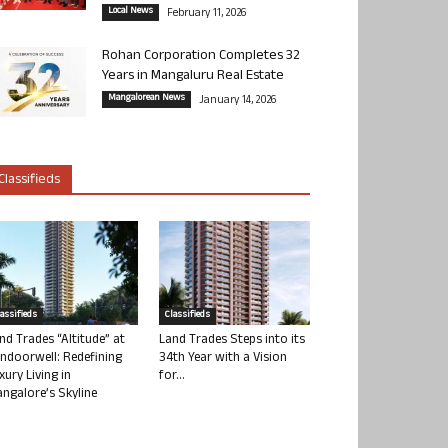
Local News
February 11, 2026
Rohan Corporation Completes 32
Years in Mangaluru Real Estate
Mangalorean News
January 14, 2026
Classifieds
lassifieds
Classifieds
nd Trades “Altitude” at
Land Trades Steps into its
ndoorwell: Redefining
34th Year with a Vision
xury Living in
for...
ngalore’s Skyline