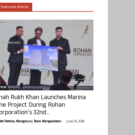
Featured Article
ticle
hah Rukh Khan Launches Marina
ne Project During Rohan
orporation’s 32nd...
-
olet Pereira, Mangaluru. Team Mangalorean.
June 25, 2026