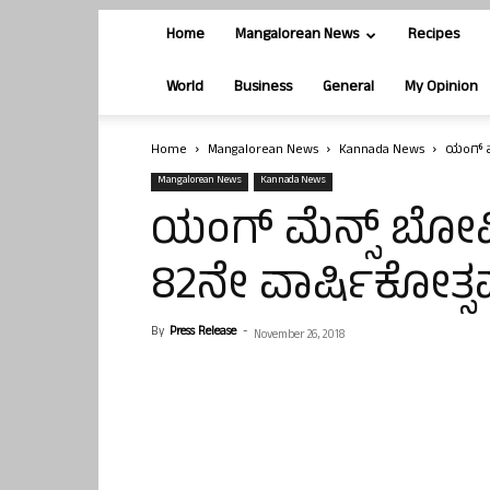
Home
Mangalorean News
Recipes
World
Business
General
My Opinion
Home
Mangalorean News
Kannada News
ಯಂಗ್ ಮ
Mangalorean News
Kannada News
ಯಂಗ್ ಮೆನ್ಸ್ ಬ
82ನೇ ವಾರ್ಷಿಕೋತ್ಸ
By
Press Release
-
November 26, 2018