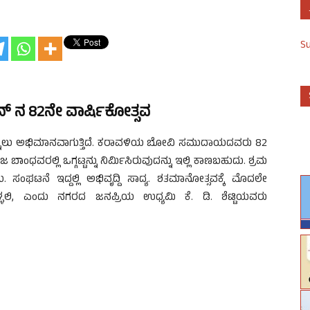
S
 ನ 82ನೇ ವಾರ್ಷಿಕೋತ್ಸವ
ಲು ಅಭಿಮಾನವಾಗುತ್ತಿದೆ. ಕರಾವಳಿಯ ಬೋವಿ ಸಮುದಾಯದವರು 82
ಧವರಲ್ಲಿ ಒಗ್ಗಟ್ಟನ್ನು ನಿರ್ಮಿಸಿರುವುದನ್ನು ಇಲ್ಲಿ ಕಾಣಬಹುದು. ಶ್ರಮ
ಟನೆ ಇದ್ದಲ್ಲಿ ಅಭಿವೃದ್ದಿ ಸಾದ್ಯ. ಶತಮಾನೋತ್ಸವಕ್ಕೆ ಮೊದಲೇ
ಿ, ಎಂದು ನಗರದ ಜನಪ್ರಿಯ ಉಧ್ಯಮಿ ಕೆ. ಡಿ. ಶೆಟ್ಟಿಯವರು