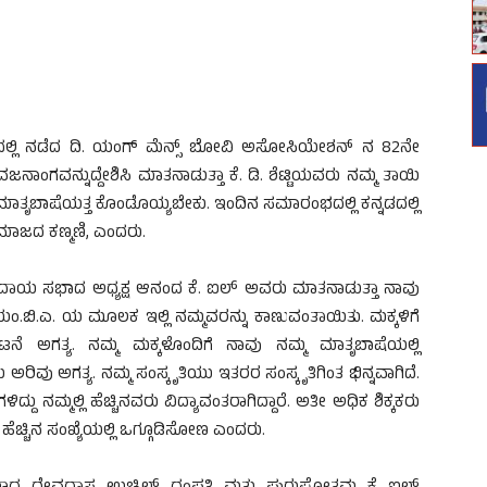
ದಲ್ಲಿ ನಡೆದ ದಿ. ಯಂಗ್ ಮೆನ್ಸ್ ಬೋವಿ ಅಸೋಸಿಯೇಶನ್ ನ 82ನೇ
ಗವನ್ನುದ್ದೇಶಿಸಿ ಮಾತನಾಡುತ್ತಾ ಕೆ. ಡಿ. ಶೆಟ್ಟಿಯವರು ನಮ್ಮ ತಾಯಿ
ಾತೃಬಾಷೆಯತ್ತ ಕೊಂಡೊಯ್ಯಬೇಕು. ಇಂದಿನ ಸಮಾರಂಭದಲ್ಲಿ ಕನ್ನಡದಲ್ಲಿ
ಮಾಜದ ಕಣ್ಮಣಿ, ಎಂದರು.
ುದಾಯ ಸಭಾದ ಅಧ್ಯಕ್ಷ ಆನಂದ ಕೆ. ಐಲ್ ಅವರು ಮಾತನಾಡುತ್ತಾ ನಾವು
.ಬಿ.ಎ. ಯ ಮೂಲಕ ಇಲ್ಲಿ ನಮ್ಮವರನ್ನು ಕಾಣುವಂತಾಯಿತು. ಮಕ್ಕಳಿಗೆ
 ಅಗತ್ಯ. ನಮ್ಮ ಮಕ್ಕಳೊಂದಿಗೆ ನಾವು ನಮ್ಮ ಮಾತೃಬಾಷೆಯಲ್ಲಿ
ರಿವು ಅಗತ್ಯ. ನಮ್ಮ ಸಂಸ್ಕೃತಿಯು ಇತರರ ಸಂಸ್ಕೃತಿಗಿಂತ ಭಿನ್ನವಾಗಿದೆ.
್ದು ನಮ್ಮಲ್ಲಿ ಹೆಚ್ಚಿನವರು ವಿದ್ಯಾವಂತರಾಗಿದ್ದಾರೆ. ಅತೀ ಅಧಿಕ ಶಿಕ್ಕಕರು
ಹೆಚ್ಚಿನ ಸಂಖ್ಯೆಯಲ್ಲಿ ಒಗ್ಗೂಡಿಸೋಣ ಎಂದರು.