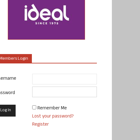
Members Login
sername
assword
Remember Me
Lost your password?
Register