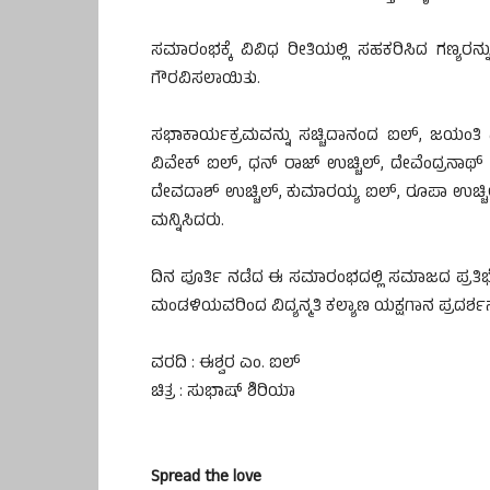
ಸಮಾರಂಭಕ್ಕೆ ವಿವಿಧ ರೀತಿಯಲ್ಲಿ ಸಹಕರಿಸಿದ ಗಣ್ಯರನ್ನು,
ಗೌರವಿಸಲಾಯಿತು.
ಸಭಾಕಾರ್ಯಕ್ರಮವನ್ನು ಸಚ್ಚಿದಾನಂದ ಐಲ್, ಜಯಂತಿ ಎಸ್
ವಿವೇಕ್ ಐಲ್, ಧನ್ ರಾಜ್ ಉಚ್ಚಿಲ್, ದೇವೆಂದ್ರನಾಥ್ ಅ
ದೇವದಾಶ್ ಉಚ್ಚಿಲ್, ಕುಮಾರಯ್ಯ ಐಲ್, ರೂಪಾ ಉಚ್ಚ
ಮನ್ನಿಸಿದರು.
ದಿನ ಪೂರ್ತಿ ನಡೆದ ಈ ಸಮಾರಂಭದಲ್ಲಿ ಸಮಾಜದ ಪ್ರತ
ಮಂಡಳಿಯವರಿಂದ ವಿದ್ಯನ್ಮತಿ ಕಲ್ಯಾಣ ಯಕ್ಷಗಾನ ಪ್ರದರ್
ವರದಿ : ಈಶ್ವರ ಎಂ. ಐಲ್
ಚಿತ್ರ : ಸುಭಾಷ್ ಶಿರಿಯಾ
Spread the love