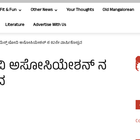
Fit & Fun
Other News
Your Thoughts
Old Mangalorean
Literature
Advertise With Us
ೆನ್ಸ್ ಬೋವಿ ಅಸೋಸಿಯೇಶನ್ ನ 82ನೇ ವಾರ್ಷಿಕೋತ್ಸವ
ೋವಿ ಅಸೋಸಿಯೇಶನ್ ನ
ವ
Co