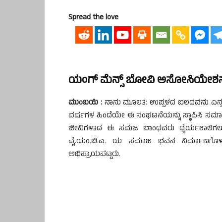
Spread the love
ಯಂಗ್ ಮೆನ್ಸ್ ಬೋವಿ ಅಸೋಸಿಯೇಶನ್
ಮುಂಬಯಿ :
ನಾನು ಮೂಲತ: ಉಪ್ಪಳದ ಐಲದವನು ಎನ್ನ
ವರ್ಷಗಳ ಹಿಂದೆಯೇ ಈ ಸಂಘಟನೆಯನ್ನು ಸ್ಥಾಪಿಸಿ ಸಮಾಜ ಬಾಂ
ಜೀವಿಗಳಾದ ಈ ಸಮಜ ಬಾಂಧವರು ಧೈರ್ಯಶಾಲಿಗಲು. ಸಂಘ
ವೈ.ಯಂ.ಬಿ.ಎ. ಯ ಸಮಾಜ ಭವನ ನಿರ್ಮಾಣಗೊಳ್ಳಲ
ಅಭಿಪ್ರಾಯಪಟ್ಟರು.