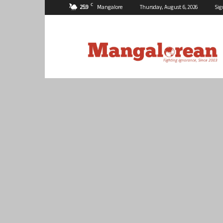
C
25.9
Mangalore
Thursday, August 6, 2026
Sig
Mangalorean.com