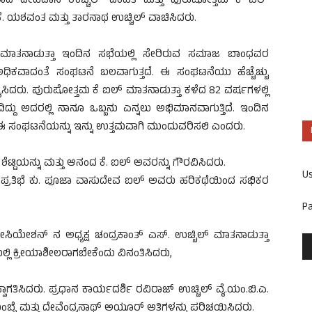
ಷರಾದ ದೇವದಾಸ ಉಚ್ಚಿಲ್ ದಂಪತಿ ಮತ್ತು ಪುರುಷೋತ್ತಮ ಕೆ ಐಲ್
 ಕೆ. ಯಶವಂತ ಮತ್ತು ತಾರನಾಥ ಉಚ್ಚಿಲ್ ವಾಚಿಸಿದರು.
ರು ಮಾತನಾಡುತ್ತಾ ಇಂದಿನ ಸಭೆಯಲ್ಲಿ ಸೇರಿರುವ ಸಮಾಜ ಬಾಂಧವರ
ಧಿಕವಾದಂತೆ ಸಂಘಟನೆ ಬಲವಾಗುತ್ತದೆ. ಈ ಸಂಘಟನೆಯು ಹೆಚ್ಚೆಚ್ಚು
ಿದರು. ಪುರುಷೋತ್ತಮ ಕೆ ಐಲ್ ಮಾತನಾಡುತ್ತಾ ಕಳೆದ 82 ವರ್ಷಗಳಲ್ಲಿ
ಿದ್ದು ಅದರಲ್ಲಿ ನಾನೂ ಒಬ್ಬನು ಎನ್ನಲು ಅಭಿಮಾನವಾಗುತ್ತಿದೆ. ಇಂದಿನ
 ಸಂಘಟನೆಯನ್ನು ಇನ್ನು ಉತ್ತಮವಾಗಿ ಮುಂದುವರಿಸಲಿ ಎಂದರು.
ರಿತಾ ಶೆಟ್ಟಿಯನ್ನು ಮತ್ತು ಆನಂದ ಕೆ. ಐಲ್ ಅವರನ್ನು ಗೌರವಿಸಿದರು.
U
ಭೆ ಕು. ಪೂಜಾ ವಾಸುದೇವ ಐಲ್ ಅವರು ಹರಿಕಥೆಯಿಂದ ಸಭಿಕರ
P
ಸಿಯೇಶನ್ ನ ಅಧ್ಯಕ್ಷ ಚಂದ್ರಕಾಂತ್ ಎಸ್. ಉಚ್ಚಿಲ್ ಮಾತನಾಡುತ್ತಾ
ಕ್ರೀಯಾಶೀಲರಾಗಬೇಕೆಂದು ವಿನಂತಿಸಿದರು,
್ವಾಗತಿಸಿದರು. ಪ್ರಧಾನ ಕಾರ್ಯದರ್ಶಿ ರವಿರಾಜ್ ಉಚ್ಚಿಲ್ ವೈ.ಯಂ.ಬಿ.ಎ.
ಬ್ಳೆ ಮತ್ತು ದೇವೆಂದ್ರನಾಥ್ ಅಯೂರ್ ಅತಿಗಳನ್ನು ಪರಿಚಯಿಸಿದರು.