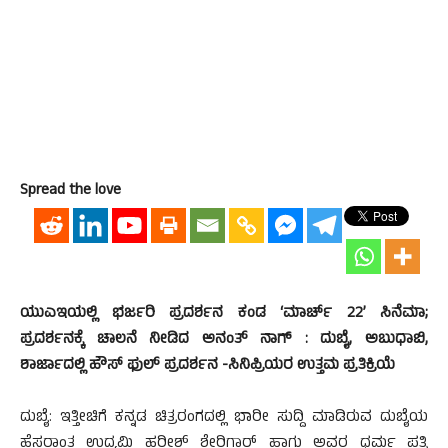
Spread the love
ಯುಎಇಯಲ್ಲಿ ಭರ್ಜರಿ ಪ್ರದರ್ಶನ ಕಂಡ ‘ಮಾರ್ಚ್ 22’ ಸಿನೆಮಾ;
ಪ್ರದರ್ಶನಕ್ಕೆ ಚಾಲನೆ ನೀಡಿದ ಅನಂತ್ ನಾಗ್ : ದುಬೈ, ಅಬುಧಾಬಿ,
ಶಾರ್ಜಾದಲ್ಲಿ ಹೌಸ್ ಫುಲ್ ಪ್ರದರ್ಶನ -ಸಿನಿಪ್ರಿಯರ ಉತ್ತಮ ಪ್ರತಿಕ್ರಿಯೆ
ದುಬೈ: ಇತ್ತೀಚಿಗೆ ಕನ್ನಡ ಚಿತ್ರರಂಗದಲ್ಲಿ ಭಾರೀ ಸುದ್ದಿ ಮಾಡಿರುವ ದುಬೈಯ
ಹೆಸರಾಂತ ಉದ್ಯಮಿ ಹರೀಶ್ ಶೇರಿಗಾರ್ ಹಾಗು ಅವರ ಧರ್ಮ ಪತ್ನಿ