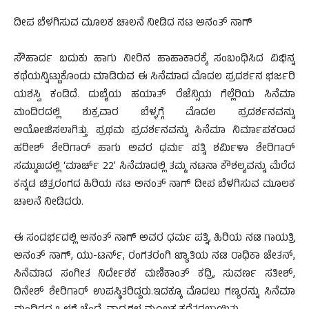
ದೀಪ ಬೆಳಗಿಸುವ ಮೂಲಕ ಚಾಲನೆ ನೀಡಿದ ನಟ ಅನಂತ್ ನಾಗ್
ಸೌಹಾರ್ದ ಬದುಕು ಹಾಗು ನೀರಿನ ಹಾಹಾಕಾರಕ್ಕೆ ಸಂಬಂಧಿಸಿದ ವಿಭಿನ್ನ
ಕಥೆಯನ್ನಿಟ್ಟುಕೊಂಡು ಮಾಡಿರುವ ಈ ಸಿನೆಮಾದ ಮೊದಲ ಪ್ರದರ್ಶನ ಭರ್ಜರಿ
ಯಶಸ್ವಿ ಕಂಡಿದೆ. ದುಬೈಯ ಹಯಾತ್ ರೆಜೆನ್ಸಿಯ ಗೆಲ್ಲೆರಿಯ ಸಿನೆಮಾ
ಮಂದಿರದಲ್ಲಿ ಶುಕ್ರವಾರ ಬೆಳ್ಳಗ್ಗೆ ಮೊದಲ ಪ್ರದರ್ಶನವನ್ನು
ಆಯೋಜಿಸಲಾಗಿತ್ತು. ಪ್ರಥಮ ಪ್ರದರ್ಶನವನ್ನು ಸಿನೆಮಾ ನಿರ್ಮಾಪಕರಾದ
ಹರೀಶ್ ಶೇರಿಗಾರ್ ಹಾಗು ಅವರ ಧರ್ಮ ಪತ್ನಿ ಶರ್ಮಿಳಾ ಶೇರಿಗಾರ್
ಸಮ್ಮುಖದಲ್ಲಿ ‘ಮಾರ್ಚ್ 22’ ಸಿನೆಮಾದಲ್ಲಿ ತಮ್ಮ ನಟನಾ ಕೌಶಲ್ಯವನ್ನು ಮೆರೆದ
ಕನ್ನಡ ಚಿತ್ರರಂಗದ ಹಿರಿಯ ನಟ ಅನಂತ್ ನಾಗ್ ದೀಪ ಬೆಳಗಿಸುವ ಮೂಲಕ
ಚಾಲನೆ ನೀಡಿದರು.
ಈ ಸಂದರ್ಭದಲ್ಲಿ ಅನಂತ್ ನಾಗ್ ಅವರ ಧರ್ಮ ಪತ್ನಿ, ಹಿರಿಯ ನಟಿ ಗಾಯತ್ರಿ
ಅನಂತ್ ನಾಗ್, ಯು-ಟರ್ನ್, ರಂಗತರಂಗಿ ಖ್ಯಾತಿಯ ನಟಿ ರಾಧಿಕಾ ಚೇತನ್,
ಸಿನೆಮಾದ ಸಂಗೀತ ನಿರ್ದೇಶಕ ಮಣಿಕಾಂತ್ ಕದ್ರಿ, ಸುವರ್ಣ ಸತೀಶ್,
ದಿನೇಶ್ ಶೇರಿಗಾರ್ ಉಪಸ್ಥಿತರಿದ್ದರು.ಇದಕ್ಕೂ ಮೊದಲು ಗಣ್ಯರನ್ನು ಸಿನೆಮಾ