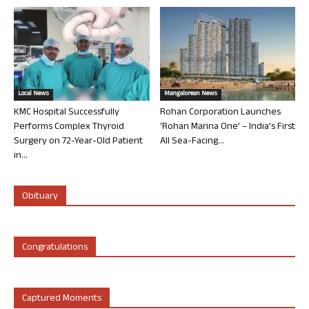
Local News
Mangalorean News
KMC Hospital Successfully
Rohan Corporation Launches
Performs Complex Thyroid
‘Rohan Marina One’ – India’s First
Surgery on 72-Year-Old Patient
All Sea-Facing...
in...
Obituary
Congratulations
Captured Moments