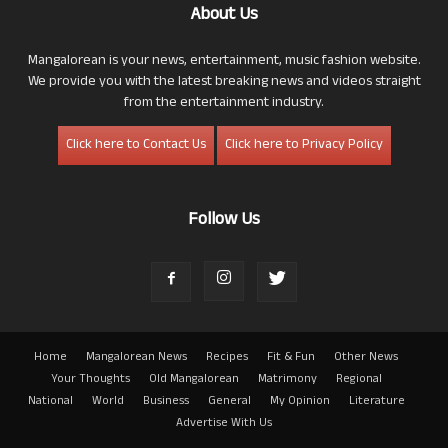
About Us
Mangalorean is your news, entertainment, music fashion website.
We provide you with the latest breaking news and videos straight
from the entertainment industry.
Click here to Contact Us
Click here to Privacy Policy
Follow Us
Home
Mangalorean News
Recipes
Fit & Fun
Other News
Your Thoughts
Old Mangalorean
Matrimony
Regional
National
World
Business
General
My Opinion
Literature
Advertise With Us