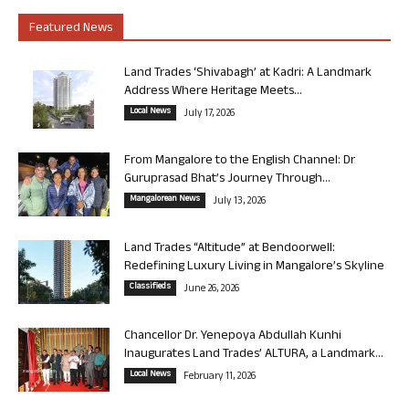
Featured News
Land Trades ‘Shivabagh’ at Kadri: A Landmark
Address Where Heritage Meets...
Local News
July 17, 2026
From Mangalore to the English Channel: Dr
Guruprasad Bhat’s Journey Through...
Mangalorean News
July 13, 2026
Land Trades “Altitude” at Bendoorwell:
Redefining Luxury Living in Mangalore’s Skyline
Classifieds
June 26, 2026
Chancellor Dr. Yenepoya Abdullah Kunhi
Inaugurates Land Trades’ ALTURA, a Landmark...
Local News
February 11, 2026