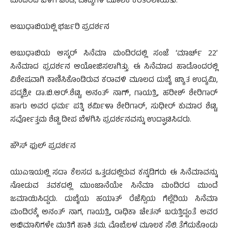
ಮಂದಿರದ ಒಳಗೆ ಚೆಂಡೆ, ವಾದ್ಯಗಳ ಮೂಲಕ ಕರೆತರಲಾಯಿತು.
ಅಬುಧಾಬಿಯಲ್ಲಿ ಭರ್ಜರಿ ಪ್ರದರ್ಶನ
ಅಬುಧಾಬಿಯ ಆಸ್ಕರ್ ಸಿನೆಮಾ ಮಂದಿರದಲ್ಲಿ ಸಂಜೆ ‘ಮಾರ್ಚ್ 22’
ಸಿನೆಮಾದ ಪ್ರದರ್ಶನ ಆಯೋಜಿಸಲಾಗಿತ್ತು. ಈ ಸಿನೆಮಾದ ಹಾಡೊಂದರಲ್ಲಿ
ವಿಶೇಷವಾಗಿ ಕಾಣಿಸಿಕೊಂಡಿರುವ ಕರಾವಳಿ ಮೂಲದ ದುಬೈ ಖ್ಯಾತ ಉದ್ಯಮಿ,
ಪದ್ಮಶ್ರೀ ಡಾ.ಬಿ.ಆರ್.ಶೆಟ್ಟಿ, ಅನಂತ್ ನಾಗ್, ಗಾಯತ್ರಿ, ಹರೀಶ್ ಶೇರಿಗಾರ್
ಹಾಗು ಅವರ ಧರ್ಮ ಪತ್ನಿ ಶರ್ಮಿಳಾ ಶೇರಿಗಾರ್, ಸುಧೀರ್ ಕುಮಾರ ಶೆಟ್ಟಿ,
ಸರ್ವೋತ್ತಮ ಶೆಟ್ಟಿ ದೀಪ ಬೆಳಗಿಸಿ ಪ್ರದರ್ಶನವನ್ನು ಉದ್ಘಾಟಿಸಿದರು.
ಹೌಸ್ ಫುಲ್ ಪ್ರದರ್ಶನ
ಯುಎಇಯಲ್ಲಿ ಸದಾ ಕೆಲಸದ ಒತ್ತಡದಲ್ಲಿರುವ ಕನ್ನಡಿಗರು ಈ ಸಿನೆಮಾವನ್ನು
ನೋಡುವ ತವಕದಲ್ಲಿ ಮುಂಜಾನೆಯೇ ಸಿನೆಮಾ ಮಂದಿರದ ಮುಂದೆ
ಜಮಾಯಿಸಿದ್ದರು. ದುಬೈಯ ಹಯಾತ್ ರೆಜೆನ್ಸಿಯ ಗೆಲ್ಲೆರಿಯ ಸಿನೆಮಾ
ಮಂದಿರಕ್ಕೆ ಅನಂತ್ ನಾಗ, ಗಾಯತ್ರಿ, ರಾಧಿಕಾ ಚೇತನ್ ಬರುತ್ತಿದ್ದಂತೆ ಅವರ
ಅಭಿಮಾನಿಗಳೇ ಮುತ್ತಿಗೆ ಹಾಕಿ ತಮ್ಮ ಮೊಬೈಲ್ಗಳ ಮೂಲಕ ಸೆಲ್ಫಿ ತೆಗೆದುಕೊಂಡು