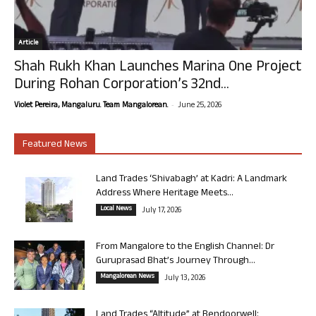
Article
Shah Rukh Khan Launches Marina One Project
During Rohan Corporation’s 32nd...
-
Violet Pereira, Mangaluru. Team Mangalorean.
June 25, 2026
Featured News
Land Trades ‘Shivabagh’ at Kadri: A Landmark
Address Where Heritage Meets...
Local News
July 17, 2026
From Mangalore to the English Channel: Dr
Guruprasad Bhat’s Journey Through...
Mangalorean News
July 13, 2026
Land Trades “Altitude” at Bendoorwell: