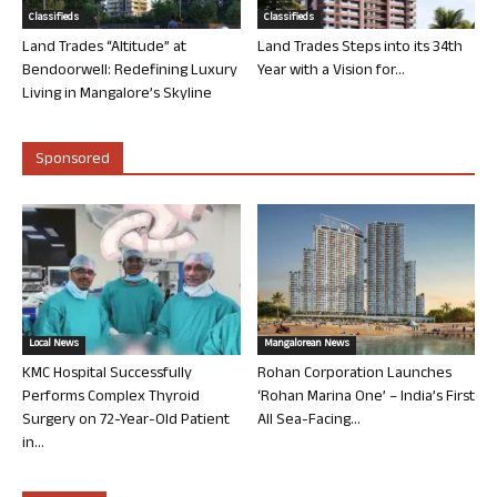
Classifieds
Classifieds
Land Trades “Altitude” at
Land Trades Steps into its 34th
Bendoorwell: Redefining Luxury
Year with a Vision for...
Living in Mangalore’s Skyline
Sponsored
Local News
Mangalorean News
KMC Hospital Successfully
Rohan Corporation Launches
Performs Complex Thyroid
‘Rohan Marina One’ – India’s First
Surgery on 72-Year-Old Patient
All Sea-Facing...
in...