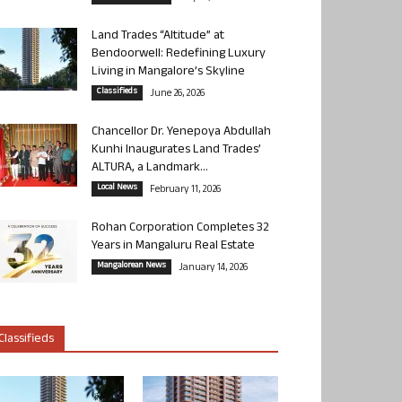
Land Trades “Altitude” at
Bendoorwell: Redefining Luxury
Living in Mangalore’s Skyline
Classifieds
June 26, 2026
Chancellor Dr. Yenepoya Abdullah
Kunhi Inaugurates Land Trades’
ALTURA, a Landmark...
Local News
February 11, 2026
Rohan Corporation Completes 32
Years in Mangaluru Real Estate
Mangalorean News
January 14, 2026
Classifieds