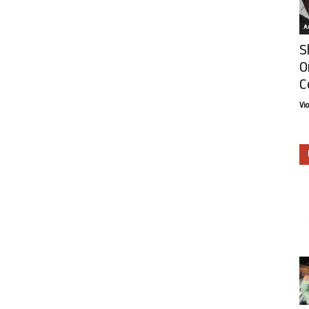
Ar
S
O
C
Vi