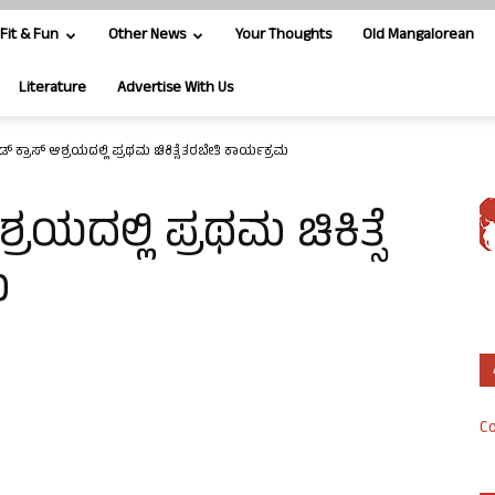
Fit & Fun
Other News
Your Thoughts
Old Mangalorean
Literature
Advertise With Us
 ಕ್ರಾಸ್ ಆಶ್ರಯದಲ್ಲಿ ಪ್ರಥಮ ಚಿಕಿತ್ಸೆ ತರಬೇತಿ ಕಾರ್ಯಕ್ರಮ
ರಯದಲ್ಲಿ ಪ್ರಥಮ ಚಿಕಿತ್ಸೆ
ಮ
Co