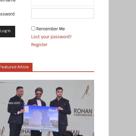
sername
assword
Remember Me
Lost your password?
Register
Featured Article