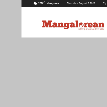
C
25.5
Mangalore
Thursday, August 6, 2026
Sig
Mangalorean.com