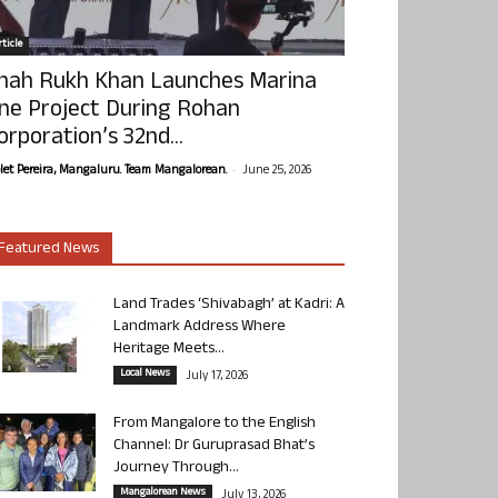
ticle
hah Rukh Khan Launches Marina
ne Project During Rohan
orporation’s 32nd...
-
olet Pereira, Mangaluru. Team Mangalorean.
June 25, 2026
Featured News
Land Trades ‘Shivabagh’ at Kadri: A
Landmark Address Where
Heritage Meets...
Local News
July 17, 2026
From Mangalore to the English
Channel: Dr Guruprasad Bhat’s
Journey Through...
Mangalorean News
July 13, 2026