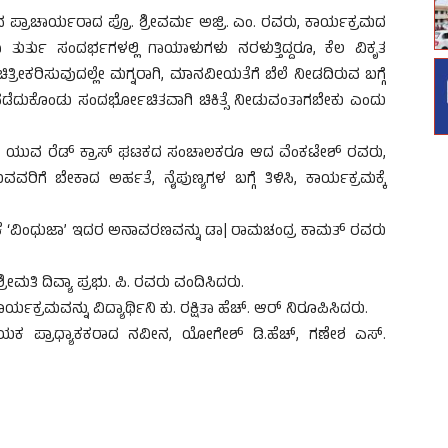
ಿನ ಪ್ರಾಚಾರ್ಯರಾದ ಪ್ರೊ. ಶ್ರೀವರ್ಮ ಅಜ್ರಿ. ಎಂ. ರವರು, ಕಾರ್ಯಕ್ರಮದ
ವಾ ತುರ್ತು ಸಂದರ್ಭಗಳಲ್ಲಿ ಗಾಯಾಳುಗಳು ನರಳುತ್ತಿದ್ದರೂ, ಕೆಲ ವಿಕೃತ
ತ್ರೀಕರಿಸುವುದಲ್ಲೇ ಮಗ್ನರಾಗಿ, ಮಾನವೀಯತೆಗೆ ಬೆಲೆ ನೀಡದಿರುವ ಬಗ್ಗೆ
ಾನ ಪಡೆದುಕೊಂಡು ಸಂದರ್ಭೋಚಿತವಾಗಿ ಚಿಕಿತ್ಸೆ ನೀಡುವಂತಾಗಬೇಕು ಎಂದು
ಜಿನ ಯುವ ರೆಡ್ ಕ್ರಾಸ್ ಘಟಕದ ಸಂಚಾಲಕರೂ ಆದ ವೆಂಕಟೇಶ್ ರವರು,
ುವವರಿಗೆ ಬೇಕಾದ ಅರ್ಹತೆ, ನೈಪುಣ್ಯಗಳ ಬಗ್ಗೆ ತಿಳಿಸಿ, ಕಾರ್ಯಕ್ರಮಕ್ಕೆ
ಚಿಕೆ ‘ವಿಂಧುಜಾ’ ಇದರ ಅನಾವರಣವನ್ನು ಡಾ| ರಾಮಚಂದ್ರ ಕಾಮತ್ ರವರು
ಮತಿ ದಿವ್ಯಾ ಪ್ರಭು. ಪಿ. ರವರು ವಂದಿಸಿದರು.
ರ್ಯಕ್ರಮವನ್ನು ವಿದ್ಯಾರ್ಥಿನಿ ಕು. ರಕ್ಷಿತಾ ಹೆಚ್. ಆರ್ ನಿರೂಪಿಸಿದರು.
ಾಯಕ ಪ್ರಾಧ್ಯಾಕಕರಾದ ನವೀನ, ಯೋಗೇಶ್ ಡಿ.ಹೆಚ್, ಗಣೇಶ ಎಸ್.