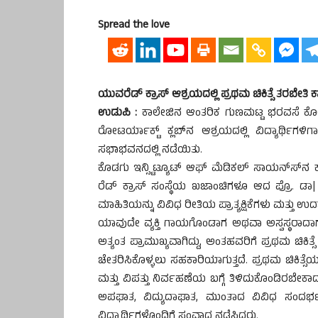
Spread the love
ಯುವರೆಡ್ ಕ್ರಾಸ್ ಆಶ್ರಯದಲ್ಲಿ ಪ್ರಥಮ ಚಿಕಿತ್ಸೆ ತರಬೇತಿ
ಉಡುಪಿ :
ಕಾಲೇಜಿನ ಆಂತರಿಕ ಗುಣಮಟ್ಟ ಭರವಸೆ ಕೋಶ
ರೋಟರ್ಯಾಕ್ಟ್ ಕ್ಲಬ್‍ನ ಆಶ್ರಯದಲ್ಲಿ ವಿದ್ಯಾರ್ಥಿಗಳಿ
ಸಭಾಭವನದಲ್ಲಿ ನಡೆಯಿತು.
ಕೊಡಗು ಇನ್ಸ್ಟಿಟ್ಯೂಟ್ ಆಫ್ ಮೆಡಿಕಲ್ ಸಾಯನ್ಸ್‍ನ
ರೆಡ್ ಕ್ರಾಸ್ ಸಂಸ್ಥೆಯ ಖಜಾಂಚಿಗಳೂ ಆದ ಪ್ರೊ. ಡಾ| 
ಮಾಹಿತಿಯನ್ನು ವಿವಿಧ ರೀತಿಯ ಪ್ರಾತ್ಯಕ್ಷಿಕೆಗಳು ಮತ್ತು
ಯಾವುದೇ ವ್ಯಕ್ತಿ ಗಾಯಗೊಂಡಾಗ ಅಥವಾ ಅಸ್ವಸ್ಥರಾದಾಗ
ಅತ್ಯಂತ ಪ್ರಾಮುಖ್ಯವಾಗಿದ್ದು, ಅಂತಹವರಿಗೆ ಪ್ರಥಮ ಚಿಕ
ಚೇತರಿಸಿಕೊಳ್ಳಲು ಸಹಕಾರಿಯಾಗುತ್ತದೆ. ಪ್ರಥಮ ಚಿಕಿತ್ಸ
ಮತ್ತು ವಿಪತ್ತು ನಿರ್ವಹಣೆಯ ಬಗ್ಗೆ ತಿಳಿದುಕೊಂಡಿರಬೇಕಾ
ಅಪಘಾತ, ವಿದ್ಯುದಾಘಾತ, ಮುಂತಾದ ವಿವಿಧ ಸಂದರ್ಭಗ
ವಿದ್ಯಾರ್ಥಿಗಳೊಂದಿಗೆ ಸಂವಾದ ನಡೆಸಿದರು.