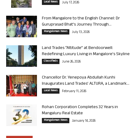
Local News
July 17, 2026
From Mangalore to the English Channel: Dr
Guruprasad Bhat’s Journey Through...
Mangalorean News
July 13, 2026
Land Trades “Altitude” at Bendoorwell:
Redefining Luxury Living in Mangalore’s Skyline
Classifieds
June 26, 2026
Chancellor Dr. Yenepoya Abdullah Kunhi
Inaugurates Land Trades’ ALTURA, a Landmark...
Local News
February 11, 2026
Rohan Corporation Completes 32 Years in
Mangaluru Real Estate
Mangalorean News
January 14, 2026