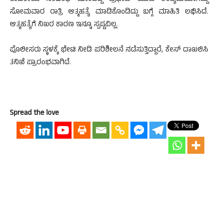
ಸೋಮವಾರ ರಾತ್ರಿ ಆತ್ಮಹತ್ಯೆ ಮಾಡಿಕೊಂಡಿದ್ದು ಬಗ್ಗೆ ಮಾಹಿತಿ ಲಭಿಸಿದೆ.
ಆತ್ಮಹತ್ಯೆಗೆ ನಿಖರ ಕಾರಣ ಇನ್ನೂ ಸ್ಪಷ್ಟವಿಲ್ಲ.
ಪೊಲೀಸರು ಸ್ಥಳಕ್ಕೆ ಭೇಟಿ ನೀಡಿ ಪರಿಶೀಲನೆ ನಡೆಸುತ್ತಿದ್ದಾರೆ, ಕೇಸ್ ದಾಖಲಿಸಿ
ತನಿಖೆ ಪ್ರಾರಂಭವಾಗಿದೆ.
Spread the love