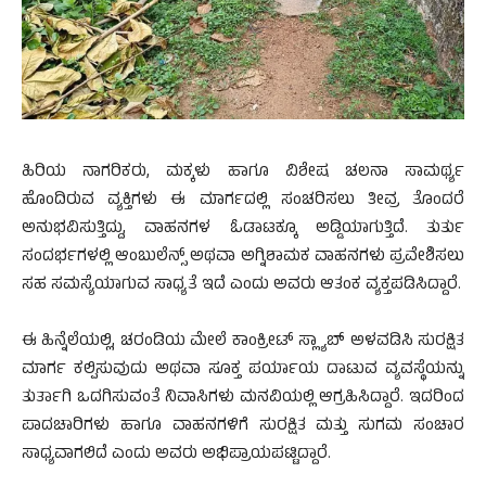
ಹಿರಿಯ ನಾಗರಿಕರು, ಮಕ್ಕಳು ಹಾಗೂ ವಿಶೇಷ ಚಲನಾ ಸಾಮರ್ಥ್ಯ
ಹೊಂದಿರುವ ವ್ಯಕ್ತಿಗಳು ಈ ಮಾರ್ಗದಲ್ಲಿ ಸಂಚರಿಸಲು ತೀವ್ರ ತೊಂದರೆ
ಅನುಭವಿಸುತ್ತಿದ್ದು, ವಾಹನಗಳ ಓಡಾಟಕ್ಕೂ ಅಡ್ಡಿಯಾಗುತ್ತಿದೆ. ತುರ್ತು
ಸಂದರ್ಭಗಳಲ್ಲಿ ಆಂಬುಲೆನ್ಸ್ ಅಥವಾ ಅಗ್ನಿಶಾಮಕ ವಾಹನಗಳು ಪ್ರವೇಶಿಸಲು
ಸಹ ಸಮಸ್ಯೆಯಾಗುವ ಸಾಧ್ಯತೆ ಇದೆ ಎಂದು ಅವರು ಆತಂಕ ವ್ಯಕ್ತಪಡಿಸಿದ್ದಾರೆ.
ಈ ಹಿನ್ನೆಲೆಯಲ್ಲಿ, ಚರಂಡಿಯ ಮೇಲೆ ಕಾಂಕ್ರೀಟ್ ಸ್ಲ್ಯಾಬ್ ಅಳವಡಿಸಿ ಸುರಕ್ಷಿತ
ಮಾರ್ಗ ಕಲ್ಪಿಸುವುದು ಅಥವಾ ಸೂಕ್ತ ಪರ್ಯಾಯ ದಾಟುವ ವ್ಯವಸ್ಥೆಯನ್ನು
ತುರ್ತಾಗಿ ಒದಗಿಸುವಂತೆ ನಿವಾಸಿಗಳು ಮನವಿಯಲ್ಲಿ ಆಗ್ರಹಿಸಿದ್ದಾರೆ. ಇದರಿಂದ
ಪಾದಚಾರಿಗಳು ಹಾಗೂ ವಾಹನಗಳಿಗೆ ಸುರಕ್ಷಿತ ಮತ್ತು ಸುಗಮ ಸಂಚಾರ
ಸಾಧ್ಯವಾಗಲಿದೆ ಎಂದು ಅವರು ಅಭಿಪ್ರಾಯಪಟ್ಟಿದ್ದಾರೆ.