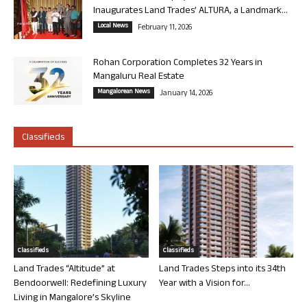
Inaugurates Land Trades’ ALTURA, a Landmark...
Local News
February 11, 2026
Rohan Corporation Completes 32 Years in
Mangaluru Real Estate
Mangalorean News
January 14, 2026
Classifieds
Classifieds
Classifieds
Land Trades “Altitude” at
Land Trades Steps into its 34th
Bendoorwell: Redefining Luxury
Year with a Vision for...
Living in Mangalore’s Skyline