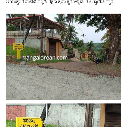
ಆಯುಕ್ತರಿಗೆ ಮನವಿ ಸಲ್ಲಿಸಿ, ತಕ್ಷಣ ಕ್ರಮ ಕೈಗೊಳ್ಳುವಂತೆ ಒತ್ತಾಯಿಸಿದ್ದಾರೆ.