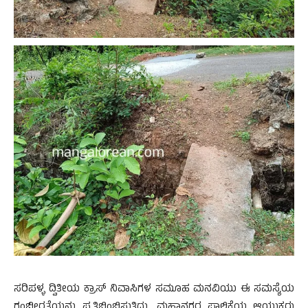
ಸರಿಪಳ್ಳ ದ್ವಿತೀಯ ಕ್ರಾಸ್ ನಿವಾಸಿಗಳ ಸಮೂಹ ಮನವಿಯು ಈ ಸಮಸ್ಯೆಯ
ಗಂಭೀರತೆಯನ್ನು ಪ್ರತಿಬಿಂಬಿಸುತ್ತಿದ್ದು, ಮಹಾನಗರ ಪಾಲಿಕೆಯ ಆಯುಕ್ತರು