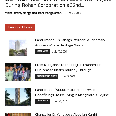
During Rohan Corporation’s 32nd...
-
Violet Pereira, Mangaluru. Team Mangalorean.
June 25, 2026
Featured News
Land Trades ‘Shivabagh’ at Kadri: A Landmark
Address Where Heritage Meets...
Local News
July 17, 2026
From Mangalore to the English Channel: Dr
Guruprasad Bhat’s Journey Through...
Mangalorean News
July 13, 2026
Land Trades “Altitude” at Bendoorwell:
Redefining Luxury Living in Mangalore’s Skyline
Classifieds
June 26, 2026
Chancellor Dr. Yenepoya Abdullah Kunhi