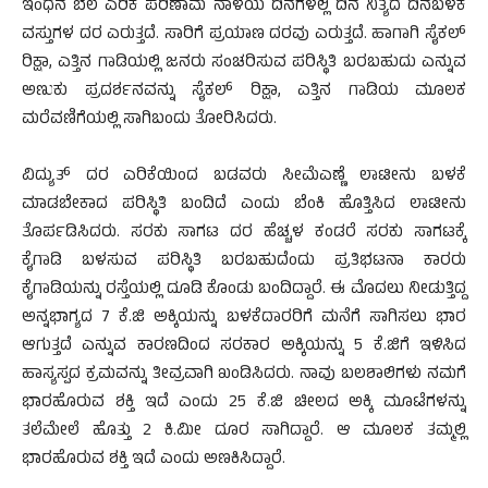
ಇಂಧನ ಬೆಲೆ ಎರಿಕೆ ಪರಿಣಾಮ ನಾಳೆಯ ದಿನಗಳಲ್ಲಿ ದಿನ ನಿತ್ಯದ ದಿನಬಳಕೆ
ವಸ್ತುಗಳ ದರ ಎರುತ್ತದೆ. ಸಾರಿಗೆ ಪ್ರಯಾಣ ದರವು ಎರುತ್ತದೆ. ಹಾಗಾಗಿ ಸೈಕಲ್
ರಿಕ್ಷಾ, ಎತ್ತಿನ ಗಾಡಿಯಲ್ಲಿ ಜನರು ಸಂಚರಿಸುವ ಪರಿಸ್ಥಿತಿ ಬರಬಹುದು ಎನ್ನುವ
ಅಣುಕು ಪ್ರದರ್ಶನವನ್ನು ಸೈಕಲ್ ರಿಕ್ಷಾ, ಎತ್ತಿನ ಗಾಡಿಯ ಮೂಲಕ
ಮರೆವಣಿಗೆಯಲ್ಲಿ ಸಾಗಿಬಂದು ತೋರಿಸಿದರು.
ವಿದ್ಯುತ್ ದರ ಎರಿಕೆಯಿಂದ ಬಡವರು ಸೀಮೆಎಣ್ಣೆ ಲಾಟೀನು ಬಳಕೆ
ಮಾಡಬೇಕಾದ ಪರಿಸ್ಥಿತಿ ಬಂದಿದೆ ಎಂದು ಬೆಂಕಿ ಹೊತ್ತಿಸಿದ ಲಾಟೀನು
ತೊರ್ಪಡಿಸಿದರು. ಸರಕು ಸಾಗಟ ದರ ಹೆಚ್ಚಳ ಕಂಡರೆ ಸರಕು ಸಾಗಟಕ್ಕೆ
ಕೈಗಾಡಿ ಬಳಸುವ ಪರಿಸ್ಥಿತಿ ಬರಬಹುದೆಂದು ಪ್ರತಿಭಟನಾ ಕಾರರು
ಕೈಗಾಡಿಯನ್ನು ರಸ್ತೆಯಲ್ಲಿ ದೂಡಿ ಕೊಂಡು ಬಂದಿದ್ದಾರೆ. ಈ ಮೊದಲು ನೀಡುತ್ತಿದ್ದ
ಅನ್ನಭಾಗ್ಯದ 7 ಕೆ.ಜಿ ಅಕ್ಕಿಯನ್ನು ಬಳಕೆದಾರರಿಗೆ ಮನೆಗೆ ಸಾಗಿಸಲು ಭಾರ
ಆಗುತ್ತದೆ ಎನ್ನುವ ಕಾರಣದಿಂದ ಸರಕಾರ ಅಕ್ಕಿಯನ್ನು 5 ಕೆ.ಜಿಗೆ ಇಳಿಸಿದ
ಹಾಸ್ಯಸ್ಪದ ಕ್ರಮವನ್ನು ತೀವ್ರವಾಗಿ ಖಂಡಿಸಿದರು. ನಾವು ಬಲಶಾಲಿಗಳು ನಮಗೆ
ಭಾರಹೊರುವ ಶಕ್ತಿ ಇದೆ ಎಂದು 25 ಕೆ.ಜಿ ಚೀಲದ ಅಕ್ಕಿ ಮೂಟೆಗಳನ್ನು
ತಲೆಮೇಲೆ ಹೊತ್ತು 2 ಕಿ.ಮೀ ದೂರ ಸಾಗಿದ್ದಾರೆ. ಆ ಮೂಲಕ ತಮ್ಮಲ್ಲಿ
ಭಾರಹೊರುವ ಶಕ್ತಿ ಇದೆ ಎಂದು ಅಣಕಿಸಿದ್ದಾರೆ.