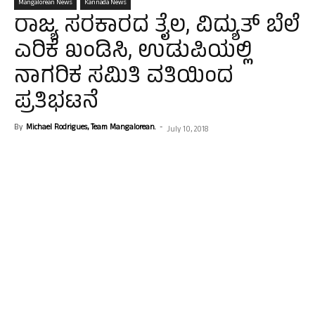
Mangalorean News
Kannada News
ರಾಜ್ಯ ಸರಕಾರದ ತೈಲ, ವಿದ್ಯುತ್ ಬೆಲೆ
ಎರಿಕೆ ಖಂಡಿಸಿ, ಉಡುಪಿಯಲ್ಲಿ
ನಾಗರಿಕ ಸಮಿತಿ ವತಿಯಿಂದ
ಪ್ರತಿಭಟನೆ
By
Michael Rodrigues, Team Mangalorean.
-
July 10, 2018