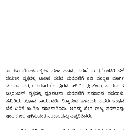
ಖಂಡನಾ ಘೋಷವಾಕ್ಯಗಳ ಫಲಕ ಹಿಡಿದು, ತಮಟೆ ವಾದ್ಯದೊಂದಿಗೆ ಹಳೆ
ಡಯಾನ ವೃತ್ತದಲ್ಲಿ ಚಾಲನೆ ಪಡೆದ ಮೆರವಣಿಗೆ ಕವಿ ಮುದ್ದಣ ಮಾರ್ಗ
ಮೂಲಕ ಸಾಗಿ, ಗಡಿಯಾರ ಗೋಪುರದ ಬಳಿ ತಿರುವು ಕಂಡು, ಆ ಮೂಲಕ
ಚಿತ್ತರಂಜನ್ ವೃತ್ತದಲ್ಲಿ ಪ್ರತಿಭಟನಾ ಮೆರವಣಿಗೆ ಸಮಾಪನ ಪಡೆಯಿತು.
ಸಮಿತಿಯ ಪ್ರಧಾನ ಕಾರ್ಯದರ್ಶಿ ನಿತ್ಯಾನಂದ ಒಳಕಾಡು ಅವರು ಇಂಧನ
ಬೆಲೆ ಏರಿಕೆ ಖಂಡಿಸಿ ಮಾತನಾಡಿದರು. ಆದಷ್ಟು ಬೇಗ ರಾಜ್ಯ ಸರಕಾರವು
ಇಂಧನ ಬೆಲೆ ಇಳಿಸುವಂತೆ ಸರಕಾರವನ್ನು ಎಚ್ಚರಿಸಿದರು.