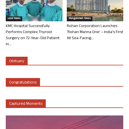
Local News
Mangalorean News
KMC Hospital Successfully
Rohan Corporation Launches
Performs Complex Thyroid
‘Rohan Marina One’ – India’s First
Surgery on 72-Year-Old Patient
All Sea-Facing...
in...
Obituary
Congratulations
Captured Moments