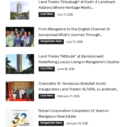
Land Trades ‘Shivabagh’ at Kadri: A Landmark
Address Where Heritage Meets...
Local News
July 17, 2026
From Mangalore to the English Channel: Dr
Guruprasad Bhat’s Journey Through...
Mangalorean News
July 13, 2026
Land Trades “Altitude” at Bendoorwell:
Redefining Luxury Living in Mangalore’s Skyline
Classifieds
June 26, 2026
Chancellor Dr. Yenepoya Abdullah Kunhi
Inaugurates Land Trades’ ALTURA, a Landmark...
Local News
February 11, 2026
Rohan Corporation Completes 32 Years in
Mangaluru Real Estate
Mangalorean News
January 14, 2026