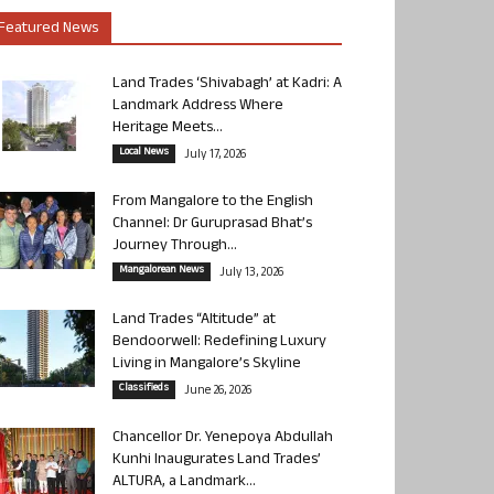
Featured News
Land Trades ‘Shivabagh’ at Kadri: A
Landmark Address Where
Heritage Meets...
Local News
July 17, 2026
From Mangalore to the English
Channel: Dr Guruprasad Bhat’s
Journey Through...
Mangalorean News
July 13, 2026
Land Trades “Altitude” at
Bendoorwell: Redefining Luxury
Living in Mangalore’s Skyline
Classifieds
June 26, 2026
Chancellor Dr. Yenepoya Abdullah
Kunhi Inaugurates Land Trades’
ALTURA, a Landmark...