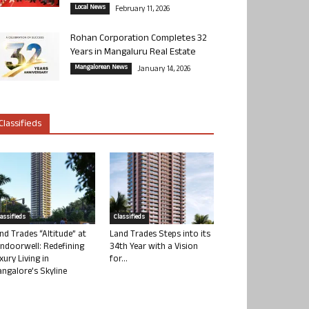
Local News
February 11, 2026
Rohan Corporation Completes 32
Years in Mangaluru Real Estate
Mangalorean News
January 14, 2026
Classifieds
lassifieds
Classifieds
nd Trades “Altitude” at
Land Trades Steps into its
ndoorwell: Redefining
34th Year with a Vision
xury Living in
for...
ngalore’s Skyline