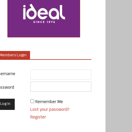
Members Login
sername
assword
Remember Me
Lost your password?
Register