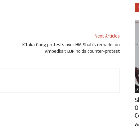
Next Articles
K’taka Cong protests over HM Shah’s remarks on
Ambedkar; BJP holds counter-protest
Ar
S
O
C
Vi