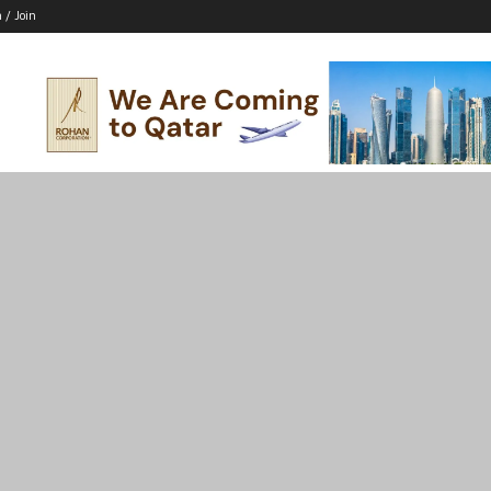
n / Join