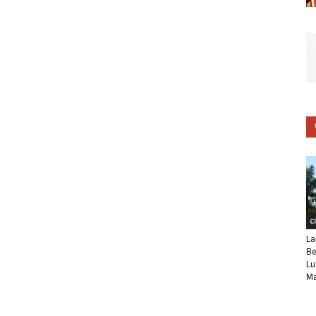
C
La
Be
Lu
Ma