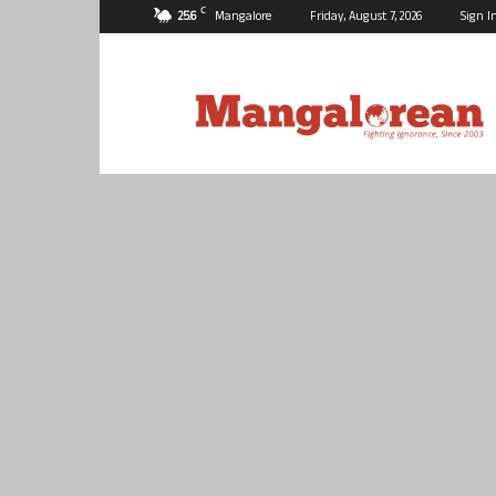
C
25.6
Mangalore
Friday, August 7, 2026
Sign I
Mangalorean.com