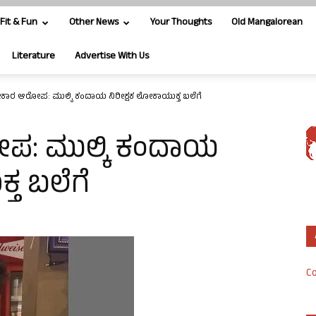
Fit & Fun
Other News
Your Thoughts
Old Mangalorean
Literature
Advertise With Us
ವೀಕಾರ ಆರೋಪ: ಮುಲ್ಕಿ ಕಂದಾಯ ನಿರೀಕ್ಷಕ ಲೋಕಾಯುಕ್ತ ಬಲೆಗೆ
ಪ: ಮುಲ್ಕಿ ಕಂದಾಯ
ತ ಬಲೆಗೆ
Co