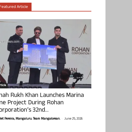
Featured Article
ticle
hah Rukh Khan Launches Marina
ne Project During Rohan
orporation’s 32nd...
-
olet Pereira, Mangaluru. Team Mangalorean.
June 25, 2026