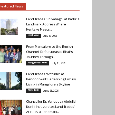
Featured News
Land Trades ‘Shivabagh’ at Kadri: A
Landmark Address Where
Heritage Meets...
Local News
July 17, 2026
From Mangalore to the English
Channel: Dr Guruprasad Bhat’s
Journey Through...
Mangalorean News
July 13, 2026
Land Trades “Altitude” at
Bendoorwell: Redefining Luxury
Living in Mangalore’s Skyline
Classifieds
June 26, 2026
Chancellor Dr. Yenepoya Abdullah
Kunhi Inaugurates Land Trades’
ALTURA, a Landmark...