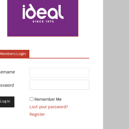
Members Login
sername
assword
Remember Me
Lost your password?
Register