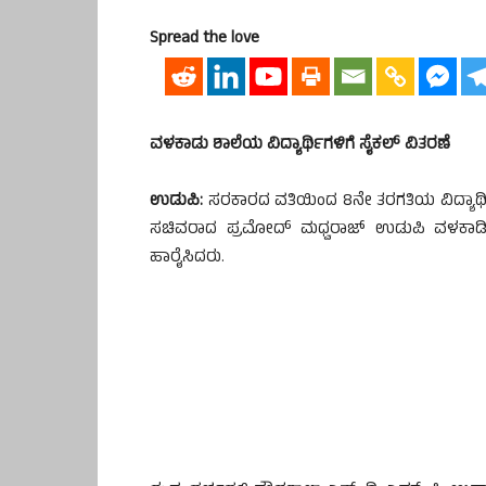
Spread the love
ವಳಕಾಡು ಶಾಲೆಯ ವಿದ್ಯಾರ್ಥಿಗಳಿಗೆ ಸೈಕಲ್ ವಿತರಣೆ
ಉಡುಪಿ:
ಸರಕಾರದ ವತಿಯಿಂದ 8ನೇ ತರಗತಿಯ ವಿದ್ಯಾರ್ಥ
ಸಚಿವರಾದ ಪ್ರಮೋದ್ ಮಧ್ವರಾಜ್ ಉಡುಪಿ ವಳಕಾಡಿನ ಸ
ಹಾರೈಸಿದರು.