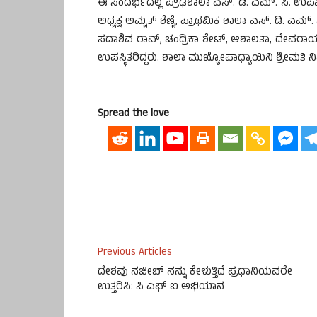
ಈ ಸಂದರ್ಭದಲ್ಲಿ ಪ್ರೌಢಶಾಲಾ ಎಸ್. ಡಿ. ಎಮ್. ಸಿ. ಉಪಾ
ಅಧ್ಯಕ್ಷ ಅಮೃತ್ ಶೆಣೈ, ಪ್ರಾಥಮಿಕ ಶಾಲಾ ಎಸ್. ಡಿ. ಎಮ್
ಸದಾಶಿವ ರಾವ್, ಚಂದ್ರಿಕಾ ಶೇಟ್, ಆಶಾಲತಾ, ದೇವರ
ಉಪಸ್ಥಿತರಿದ್ದರು. ಶಾಲಾ ಮುಖ್ಯೋಪಾಧ್ಯಾಯಿನಿ ಶ್ರೀಮತಿ ನಿ
Spread the love
Previous Articles
ದೇಶವು ನಜೀಬ್ ನನ್ನು ಕೇಳುತ್ತಿದೆ ಪ್ರಧಾನಿಯವರೇ
ಉತ್ತರಿಸಿ: ಸಿ ಎಫ್ ಐ ಅಭಿಯಾನ