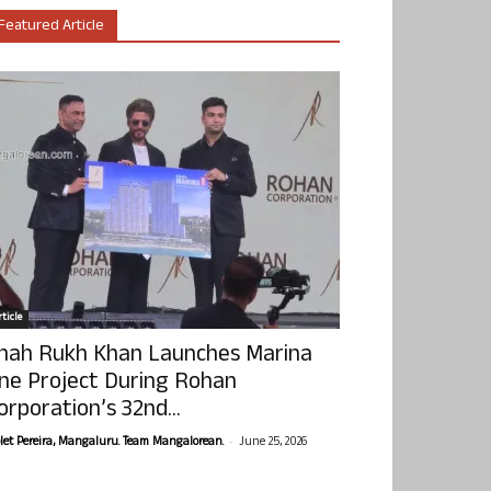
Featured Article
ticle
hah Rukh Khan Launches Marina
ne Project During Rohan
orporation’s 32nd...
-
olet Pereira, Mangaluru. Team Mangalorean.
June 25, 2026