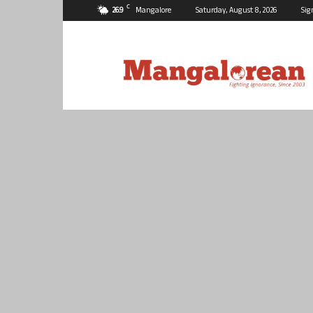
C
26.9
Mangalore
Saturday, August 8, 2026
Sig
Mangalorean.com