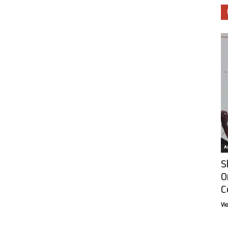
Ar
S
O
C
Vi