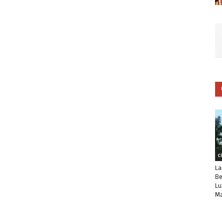
C
La
Be
Lu
Ma