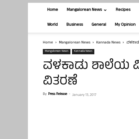
Home
Mangalorean News
Recipes
World
Business
General
My Opinion
Home
Mangalorean News
Kannada News
ವಳಕಾಡು 
Mangalorean News
Kannada News
ವಳಕಾಡು ಶಾಲೆಯ ವಿದ್
ವಿತರಣೆ
By
Press Release
-
January 13, 2017