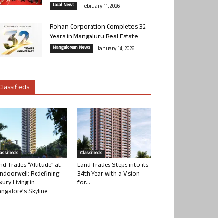
Local News
February 11, 2026
Rohan Corporation Completes 32
Years in Mangaluru Real Estate
Mangalorean News
January 14, 2026
Classifieds
lassifieds
Classifieds
nd Trades “Altitude” at
Land Trades Steps into its
ndoorwell: Redefining
34th Year with a Vision
xury Living in
for...
ngalore’s Skyline