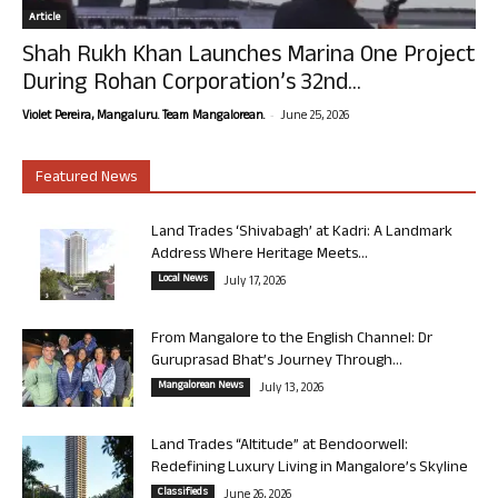
Article
Shah Rukh Khan Launches Marina One Project
During Rohan Corporation’s 32nd...
-
Violet Pereira, Mangaluru. Team Mangalorean.
June 25, 2026
Featured News
Land Trades ‘Shivabagh’ at Kadri: A Landmark
Address Where Heritage Meets...
Local News
July 17, 2026
From Mangalore to the English Channel: Dr
Guruprasad Bhat’s Journey Through...
Mangalorean News
July 13, 2026
Land Trades “Altitude” at Bendoorwell:
Redefining Luxury Living in Mangalore’s Skyline
Classifieds
June 26, 2026