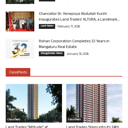
Chancellor Dr. Yenepoya Abdullah Kunhi
Inaugurates Land Trades’ ALTURA, a Landmark...
Local News
February 11, 2026
Rohan Corporation Completes 32 Years in
Mangaluru Real Estate
Mangalorean News
January 14, 2026
Classifieds
Classifieds
Classifieds
Land Trades “Altitude” at
Land Trades Steps into its 34th