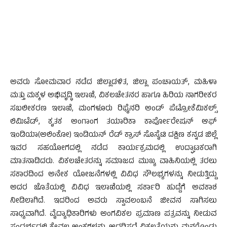
ಅವರು ಸೋಮವಾರ ನಡೆದ ಜಿಲ್ಲಾಡಳಿತ, ಜಿಲ್ಲಾ ಪಂಚಾಯತ್, ಮಹಿಳಾ
ಮತ್ತು ಮಕ್ಕಳ ಅಭಿವೃದ್ಧಿ ಇಲಾಖೆ, ವಿಕಲಚೇತನರ ಹಾಗೂ ಹಿರಿಯ ನಾಗರೀಕರ
ಸಬಲೀಕರಣ ಇಲಾಖೆ, ಮಂಗಳೂರು ರಿಫೈನರಿ ಅಂಡ್ ಪೆಟ್ರೋಕೆಮಿಕಲ್ಸ್
ಲಿಮಿಟೆಡ್, ಕೃತಕ ಅಂಗಾಂಗ ತಯಾರಿಕಾ ಕಾರ್ಪೋರೇಷನ್ ಆಫ್
ಇಂಡಿಯಾ(ಅಲಿಂಕೋ) ಇಂಡಿಯನ್ ರೆಡ್ ಕ್ರಾಸ್ ಸೊಸೈಟಿ ದಕ್ಷಿಣ ಕನ್ನಡ ಜಿಲ್ಲೆ
ಇವರ ಸಹಯೋಗದಲ್ಲಿ ನಡೆದ ಕಾರ್ಯಕ್ರಮದಲ್ಲಿ ಉದ್ಘಾಟಕರಾಗಿ
ಮಾತನಾಡಿದರು. ವಿಕಲಚೇತರನ್ನು ಸಮಾಜದ ಮುಖ್ಯ ವಾಹಿನಿಯಲ್ಲಿ ತರಲು
ಸಕಾರದಿಂದ ಅನೇಕ ಯೋಜನೆಗಳಲ್ಲಿ ವಿವಿಧ ಸೌಲಭ್ಯಗಳನ್ನು ನೀಡುತ್ತಿದ್ದು
ಅದರ ಜೊತೆಯಲ್ಲಿ ವಿವಿಧ ಇಲಾಖೆಯಲ್ಲಿ ಸರ್ಕಾರಿ ಹುದ್ದೆಗೆ ಅವಕಾಶ
ನೀಡಿಲಾಗಿದೆ. ಇದರಿಂದ ಅವರು ಸ್ವಾವಲಂಬನೆ ಜೀವನ ಸಾಗಿಸಲು
ಸಾಧ್ಯವಾಗಿದೆ. ವೈದ್ಯಾಧಿಕಾರಿಗಳು ಅಂಗವಿಕಲ ಪ್ರಮಾಣ ಪತ್ರವನ್ನು ನೀಡುವ