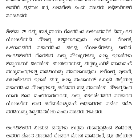
ಸಂದರ್ಭದಲ್ಲಿ ಕೇವಲ ಅಂಕಗಳನ್ನು ಆಧರಿಸದೆ ವಿಕಲತೆಯನ್ನು ಮನಗೊಂಡು
ಅವರಿಗೆ ಪ್ರಮಾಣ ಪತ್ರ ನೀಡಬೇಕು ಎಂದು ಸಚಿವರು ಅಧಿಕಾರಿಗಳಿಗೆ
ಸೂಚಿಸಿದರು.
ಶೇಕಡಾ 75 ರಷ್ಟು ಪಾಶ್ರ್ವವಾಯು ರೋಗದಿಂದ ಬಳಲುವವರಿಗೆ ದಿವ್ಯಾಂಗನ
ಯೋಜನೆಯಡಿ ಸೌಲಭ್ಯ ಕಲ್ಪಿಸಲಾಗುವುದು. ಆನೆಕಾಲು ರೋಗಕ್ಕೆ
ಒಳಗಾದವರಿಗೆ ಸರ್ಕಾರದಿಂದ ಹಲವು ಯೋಜನೆಗಳನ್ನು ನೀಡಿದೆ.
ಅಂಗವಿಕಲರಿಗೆ ದೊರಕುವ ಎಲ್ಲಾ ಸೌಲಭ್ಯಗಳನ್ನು ಎಲ್ಲಾ ಇಲಾಖೆಗಳು
ಕಡ್ಡಾಯವಾಗಿ ನೀಡಬೇಕು. ಮೀಸಲಾತಿಯನ್ನು ಮತ್ತಷ್ಟು ಏರಿಕೆ ಮಾಡುವಂತೆ
ಮುಖ್ಯಮಂತ್ರಿಗಳಲ್ಲಿ ಮನವಿಯನ್ನು ಮಾಡಲಾಗುವುದು. ಆರೋಗ್ಯ ಇಲಾಖೆ,
ವಿಕಲಚೇತನರ ಇಲಾಖೆ ಮತ್ತು ಜಿಲ್ಲಾ ಪಂಚಾಯತ್ ಒಗ್ಗೂಡಿ ಜಿಲ್ಲೆಯಲ್ಲಿ
ಸರ್ಕಾರದಿಂದ ಸೌಲಭ್ಯಗಳನ್ನು ಪಡೆದವರ ಪಟ್ಟಿ ಮಾಡಬೇಕು. ಸೌಲಭ್ಯದಿಂದ
ಯಾರು ಕೂಡ ವಂಚಿತರಾಗಬಾರದು, ಎಲ್ಲಾ ವಿಕಲಚೇತನರಿಗೆ ಸರಕಾರದ
ಯೋಜನೆಯ ಲಾಭ ಪಡೆದುಕೊಳ್ಳುವಂತೆ ಅಧಿಕಾರಿಗಳು ಸರ್ವೇ ನಡೆಸಿ
ವರದಿಯನ್ನು ಸಿದ್ಧಪಡಿಸಬೇಕು ಎಂದು ಸಚಿವರು ತಿಳಿಸಿದರು.
ಅಂಗವಿಕಲರಿಗೆ ನೀಡುವ ವಸ್ತುಗಳು ಉತ್ತಮ ಗುಣವ್ಮಟ್ಟದಿಂದ ಕೂಡಿರಲಿ,
ಅವರಿಗೆ ಮೋಸ ಮಾಡಿದರೆ ದೇವರಿಗೆ ಮೋಸ ಮಾಡಿದಂತೆ, ದ,ಕ ಜಿಲ್ಲೆಯಲ್ಲಿ