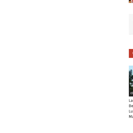
C
La
Be
Lu
Ma