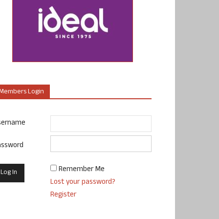
Members Login
sername
assword
Remember Me
Lost your password?
Register