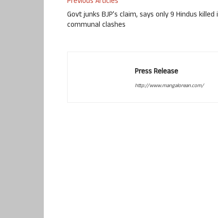
Previous Articles
Govt junks BJP’s claim, says only 9 Hindus killed 
communal clashes
Press Release
http://www.mangalorean.com/