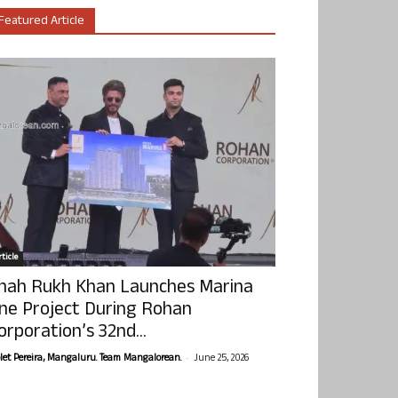
Featured Article
ticle
hah Rukh Khan Launches Marina
ne Project During Rohan
orporation’s 32nd...
-
olet Pereira, Mangaluru. Team Mangalorean.
June 25, 2026