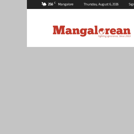
C
25.6
Mangalore
Thursday, August 6, 2026
Sig
Mangalorean.com