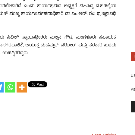
ಬೇಕಾಗಿದೆ ಎಂದು ಕಾರ್ಯಕ್ರಮದ ಅಧ್ಯಕ್ಷತೆ ವಹಿಸಿದ್ದ ದ.ಕ.ಜಿಲ್ಲೆಯ
ಯತ್ ಮುಖ್ಯ ಕಾರ್ಯನಿರ್ವಹಣಾಧಿಕಾರಿ ಡಾ.ಎಂ.ಆರ್. ರವಿ ಪ್ರತಿಜ್ಞಾವಿಧಿ
 ಹಿರಿಯ ಸಿವಿಲ್ ನ್ಯಾಯಾಧೀಶರು ಮಲ್ಲನ ಗೌಡ, ಮಂಗಳೂರು ಸಹಾಯಕ
ನಗರಪಾಲಿಕೆ, ಆಯುಕ್ತ ಮಹಮ್ಮದ್ ನಝೀರ್ ಮತ್ತು ಸರಕಾರಿ ಪ್ರಥಮ
ಉಪಸ್ಥಿತರಿದ್ದರು.
U
P