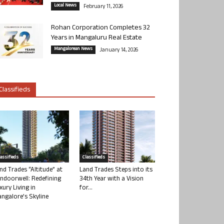
Local News
February 11, 2026
Rohan Corporation Completes 32
Years in Mangaluru Real Estate
Mangalorean News
January 14, 2026
Classifieds
lassifieds
Classifieds
nd Trades “Altitude” at
Land Trades Steps into its
ndoorwell: Redefining
34th Year with a Vision
xury Living in
for...
ngalore’s Skyline