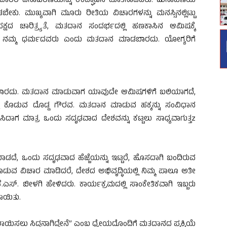
ದಾರರ ದಿನಾಚರಣೆಯನ್ನು ಉದ್ಘಾಟಿಸಿ ಮಾತನಾಡಿದರು. ಚುನಾವಣೆಯ
ಬೇಕು. ಮುಖ್ಯವಾಗಿ ಮೂರು ರೀತಿಯ ವಿಚಾರಗಳನ್ನು ಮನಸ್ಸಿನಲ್ಲಿಟ್ಟು
ಕ್ಷದ ಚಾರಿತ್ರ್ಯತೆ, ಮತದಾನ ಸಂದರ್ಭದಲ್ಲಿ ಹಣಕಾಸಿನ ಆಮಿಷಕ್ಕೆ
ು, ನಮ್ಮ ಧರ್ಮದವರು ಎಂದು ಮತದಾನ ಮಾಡಬಾರದು. ಯೋಗ್ಯರಿಗೆ
ಗಬಾರದು. ಮತದಾನ ಮಾಡುವಾಗ ಯಾವುದೇ ಆಮಿಷಗಳಿಗೆ ಬಲಿಯಾಗದೆ,
ೆ ಕೊಡುವ ದೊಡ್ಡ ಗೌರವ. ಮತದಾನ ಮಾಡುವ ಹಕ್ಕನ್ನು ಸಂವಿಧಾನ
ಳಸಿದಾಗ ಮಾತ್ರ ಒಂದು ಸದೃಢವಾದ ದೇಶವನ್ನು ಕಟ್ಟಲು ಸಾಧ್ಯವಾಗುತ್ತz
ಡದೆ, ಒಂದು ಸದೃಢವಾದ ಹೆಜ್ಜೆಯನ್ನು ಇಟ್ಟರೆ, ಹೊಸದಾಗಿ ಬಂದಿರುವ
ಾಡುವ ವಿಚಾರ ಮಾಡಿದರೆ, ದೇಶದ ಅಭಿವೃದ್ಧಿಯಲ್ಲಿ ನಿಮ್ಮ ಪಾಲೂ ಅತೀ
ಿ ಕೆ.ಎಸ್. ಬೀಳಗಿ ಹೇಳಿದರು. ಕಾರ್ಯಕ್ರಮದಲ್ಲಿ ಸಾಂಕೇತಿಕವಾಗಿ ಇಬ್ಬರು
ಲಾಯಿತು.
ಾಯಿಸಲು ಸಿದ್ಧನಾಗಿದ್ದೇನೆ” ಎಂಬ ಧ್ಯೇಯದೊಂದಿಗೆ ಮತದಾನದ ಪ್ರಕ್ರಿಯೆ