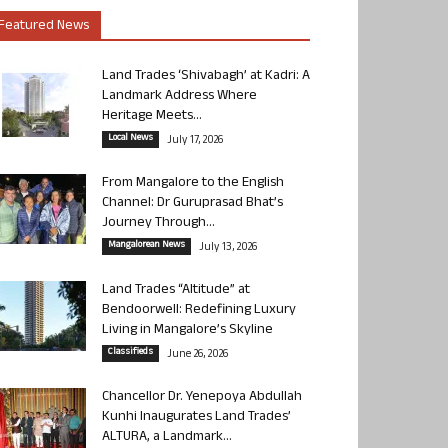
Featured News
Land Trades ‘Shivabagh’ at Kadri: A
Landmark Address Where
Heritage Meets...
Local News
July 17, 2026
From Mangalore to the English
Channel: Dr Guruprasad Bhat’s
Journey Through...
Mangalorean News
July 13, 2026
Land Trades “Altitude” at
Bendoorwell: Redefining Luxury
Living in Mangalore’s Skyline
Classifieds
June 26, 2026
Chancellor Dr. Yenepoya Abdullah
Kunhi Inaugurates Land Trades’
ALTURA, a Landmark...