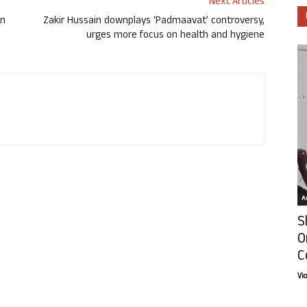
Next Articles
in
Zakir Hussain downplays ‘Padmaavat’ controversy,
urges more focus on health and hygiene
Ar
S
O
C
Vi