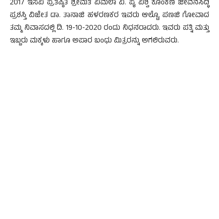
2017 ಇಸವಿ ಪ್ರತಿಷ್ಠಿತ ಶ್ರೀಮತಿ ವಿಮಲಾ ವಿ. ಪೈ ವಿಶ್ವ ಕೊಂಕಣಿ ಜೀವನಸಿದ್ಧಿ
ಪ್ರಶಸ್ತಿ ವಿಜೇತ ಡಾ. ತಾನಾಜಿ ಹಳರಣಕರ ಇವರು ಆಲ್ಟೊ, ಪಣಜಿ ಗೋವಾದ
ತಮ್ಮ ನಿವಾಸದಲ್ಲಿ ದಿ. 19-10-2020 ರಂದು ನಿಧನರಾದರು. ಇವರು ಪತ್ನಿ ಮತ್ತು
ಇಬ್ಬರು ಮಕ್ಕಳು ಹಾಗೂ ಅಪಾರ ಬಂಧು ಮಿತ್ರರನ್ನು ಅಗಲಿರುವರು.