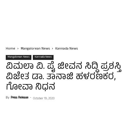
Home
Mangalorean News
Kannada News
Mangalorean News
Kannada News
ವಿಮಲಾ ವಿ. ಪೈ ಜೀವನ ಸಿದ್ಧಿ ಪ್ರಶಸ್ತಿ
ವಿಜೇತ ಡಾ. ತಾನಾಜಿ ಹಳರಣಕರ,
ಗೋವಾ ನಿಧನ
By
Press Release
-
October 19, 2020