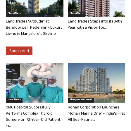
Classifieds
Classifieds
Land Trades “Altitude” at
Land Trades Steps into its 34th
Bendoorwell: Redefining Luxury
Year with a Vision for...
Living in Mangalore’s Skyline
Sponsored
Local News
Mangalorean News
KMC Hospital Successfully
Rohan Corporation Launches
Performs Complex Thyroid
‘Rohan Marina One’ – India’s First
Surgery on 72-Year-Old Patient
All Sea-Facing...
in...