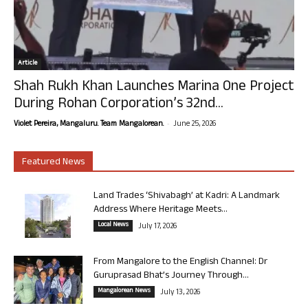
Article
Shah Rukh Khan Launches Marina One Project
During Rohan Corporation’s 32nd...
-
Violet Pereira, Mangaluru. Team Mangalorean.
June 25, 2026
Featured News
Land Trades ‘Shivabagh’ at Kadri: A Landmark
Address Where Heritage Meets...
Local News
July 17, 2026
From Mangalore to the English Channel: Dr
Guruprasad Bhat’s Journey Through...
Mangalorean News
July 13, 2026