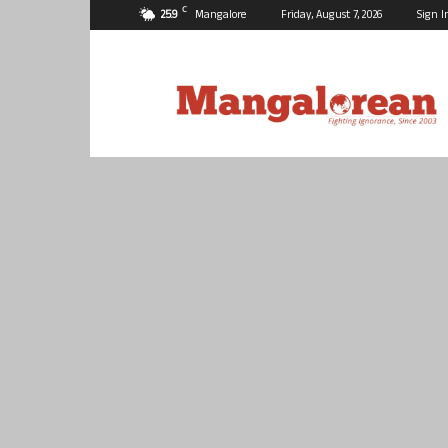
C
25.9
Mangalore
Friday, August 7, 2026
Sign I
Mangalorean.com