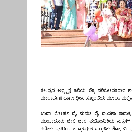
ಕೇಂದ್ರದ ಅಧ್ಯ್ಕ್ಷಕ್ಷ ಹಿರಿಯ ಲೆಕ್ಕ ಪರಿಶೋಧಕರಾ
ಮಾಲಾರ್ಪಣೆ ಹಾಗೂ ದ್ವೀಪ ಪ್ರಜ್ವಲನೆಯ ಮೂಲಕ ಮಕ್ಕಳ ಉತ್
ಉಷಾ ಮೋಹನ ಪೈ, ಸುಮತಿ ಪೈ, ವಂದನಾ ಕಾಮತ, ರಾಧ
ಮುಂತಾದವರು ಬೇರೆ ಬೇರೆ ವಯೋಮಿತಿಯ ಮಕ್ಕಳಿಗೆ ಸರ
ಗಣೇಶ್ ಇವರಿಂದ ಅತ್ಯಾಕರ್ಷಕ ಮ್ಯಾಜಿಕ್ ಶೋ, ವಿದ್