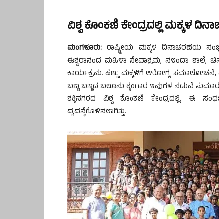
ವಿಶ್ವ ಕೊಂಕಣಿ ಕೇಂದ್ರದಲ್ಲಿ ಮಕ್ಕಳ ದಿ
ಮಂಗಳೂರು:
ರಾಷ್ಟ್ರೀಯ ಮಕ್ಕಳ ದಿನಾಚರಣೆಯ ಸಂಭ್ರ
ಈಶ್ವರಾನಂದ ಮಹಿಳಾ ಸೇವಾಶ್ರಮ, ನಳಂದಾ ಶಾಲೆ, ಚಿ
ಕಾರ್ಯಕ್ರಮ. ಹೆಣ್ಣು ಮಕ್ಕಳಿಗೆ ಆರೋಗ್ಯ ಸಮಾಲೋಚನೆ, ಪ
ಬಣ್ಣ ಬಣ್ಣದ ಬಲೂನು ಶೃಂಗಾರ ಇವುಗಳ ನಡುವೆ ಸುಮಾರು ನ
ಶಕ್ತಿನಗರದ ವಿಶ್ವ ಕೊಂಕಣಿ ಕೇಂದ್ರದಲ್ಲಿ. ಈ ಸಂ
ವ್ಯವಸ್ಥೆಗೊಳಿಸಲಾಗಿತ್ತು.