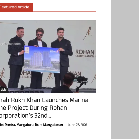
Featured Article
ticle
hah Rukh Khan Launches Marina
ne Project During Rohan
orporation’s 32nd...
-
olet Pereira, Mangaluru. Team Mangalorean.
June 25, 2026