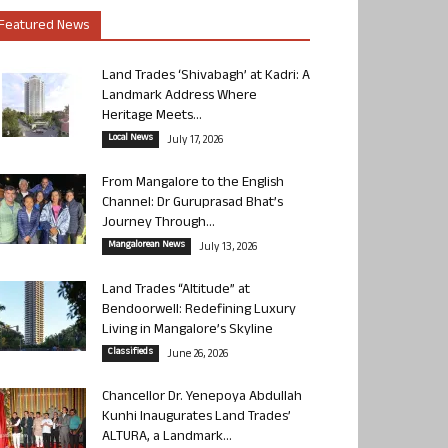
Featured News
Land Trades ‘Shivabagh’ at Kadri: A
Landmark Address Where
Heritage Meets...
Local News
July 17, 2026
From Mangalore to the English
Channel: Dr Guruprasad Bhat’s
Journey Through...
Mangalorean News
July 13, 2026
Land Trades “Altitude” at
Bendoorwell: Redefining Luxury
Living in Mangalore’s Skyline
Classifieds
June 26, 2026
Chancellor Dr. Yenepoya Abdullah
Kunhi Inaugurates Land Trades’
ALTURA, a Landmark...