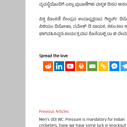
ವ್ಯವಸ್ಥೆಯೊಂದಿಗೆ ಎಲ್ಲಾ ಪುಟಾಣಿಗಳು ಮಕ್ಕಳ ದಿನದ ಆನ
ವಿಶ್ವ ಕೊಂಕಣಿ ಕೇಂದ್ರದ ಉಪಾಧ್ಯಕ್ಷರಾದ ಗಿಲ್ಬರ್ಟ್ 
ವಿಲಿಯಂ ಡಿಸೋಜಾ, ರಮೇಶ್ ಡಿ ನಾಯಕ, ಶಕುಂತಲಾ ಆರ್ ಕಿ
ಭಾಗವಹಿಸಿದ್ದರು.ಕಾರ್ಯಕ್ರಮದ ಕೊನೆಯಲ್ಲಿ ಡಾ ಬಿ ದ
Spread the love
Previous Articles
Men’s ODI WC: Pressure is mandatory for Indian
cricketers, hope we have some luck in knockout