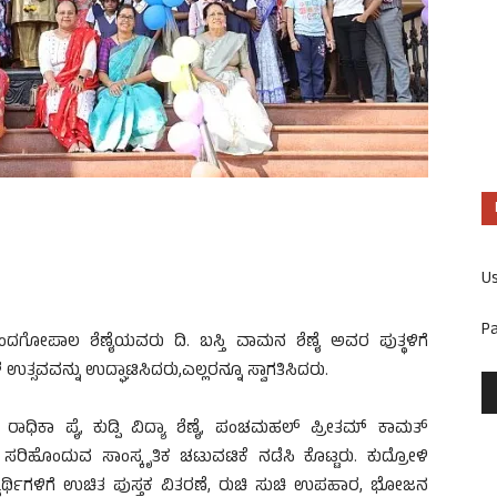
U
P
ದ ನಂದಗೋಪಾಲ ಶೆಣೈಯವರು ದಿ. ಬಸ್ತಿ ವಾಮನ ಶೆಣೈ ಅವರ ಪುತ್ಥಳಿಗೆ
ಸವವನ್ನು ಉದ್ಘಾಟಿಸಿದರು,ಎಲ್ಲರನ್ನೂ ಸ್ವಾಗತಿಸಿದರು.
ಿಕಾ ಪೈ, ಕುಡ್ಪಿ ವಿದ್ಯಾ ಶೆಣೈ, ಪಂಚಮಹಲ್ ಪ್ರೀತಮ್ ಕಾಮತ್
ಿಹೊಂದುವ ಸಾಂಸ್ಕೃತಿಕ ಚಟುವಟಿಕೆ ನಡೆಸಿ ಕೊಟ್ಟರು. ಕುದ್ರೋಳಿ
ಯಾರ್ಥಿಗಳಿಗೆ ಉಚಿತ ಪುಸ್ತಕ ವಿತರಣೆ, ರುಚಿ ಸುಚಿ ಉಪಹಾರ, ಭೋಜನ