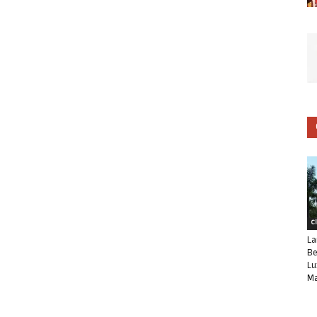
C
La
Be
Lu
Ma