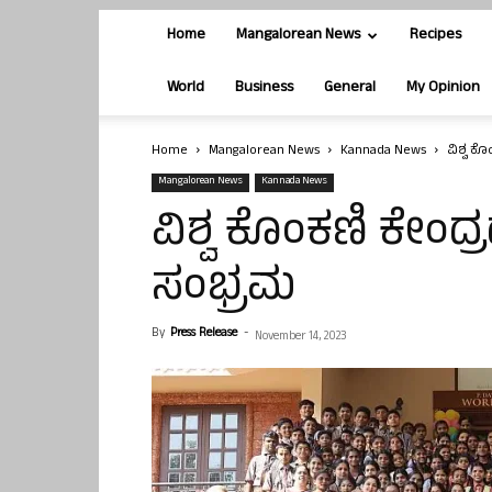
Home
Mangalorean News
Recipes
World
Business
General
My Opinion
Home
Mangalorean News
Kannada News
ವಿಶ್ವ ಕ
Mangalorean News
Kannada News
ವಿಶ್ವ ಕೊಂಕಣಿ ಕೇಂದ್
ಸಂಭ್ರಮ
By
Press Release
-
November 14, 2023