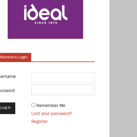
Members Login
sername
assword
Remember Me
Lost your password?
Register