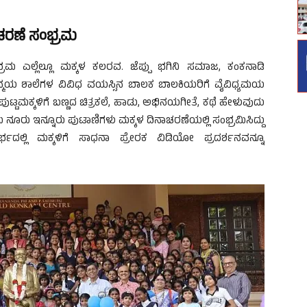
ನಾಚರಣೆ ಸಂಭ್ರಮ
ಮ ಎಲ್ಲೆಲ್ಲೂ ಮಕ್ಕಳ ಕಲರವ. ಜೆಪ್ಪು ಭಗಿನಿ ಸಮಾಜ, ಕಂಕನಾಡಿ
ನ್ಮಯ ಶಾಲೆಗಳ ವಿವಿಧ ವಯಸ್ಸಿನ ಬಾಲಕ ಬಾಲಕಿಯರಿಗೆ ವೈವಿಧ್ಯಮಯ
ುಟ್ಟಮಕ್ಕಳಿಗೆ ಬಣ್ಣದ ಚಿತ್ರಕಲೆ, ಹಾಡು, ಅಭಿನಯಗೀತೆ, ಕಥೆ ಹೇಳುವುದು
ೂರು ಇನ್ನೂರು ಪುಟಾಣಿಗಳು ಮಕ್ಕಳ ದಿನಾಚರಣೆಯಲ್ಲಿ ಸಂಭ್ರಮಿಸಿದ್ದು
ಧರ್ಭದಲ್ಲಿ ಮಕ್ಕಳಿಗೆ ಸಾಧನಾ ಪ್ರೇರಕ ವಿಡಿಯೋ ಪ್ರದರ್ಶನವನ್ನೂ