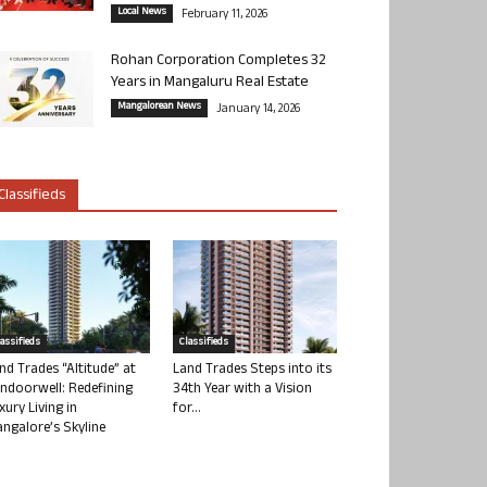
Local News
February 11, 2026
Rohan Corporation Completes 32
Years in Mangaluru Real Estate
Mangalorean News
January 14, 2026
Classifieds
lassifieds
Classifieds
nd Trades “Altitude” at
Land Trades Steps into its
ndoorwell: Redefining
34th Year with a Vision
xury Living in
for...
ngalore’s Skyline