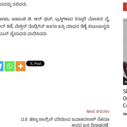
ಂದವನ್ನು ಸವಿದರು.
ಡಿಸೋಜಾ, ಖಜಾಂಚಿ ಬಿ. ಆರ್ ಭಟ್, ಟ್ರಸ್ಟಿಗಳಾದ ಕಸ್ತೂರಿ ಮೋಹನ ಪೈ,
ಣಿ, ಮೆಲ್ವಿನ್ ರೊಡ್ರಿಗಸ್ ಹಾಗೂ ಬಸ್ತಿ ಮಾಧವ ಶೆಣೈ ಕುಟುಂಬಸ್ಥರು
ೇವದಾಸ್ ಪೈಯವರು ವಂದಿಸಿದರು.
Ar
S
O
C
Next Articles
Vi
ದ.ಕ. ಜಿಲ್ಲಾ ಕಾಂಗ್ರೆಸ್ ವತಿಯಿಂದ ಜವಾಹರಲಾಲ್ ನೆಹರೂ
ಅವರ ಜನ್ಮ ದಿನಾಚರಣೆ