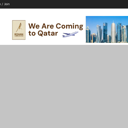
n / Join