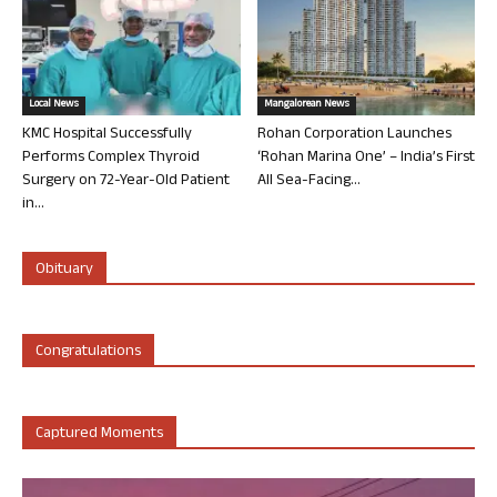
Local News
Mangalorean News
KMC Hospital Successfully
Rohan Corporation Launches
Performs Complex Thyroid
‘Rohan Marina One’ – India’s First
Surgery on 72-Year-Old Patient
All Sea-Facing...
in...
Obituary
Congratulations
Captured Moments