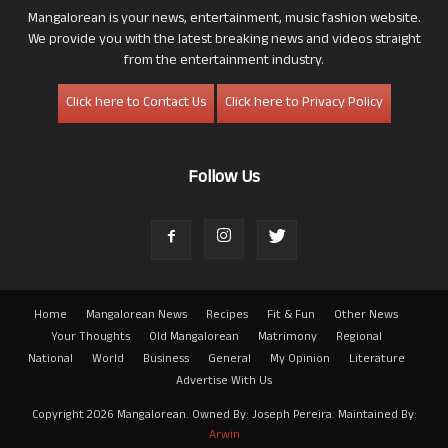
Mangalorean is your news, entertainment, music fashion website.
We provide you with the latest breaking news and videos straight
from the entertainment industry.
Click here to Contact Us
Click here to Privacy Policy
Follow Us
Home
Mangalorean News
Recipes
Fit & Fun
Other News
Your Thoughts
Old Mangalorean
Matrimony
Regional
National
World
Business
General
My Opinion
Literature
Advertise With Us
Copyright 2026 Mangalorean. Owned By: Joseph Pereira. Maintained By:
Arwin