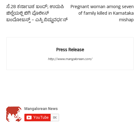
ಸೆ.28 ಕರ್ನಾಟಕ ಬಂದ್; ಉಡುಪಿ
Pregnant woman among seven
ಜಿಲ್ಲೆಯಲ್ಲಿ ಬಿಗಿ ಪೊಲೀಸ್
of family killed in Karnataka
ಬಂದೋಬಸ್ತ್ – ಎಸ್ಪಿ ವಿಷ್ಣುವರ್ಧನ್
mishap
Press Release
http://www.mangalorean.com/