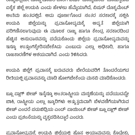
ರಾಜ್ಯದಲ್ಲಿಯೇ ಮೊಟ್ಟ ಮೊದಲ ಬಾರಿಗೆ ವಿಷನ್ ಡೊಕ್ಯುಮೆಂಟ್ ಮಾಡುತ್ತಿರುವ
ಏಕೈಕ ಜಿಲ್ಲೆ ಉಡುಪಿ ಎಂದು ಹೇಳಲು ಹೆಮ್ಮೆಯಾಗಿದೆ, ವಿಷನ್ ಡೊಕ್ಯಮೆಂಟ್
ಅಂತಿಮ ಹಂತದಲ್ಲಿದೆ. ಅದು ಪೂರ್ಣಗೊಂಡ ನಂತರ ಸರಕಾರಕ್ಕೆ ಸಲ್ಲಿಸಿ
ಉಡುಪಿ ಜಿಲ್ಲೆಯನ್ನು ಪ್ರವಾಸೋದ್ಯಮಕ್ಕೆ ಆದ್ಯತೆ ಜಿಲ್ಲೆಯಾಗಿ
ಪರಿಗಣಿಸಲಾಗುವುದು ಈ ಮೂಲಕ ರಾಜ್ಯ ಹಾಗೂ ಕೇಂದ್ರ ಸರಕಾರದಿಂದ
ಹೆಚ್ಚಿನ ಅನುದಾನವನ್ನು ಪಡೆದುಕೊಂಡು ಜಿಲ್ಲೆಯ ಪ್ರವಾಸೋದ್ಯಮವನ್ನು
ಇನ್ನೂ ಉತ್ತುಂಗಕ್ಕೇರಿಸಬೇಕೆAದು ಎಂಬುದು ಎಲ್ಲಾ ಅಧಿಕಾರಿ, ಹಾಗೂ
ರಾಜಕಾರಣಿಗಳ ಆಶಯವಾಗಿದೆ. ಎಂದು ತಿಳಿಸಿದರು.
ಉಡುಪಿ ಜಿಲ್ಲೆಗೆ ಪ್ರವಾಸಕ್ಕೆ ಬರುವವರು ಬೇರೆಯವರಿಗೆ ತೊಂದರೆಯಗದ
ರೀತಿಯಲ್ಲಿ ಪ್ರವಾಸವನ್ನು ಮಾಡಿ ಹೋಗಬೇಕೆಂದು ಮನವಿ ಮಾಡಿಕೊಂಡರು.
ಬ್ಲೂ ಪ್ಲಾಗ್ ಬೀಚ್ ಇನ್ನೆನ್ನೂ ಅಂತರಾಷ್ಟ್ರೀಯ ಮನ್ನಣೆಯನ್ನು ಪಡೆಯುದಷ್ಟೇ
ಬಾಕಿ, ರಾಷ್ಟ್ರೀಯ ಎಲ್ಲಾ ಜ್ಯೂರಿಗಳು ಅತ್ಯುತ್ತಮವಾಗಿ ಬೆಳವಣಿಗೆಯಾಗಿರುವ
ಬೀಚ್ ಎಂದರೆ ಪಡುಬಿದ್ರಿಯ ಎಂಡ್ ಪಾಯಿಂಟ್ ಬೀಚ್ ಬ್ಲೂ ಪ್ಲಾಗ್ ಬೀಚ್
ಎಂದು ಪ್ರಶಂಸೆಯನ್ನು ವ್ಯಕ್ತಪಡಿಸಿದ್ದಾರೆ ಎಂದರು.
ಪ್ರವಾಸೋದ್ಯಮಕ್ಕೆ ಉಡುಪಿ ಜಿಲ್ಲೆಯಲ್ಲಿ ಹೊಸ ಆಯಾಮವನ್ನು ಕೊಡ್ಬೇಕು,