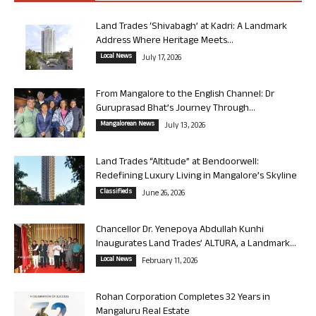
Land Trades ‘Shivabagh’ at Kadri: A Landmark
Address Where Heritage Meets...
Local News
July 17, 2026
From Mangalore to the English Channel: Dr
Guruprasad Bhat’s Journey Through...
Mangalorean News
July 13, 2026
Land Trades “Altitude” at Bendoorwell:
Redefining Luxury Living in Mangalore’s Skyline
Classifieds
June 26, 2026
Chancellor Dr. Yenepoya Abdullah Kunhi
Inaugurates Land Trades’ ALTURA, a Landmark...
Local News
February 11, 2026
Rohan Corporation Completes 32 Years in
Mangaluru Real Estate