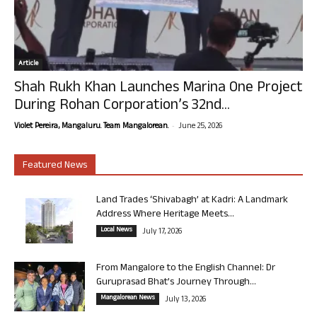
Article
Shah Rukh Khan Launches Marina One Project
During Rohan Corporation’s 32nd...
-
Violet Pereira, Mangaluru. Team Mangalorean.
June 25, 2026
Featured News
Land Trades ‘Shivabagh’ at Kadri: A Landmark
Address Where Heritage Meets...
Local News
July 17, 2026
From Mangalore to the English Channel: Dr
Guruprasad Bhat’s Journey Through...
Mangalorean News
July 13, 2026