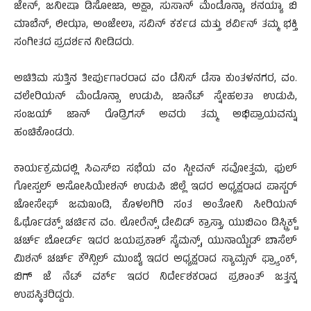
ಜೇನ್, ಜನೀಷಾ ಡಿಸೋಜಾ, ಅಕ್ಷಾ, ಸುಸಾನ್ ಮೆಂಡೊನ್ಸಾ, ಶನಯ್ಯಾ ಬಿ
ಮಾಬೆನ್, ಲೀಝಾ, ಅಂಜೇಲಾ, ಸವಿನ್ ಕರ್ಕಡ ಮತ್ತು ಶರ್ವಿನ್ ತಮ್ಮ ಭಕ್ತಿ
ಸಂಗೀತದ ಪ್ರದರ್ಶನ ನೀಡಿದರು.
ಅಚಿತಿಮ ಸುತ್ತಿನ ತೀರ್ಪುಗಾರರಾದ ವಂ ಡೆನಿಸ್ ಡೆಸಾ ಕುಂತಳನಗರ, ವಂ.
ವಲೇರಿಯನ್ ಮೆಂಡೊನ್ಸಾ ಉಡುಪಿ, ಜಾನೆಟ್ ಸ್ನೇಹಲತಾ ಉಡುಪಿ,
ಸಂಜಯ್ ಜಾನ್ ರೊಡ್ರಿಗಸ್ ಅವರು ತಮ್ಮ ಅಭಿಪ್ರಾಯವನ್ನು
ಹಂಚಿಕೊಂಡರು.
ಕಾರ್ಯಕ್ರಮದಲ್ಲಿ ಸಿಎಸ್‍ಐ ಸಭೆಯ ವಂ ಸ್ಟೀವನ್ ಸವೋತ್ತಮ, ಫುಲ್
ಗೋಸ್ಪಲ್ ಅಸೋಸಿಯೇಶನ್ ಉಡುಪಿ ಜಿಲ್ಲೆ ಇದರ ಅಧ್ಯಕ್ಷರಾದ ಪಾಸ್ಟರ್
ಜೋಸೇಫ್ ಜಮಖಂಡಿ, ಕೊಳಲಗಿರಿ ಸಂತ ಅಂತೋನಿ ಸೀರಿಯನ್
ಓರ್ಥೊಡಕ್ಸ್ ಚರ್ಚಿನ ವಂ. ಲೋರೆನ್ಸ್ ಡೇವಿಡ್ ಕ್ರಾಸ್ತಾ, ಯುಬಿಎಂ ಡಿಸ್ಟ್ರಿಕ್ಟ್
ಚರ್ಚ್ ಬೋರ್ಡ್ ಇದರ ಜಯಪ್ರಕಾಶ್ ಸೈಮನ್ಸ್, ಯುನಾಯ್ಟೆಡ್ ಬಾಸೆಲ್
ಮಿಶನ್ ಚರ್ಚ್ ಕೌನ್ಸಿಲ್ ಮುಂಬೈ ಇದರ ಅಧ್ಯಕ್ಷರಾದ ಸ್ಯಾಮ್ಸನ್ ಫ್ರ್ಯಾಂಕ್,
ಬಿಗ್ ಜೆ ನೆಟ್ ವರ್ಕ್ ಇದರ ನಿರ್ದೇಶಕರಾದ ಪ್ರಶಾಂತ್ ಜತ್ತನ್ನ
ಉಪಸ್ಥಿತರಿದ್ದರು.