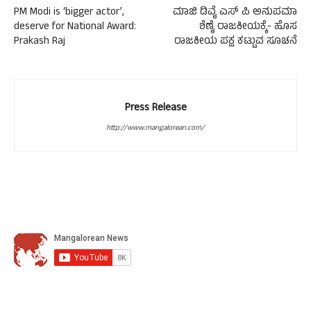
PM Modi is ‘bigger actor’,
ಮಾಜಿ ಡಿವೈ ಎಸ್ ಪಿ ಅನುಪಮಾ
deserve for National Award:
ಶೆಣೈ ರಾಜಕೀಯಕ್ಕೆ- ಹೊಸ
Prakash Raj
ರಾಜಕೀಯ ಪಕ್ಷ ಕಟ್ಟುವ ಸೂಚನೆ
Press Release
http://www.mangalorean.com/