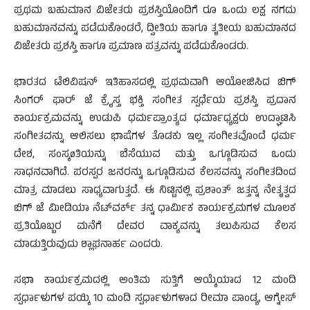
ಪ್ರಥಮ ಬಹುಮಾನ ವಿಜೇತರು ಪ್ರಶಸ್ತಿಯೊಂದಿಗೆ ರೂ ಒಂದು ಲಕ್ಷ ನಗದು
ಬಹುಮಾನವನ್ನು ಪಡೆದುಕೊಂಡರೆ, ದ್ವೀತಿಯ ಹಾಗೂ ತೃತೀಯ ಬಹುಮಾನದ
ವಿಜೇತರು ಪ್ರಶಸ್ತಿ ಹಾಗೂ ಪ್ರಮಾಣ ಪತ್ರವನ್ನು ಪಡೆದುಕೊಂಡರು.
ಭಾರತದ ಟೆಲಿವಿಷನ್ ಇತಿಹಾಸದಲ್ಲಿ ಪ್ರಥಮವಾಗಿ ಆಯೋಜಿಸಿದ ಬಿಗ್
ಸಿಂಗರ್ ಫಾರ್ ಜೆ ಕ್ರೈಸ್ತ ಭಕ್ತಿ ಸಂಗೀತ ಸ್ಪರ್ಧೆಯ ಪ್ರಶಸ್ತಿ ಪ್ರದಾನ
ಕಾರ್ಯಕ್ರಮವನ್ನು ಉಡುಪಿ ಧರ್ಮಪ್ರಾಂತ್ಯದ ಧರ್ಮಾಧ್ಯಕ್ಷರು ಉದ್ಘಾಟಿಸಿ
ಸಂಗೀತವನ್ನು ಆಲಿಸಲು ಭಾಷೆಗಳ ತೊಡಕು ಇಲ್ಲ ಸಂಗೀತವೊಂದೆ ಧರ್ಮ
ದೇಶ, ಸಂಸ್ಕøತಿಯನ್ನು ಬೆಸೆಯುವ ಮತ್ತು ಒಗ್ಗೂಡಿಸುವ ಒಂದು
ಸಾಧನವಾಗಿದೆ. ಪರಸ್ಪರ ಜನರನ್ನು ಒಗ್ಗೂಡಿಸುವ ಕೆಲಸವನ್ನು ಸಂಗೀತದಿಂದ
ಮಾತ್ರ ಮಾಡಲು ಸಾಧ್ಯವಾಗುತ್ತದೆ. ಈ ನಿಟ್ಟಿನಲ್ಲಿ ಪ್ರಶಾಂತ್ ಜತ್ತನ್ನ ನೇತೃತ್ವದ
ಬಿಗ್ ಜೆ ಮೀಡಿಯಾ ನೆಟ್‍ವರ್ಕ್ ತನ್ನ ಧಾರ್ಮಿಕ ಕಾರ್ಯಕ್ರಮಗಳ ಮೂಲಕ
ಪ್ರತಿಯೊಬ್ಬರ ಮನೆಗೆ ದೇವರ ವಾಕ್ಯವನ್ನು ತಲುಪಿಸುವ ಕೆಲಸ
ಮಾಡುತ್ತಿರುವುದು ಶ್ಲಾಘನಾರ್ಹ ಎಂದರು.
ಸಭಾ ಕಾರ್ಯಕ್ರಮದಲ್ಲಿ ಅಂತಿಮ ಸುತ್ತಿಗೆ ಆಯ್ಕೆಯಾದ 12 ಮಂದಿ
ಸ್ಪರ್ಧಾಳುಗಳ ಪಯ್ಕಿ 10 ಮಂದಿ ಸ್ಪರ್ಧಾಳುಗಳಾದ ರೀಮಾ ಪಾಂಡ್ಯ, ಆಗ್ನೇಸ್