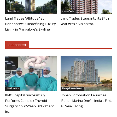
Classifieds
Classifieds
Land Trades “Altitude” at
Land Trades Steps into its 34th
Bendoorwell: Redefining Luxury
Year with a Vision for...
Living in Mangalore’s Skyline
Sponsored
Local News
Mangalorean News
KMC Hospital Successfully
Rohan Corporation Launches
Performs Complex Thyroid
‘Rohan Marina One’ – India’s First
Surgery on 72-Year-Old Patient
All Sea-Facing...
in...