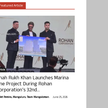
Featured Article
ticle
hah Rukh Khan Launches Marina
ne Project During Rohan
orporation’s 32nd...
-
olet Pereira, Mangaluru. Team Mangalorean.
June 25, 2026