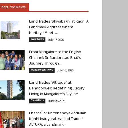
Featured News
Land Trades ‘Shivabagh’ at Kadri: A
Landmark Address Where
Heritage Meets...
Local News
July 17, 2026
From Mangalore to the English
Channel: Dr Guruprasad Bhat’s
Journey Through...
Mangalorean News
July 13, 2026
Land Trades “Altitude” at
Bendoorwell: Redefining Luxury
Living in Mangalore’s Skyline
Classifieds
June 26, 2026
Chancellor Dr. Yenepoya Abdullah
Kunhi Inaugurates Land Trades’
ALTURA, a Landmark...