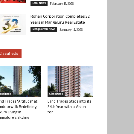
Local News
February 11, 2026
Rohan Corporation Completes 32
Years in Mangaluru Real Estate
Mangalorean News
January 14, 2026
Classifieds
lassifieds
Classifieds
nd Trades “Altitude” at
Land Trades Steps into its
ndoorwell: Redefining
34th Year with a Vision
xury Living in
for...
ngalore’s Skyline