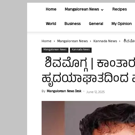
Home
Mangalorean News
Recipes
World
Business
General
My Opinion
Home
Mangalorean News
Kannada News
ಶಿವಮೊಗ
Mangalorean News
Kannada News
ಶಿವಮೊಗ್ಗ | ಕಾಂತಾ
ಹೃದಯಾಘಾತದಿಂದ ಮೃ
By
Mangalorean News Desk
-
June 12, 2025