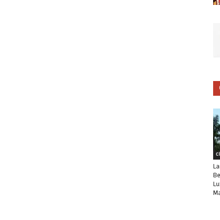
C
La
Be
Lu
Ma