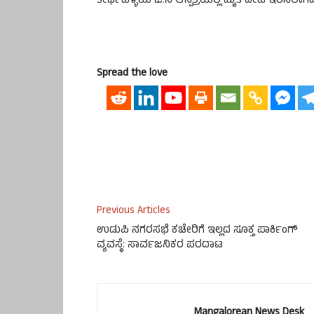
ತೀರ್ಥಹಳ್ಳಿಯ ಜೆ.ಸಿ ಆಸ್ಪತ್ರೆಯಲ್ಲಿ ಮೃತ ದೇಹ ಇರಿಸಲಾಗಿದ
Spread the love
Previous Articles
ಉಡುಪಿ ನಗರಸಭೆ ಕಚೇರಿಗೆ ಇಲ್ಲದ ಸೂಕ್ತ ಪಾರ್ಕಿಂಗ್
ವ್ಯವಸ್ಥೆ: ಸಾರ್ವಜನಿಕರ ಪರದಾಟ
Mangalorean News Desk