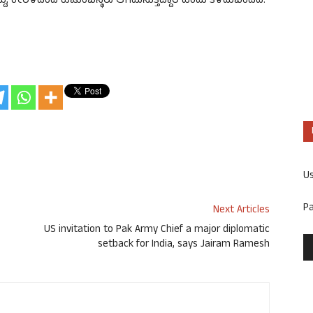
್ದು, ಕೇರಳದಿಂದ ಕುಟುಂಬಸ್ಥರು ಆಗಮಿಸುತ್ತಿದ್ದಾರೆ ಎಂದು ತಿಳಿದುಬಂದಿದೆ.
U
P
Next Articles
US invitation to Pak Army Chief a major diplomatic
setback for India, says Jairam Ramesh