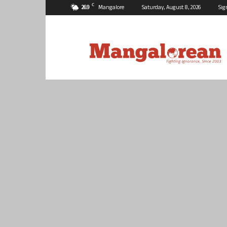
C
26.9
Mangalore
Saturday, August 8, 2026
Sig
Mangalorean.com