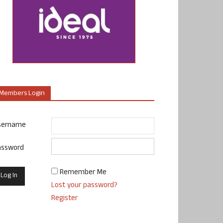
Members Login
sername
assword
Remember Me
Lost your password?
Register