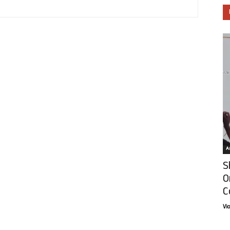
Ar
S
O
C
Vi