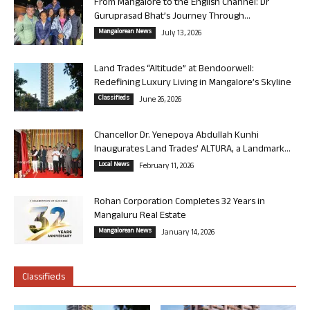
From Mangalore to the English Channel: Dr
Guruprasad Bhat’s Journey Through...
Mangalorean News
July 13, 2026
Land Trades “Altitude” at Bendoorwell:
Redefining Luxury Living in Mangalore’s Skyline
Classifieds
June 26, 2026
Chancellor Dr. Yenepoya Abdullah Kunhi
Inaugurates Land Trades’ ALTURA, a Landmark...
Local News
February 11, 2026
Rohan Corporation Completes 32 Years in
Mangaluru Real Estate
Mangalorean News
January 14, 2026
Classifieds