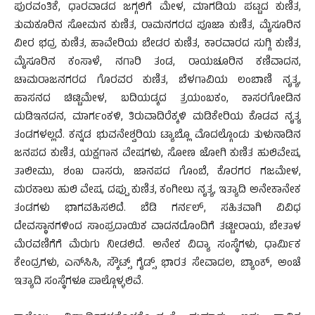
ಪುರವಂತಿಕೆ, ಧಾರವಾಡದ ಜಗ್ಗಲಿಗೆ ಮೇಳ, ಮಾಗಡಿಯ ಪಟ್ಟದ ಕುಣಿತ,
ತುಮಕೂರಿನ ಸೋಮನ ಕುಣಿತ, ರಾಮನಗರದ ಪೂಜಾ ಕುಣಿತ, ಮೈಸೂರಿನ
ವೀರ ಭದ್ರ ಕುಣಿತ, ಹಾವೇರಿಯ ಬೇಡರ ಕುಣಿತ, ಕಾರವಾರದ ಸುಗ್ಗಿ ಕುಣಿತ,
ಮೈಸೂರಿನ ಕಂಸಾಳೆ, ನಗಾರಿ ತಂಡ, ರಾಯಚೂರಿನ ಕಣಿವಾದನ,
ಚಾಮರಾಜನಗರದ ಗೊರವರ ಕುಣಿತ, ಬೆಳಗಾವಿಯ ಲಂಬಾಣಿ ನೃತ್ಯ,
ಹಾಸನದ ಚಿಟ್ಟಿಮೇಳ, ಬದಿಯಡ್ಕದ ತ್ರಯಂಬಕಂ, ಕಾಸರಗೋಡಿನ
ದುಡಿಇನದನ, ಮಾರ್ಗಂಕಳಿ, ತಿರುವಾದಿರೆಕ್ಕಳಿ ಮಡಿಕೇರಿಯ ಕೊಡವ ನೃತ್ಯ
ತಂಡಗಳಲ್ಲದೆ. ಕನ್ನಡ ಭುವನೇಶ್ವರಿಯ ಟ್ಯಾಬ್ಲೊ ಮೊದಲ್ಗೊಂಡು ತುಳುನಾಡಿನ
ಜನಪದ ಕುಣಿತ, ಯಕ್ಷಗಾನ ವೇಷಗಳು, ಸೋಣ ಜೋಗಿ ಕುಣಿತ ಹುಲಿವೇಷ,
ತಾಲೀಮು, ಶಂಖ ದಾಸರು, ಜಾನಪದ ಗೊಂಬೆ, ಕೊರಗರ ಗಜಮೇಳ,
ಮರಕಾಲು ಹುಲಿ ವೇಷ, ದಪ್ಪು ಕುಣಿತ, ಕಂಗೀಲು ನೃತ್ಯ, ಇತ್ಯಾದಿ ಅನೇಕಾನೇಕ
ತಂಡಗಳು ಭಾಗವಹಿಸಲಿದೆ. ಬೆಡಿ ಗರ್ನಲ್, ಸಹಿತವಾಗಿ ವಿವಿಧ
ದೇವಸ್ಥಾನಗಳಿಂದ ಸಾಂಪ್ರದಾಯಿಕ ವಾದನದೊಂದಿಗೆ ತಟ್ಟೀರಾಯ, ಬೇತಾಳ
ಮೆರವಣಿಗೆಗೆ ಮೆರುಗು ನೀಡಲಿದೆ. ಅನೇಕ ವಿದ್ಯಾ ಸಂಸ್ಥೆಗಳು, ಧಾರ್ಮಿಕ
ಕೇಂದ್ರಗಳು, ಎನ್‍ಸಿಸಿ, ಸ್ಕೌಟ್ಸ್ ಗೈಡ್ಸ್ ಭಾರತ ಸೇವಾದಲ, ಬ್ಯಾಂಕ್, ಅಂಚೆ
ಇತ್ಯಾದಿ ಸಂಸ್ಥೆಗಳೂ ಪಾಲ್ಗೊಳ್ಳಲಿವೆ.