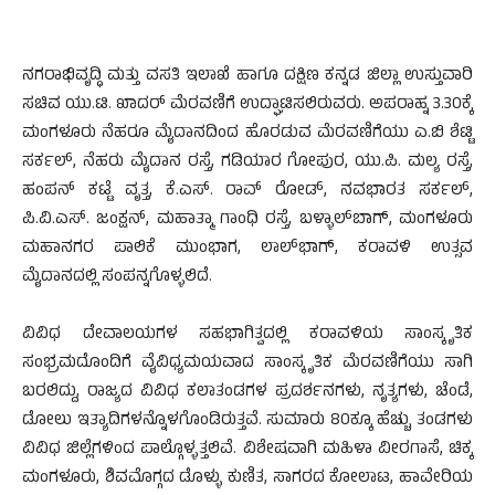
ನಗರಾಭಿವೃದ್ಧಿ ಮತ್ತು ವಸತಿ ಇಲಾಖೆ ಹಾಗೂ ದಕ್ಷಿಣ ಕನ್ನಡ ಜಿಲ್ಲಾ ಉಸ್ತುವಾರಿ
ಸಚಿವ ಯು.ಟಿ. ಖಾದರ್ ಮೆರವಣಿಗೆ ಉದ್ಘಾಟಿಸಲಿರುವರು. ಅಪರಾಹ್ನ 3.30ಕ್ಕೆ
ಮಂಗಳೂರು ನೆಹರೂ ಮೈದಾನದಿಂದ ಹೊರಡುವ ಮೆರವಣಿಗೆಯು ಎ.ಬಿ ಶೆಟ್ಟಿ
ಸರ್ಕಲ್, ನೆಹರು ಮೈದಾನ ರಸ್ತೆ, ಗಡಿಯಾರ ಗೋಪುರ, ಯು.ಪಿ. ಮಲ್ಯ ರಸ್ತೆ,
ಹಂಪನ್ ಕಟ್ಟೆ ವೃತ್ತ, ಕೆ.ಎಸ್. ರಾವ್ ರೋಡ್, ನವಭಾರತ ಸರ್ಕಲ್,
ಪಿ.ವಿ.ಎಸ್. ಜಂಕ್ಷನ್, ಮಹಾತ್ಮಾ ಗಾಂಧಿ ರಸ್ತೆ, ಬಳ್ಳಾಲ್‍ಬಾಗ್, ಮಂಗಳೂರು
ಮಹಾನಗರ ಪಾಲಿಕೆ ಮುಂಭಾಗ, ಲಾಲ್‍ಭಾಗ್, ಕರಾವಳಿ ಉತ್ಸವ
ಮೈದಾನದಲ್ಲಿ ಸಂಪನ್ನಗೊಳ್ಳಲಿದೆ.
ವಿವಿಧ ದೇವಾಲಯಗಳ ಸಹಭಾಗಿತ್ವದಲ್ಲಿ ಕರಾವಳಿಯ ಸಾಂಸ್ಕೃತಿಕ
ಸಂಭ್ರಮದೊಂದಿಗೆ ವೈವಿಧ್ಯಮಯವಾದ ಸಾಂಸ್ಕೃತಿಕ ಮೆರವಣಿಗೆಯು ಸಾಗಿ
ಬರಲಿದ್ದು, ರಾಜ್ಯದ ವಿವಿಧ ಕಲಾತಂಡಗಳ ಪ್ರದರ್ಶನಗಳು, ನೃತ್ಯಗಳು, ಚೆಂಡೆ,
ಡೋಲು ಇತ್ಯಾದಿಗಳನ್ನೊಳಗೊಂಡಿರುತ್ತವೆ. ಸುಮಾರು 80ಕ್ಕೂ ಹೆಚ್ಚು ತಂಡಗಳು
ವಿವಿಧ ಜಿಲ್ಲೆಗಳಿಂದ ಪಾಲ್ಗೊಳ್ಳತ್ತಲಿವೆ. ವಿಶೇಷವಾಗಿ ಮಹಿಳಾ ವೀರಗಾಸೆ, ಚಿಕ್ಕ
ಮಂಗಳೂರು, ಶಿವಮೊಗ್ಗದ ಡೊಳ್ಳು ಕುಣಿತ, ಸಾಗರದ ಕೋಲಾಟ, ಹಾವೇರಿಯ