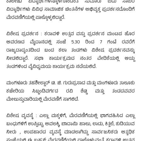
ಕಾಲೇಜು ವಿದ್ಯಾರ್ಥಿಗಳನ್ನೊಳಗೊಂಡಂತೆ ಸುಮಾರು ಐದು ಸಾವಿರ
ವಿದ್ಯಾರ್ಥಿಗಳು ವಿವಿಧ ಸಾಮಾಜಿಕ ಚಿಂತನೆಗಳ ಅಭಿವ್ಯಕ್ತ ಪ್ರದರ್ಶನದೊಂದಿಗೆ
ಮೆರವಣಿಗೆಯಲ್ಲಿ ಪಾಲ್ಗೊಳ್ಳಲಿದ್ದಾರೆ.
ವಿಶೇಷ ಪ್ರದರ್ಶನ : ಕರಾವಳಿ ಉತ್ಸವ ವಸ್ತು ಪ್ರದರ್ಶನ ಮಂಟಪ ಹೊರ
ಆವರಣದ ಮೈದಾನದಲ್ಲಿ ಸಂಜೆ 5.30 ರಿಂದ 7 ಗಂಟೆ ರವರೆಗೆ
ರಾಜ್ಯದಾದ್ಯಂತದಿಂದ ಬಂದ ಕಲಾ ತಂಡಗಳು ವಿಶೇಷ ಪ್ರದರ್ಶನವನ್ನು
ನೀಡಲಿದ್ದಾರೆ. ಸಭಾ ಕಾರ್ಯಕ್ರಮದ ನಂತರ ವೇದಿಕೆಯಲ್ಲಿ ಆಯ್ದ
ತಂಡಗಳಿಂದ ವೈವಿಧ್ಯಮಯ ಕಾರ್ಯಕ್ರಮ ನಡೆಯಲಿದೆ.
ಮಂಗಳೂರು ತಹಶೀಲ್ದಾರ್ ಟಿ. ಜಿ. ಗುರುಪ್ರಸಾದ ಮತ್ತು ಮಂಗಳೂರು ತಾಲೂಕು
ಕಚೇರಿಯ ಸಿಬ್ಬಂದಿವರ್ಗದ ರವಿ ಶೆಟ್ಟಿ ಮತ್ತು ತಂಡದವವರ
ಮೇಲುಸ್ತುವಾರಿಯಲ್ಲಿ ಮೆರವಣಿಗೆ ಸಾಗಲಿದೆ.
ವಿಶೇಷ ವ್ಯವಸ್ಥೆ : ಎಲ್ಲಾ ಮಕ್ಕಳಿಗೆ, ಮೆರವಣಿಗೆಯಲ್ಲಿ ಭಾಗವಹಿಸಿದ ಎಲ್ಲಾ
ಬಂಧುಗಳಿಗೆ ಉಪ್ಪಿಟ್ಟು, ಅವಲಕ್ಕಿ, ಬಾದಾಮಿ ಹಾಲು, ಲಾಡು, ಕಿತ್ತಲೆ, ಕುಡಿಯುವ
ನೀರು , ಉಪಹಾರದ ವ್ಯವಸ್ಥೆ ಮಾಡಲಾಗಿದ್ದು ಸಾರ್ವಜನಿಕರು ಅತ್ಯಧಿಕ
ಸಂಖ್ಯೆಯಲ್ಲಿ ಈ ಬೃಹತ್ ಮೆರವಣಿಗೆಯಲ್ಲಿ ಪಾಲ್ಗೊಳ್ಳುವಂತೆ ಕರಾವಳಿ ಉತ್ಸವ