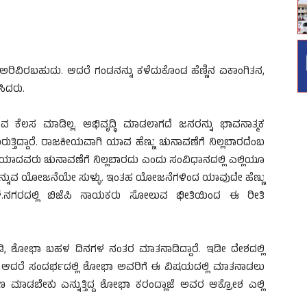
 ಅರಿವಿರಬಹುದು. ಆದರೆ ಗಂಡನನ್ನು ಕಳೆದುಕೊಂಡ ಹೆಣ್ಣಿನ ಏಕಾಂಗಿತನ,
ಿದರು.
ುವ ಕೆಲಸ ಮಾಡಿಲ್ಲ. ಅಭಿವೃದ್ಧಿ ಮಾಡಲಾಗದೆ ಜನರನ್ನು ಭಾವನಾತ್ಮಕ
ತಿದ್ದಾರೆ. ರಾಜಕೀಯವಾಗಿ ಯಾವ ಹೆಣ್ಣು ಚುನಾವಣೆಗೆ ನಿಲ್ಲಬಾರದೆಂಬ
ವೆಯಾದವರು ಚುನಾವಣೆಗೆ ನಿಲ್ಲಬಾರದು ಎಂದು ಸಂವಿಧಾನದಲ್ಲಿ ಎಲ್ಲಿಯೂ
ನ್ನುವ ಯೋಜನೆಯೇ ಸುಳ್ಳು. ಇಂತಹ ಯೋಜನೆಗಳಿಂದ ಯಾವುದೇ ಹೆಣ್ಣು
.ಆರ್.ನಗರದಲ್ಲಿ ಬಿಜೆಪಿ ನಾಯಕರು ಸೋಲುವ ಭೀತಿಯಿಂದ ಈ ರೀತಿ
ಡಿ, ಶೋಭಾ ಬಹಳ ದಿನಗಳ ನಂತರ ಮಾತನಾಡಿದ್ದಾರೆ. ಇಡೀ ದೇಶದಲ್ಲಿ
ಿದೆ. ಆದರೆ ಸಂದರ್ಭದಲ್ಲಿ ಶೋಭಾ ಅವರಿಗೆ ಈ ವಿಷಯದಲ್ಲಿ ಮಾತನಾಡಲು
ಮಾಡಬೇಕು ಎನ್ನುತ್ತಿದ್ದ ಶೋಭಾ ಕರಂದ್ಲಾಜೆ ಅವರ ಆಕ್ರೋಶ ಎಲ್ಲಿ