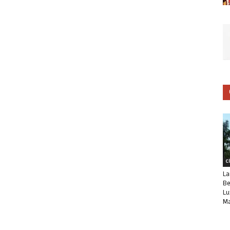
C
La
Be
Lu
Ma