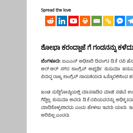
Spread the love
ಶೋಭಾ ಕರಂದ್ಲಾಜೆ ಗೆ ಗಂಡನನ್ನು ಕಳೆ
ಬೆಂಗಳೂರು:
ಐಎಎಸ್ ಅಧಿಕಾರಿ ದಿವಂಗತ ಡಿ.ಕೆ ರವಿ ಹ
ಆರ್.ಆರ್ ನಗರ ಕಾಂಗ್ರೆಸ್ ಅಭ್ಯರ್ಥಿ ಕುಸುಮಾ ಹನ
ವಿರುದ್ಧ ರಾಜ್ಯ ಕಾಂಗ್ರೆಸ್ ನಾಯಕಿಯರು ಒಕ್ಕೊರಲಿನಿಂದ ಹರಿ
ಜಂಟಿ ಸುದ್ದಿಗೋಷ್ಠಿಯಲ್ಲಿ ಮಾತನಾಡಿದ ಮಾಜಿ ಸಚಿವ
ಗೆದ್ದಿಲ್ಲ. ಕುಸುಮಾ ಅವರು ಡಿ.ಕೆ.ರವಿಯವರನ್ನು ಅಧಿಕೃ
ಮಾಡಿಕೊಳ್ಳಬಾರದು ಎಂದು ಹೇಳಲು ಇವರು ಯಾರು. ಇಷ್ಟಕ
ಅರಿವಿಲ್ಲ ಎಂದರು.