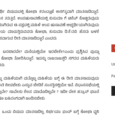
ರ್ಥಿ ವಿಷಯದಲ್ಲಿ ಶೋಭಾ ಕರಂದ್ಲಾಜೆ ಅನಗತ್ಯವಾಗಿ ಮಾತನಾಡಿದ್ದಾರೆ.
ರುತ್ತದೆ. ಉಪಚುನಾವಣೆಯಲ್ಲಿ ಕುಸುಮಾ ಗೆ ಟಿಕೆಟ್ ಕೊಟ್ಟಿರುವುದು
ೆಯಾಗಿರುವ ಈ ಪಕ್ಷದಲ್ಲಿ ಮಹಿಳೆ ಉಪ ಚುನಾವಣೆ ಅಭ್ಯರ್ಥಿಯಾಗಿರುವುದು
ಕೀಯ ಮಾಡುತ್ತಿರುವವರು ಶೋಭಾ, ಕುಸುಮಾ ಡಿ.ಕೆ.ರವಿ ಹೆಸರು ಬಳಕೆ
ನವಾಗುವ ರೀತಿ ಮಾತನಾಡಿದ್ದಾರೆ ಎಂದರು.
 ಬರಬಾರದೇ? ಮನೆಯಲ್ಲಿಯೇ ಇರಬೇಕೇ?ಎಂದು ಪ್ರಶ್ನಿಸಿದ ಪುಷ್ಪಾ
 ಶೋಭಾ ತೋರಿಸಿದ್ದಾರೆ. ಇದನ್ನು ರಾಜರಾಜಶ್ವರಿ ನಗರದ ಮಹಿಳೆಯರು
U
ರು.
P
ಒಬ್ಬ ಮಹಿಳೆಯಾಗಿ ಮತ್ತೊಬ್ಬ ಮಹಿಳೆಯ ಬಗ್ಗೆ ಈ ರೀತಿ ಮಾತನಾಡುವುದು
ತಿ ನೀಡಬೇಕು ಎನ್ನುವ ಬೇಡಿಕೆ ಸಂಸತ್ತಿನಲ್ಲಿಯೇ ಇದೆ. ವಿಧಾನಸಭೆಯಲ್ಲಿ
ಇಲ್ಲವೇ? ನಾವೇನು ಕೆಲಸ ಮಾಡೊದಿಲ್ಲವೇ ? ಇಡೀ ದೇಶ ಹತ್ರಾಸ್ ಘಟನೆ
್ಲರೂ ಬಹಿರಂಗವಾಗಿ ಖಂಡಿಸಬೇಕು.
ಂದೇ ಒಂದು ವಿಷಯ ಮಾತನಾಡಿಲ್ಲ. ನಿರ್ಭಯಾ ಫಂಡ್ ಬಗ್ಗೆ ಶೋಭಾ ಧ್ಬನಿ