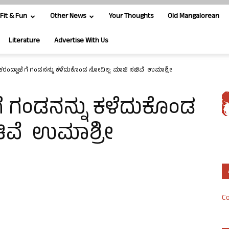
Fit & Fun
Other News
Your Thoughts
Old Mangalorean
Literature
Advertise With Us
ರಂದ್ಲಾಜೆ ಗೆ ಗಂಡನನ್ನು ಕಳೆದುಕೊಂಡ ನೋವಿಲ್ಲ: ಮಾಜಿ ಸಚಿವೆ ಉಮಾಶ್ರೀ
ೆ ಗಂಡನನ್ನು ಕಳೆದುಕೊಂಡ
ಚಿವೆ ಉಮಾಶ್ರೀ
Co