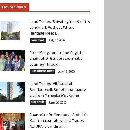
Featured News
Land Trades ‘Shivabagh’ at Kadri: A
Landmark Address Where
Heritage Meets...
Local News
July 17, 2026
From Mangalore to the English
Channel: Dr Guruprasad Bhat’s
Journey Through...
Mangalorean News
July 13, 2026
Land Trades “Altitude” at
Bendoorwell: Redefining Luxury
Living in Mangalore’s Skyline
Classifieds
June 26, 2026
Chancellor Dr. Yenepoya Abdullah
Kunhi Inaugurates Land Trades’
ALTURA, a Landmark...