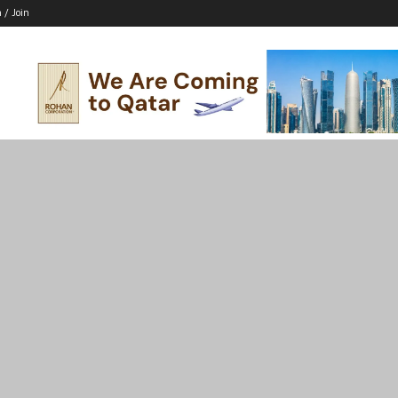
n / Join