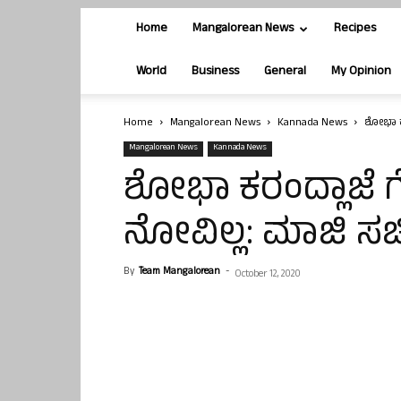
Home
Mangalorean News
Recipes
World
Business
General
My Opinion
Home
Mangalorean News
Kannada News
ಶೋಭಾ ಕ
Mangalorean News
Kannada News
ಶೋಭಾ ಕರಂದ್ಲಾಜೆ ಗ
ನೋವಿಲ್ಲ: ಮಾಜಿ ಸ
By
Team Mangalorean
-
October 12, 2020