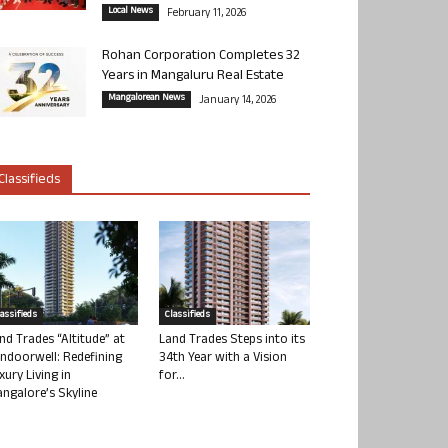
Local News
February 11, 2026
Rohan Corporation Completes 32
Years in Mangaluru Real Estate
Mangalorean News
January 14, 2026
Classifieds
lassifieds
Classifieds
nd Trades “Altitude” at
Land Trades Steps into its
ndoorwell: Redefining
34th Year with a Vision
xury Living in
for...
ngalore’s Skyline