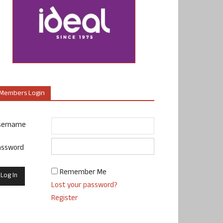
Members Login
sername
assword
Remember Me
Lost your password?
Register