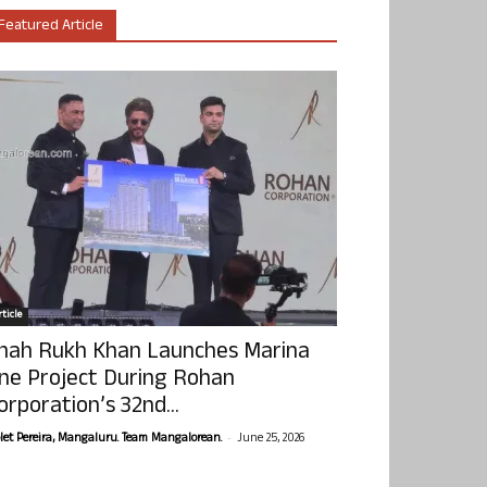
Featured Article
ticle
hah Rukh Khan Launches Marina
ne Project During Rohan
orporation’s 32nd...
-
olet Pereira, Mangaluru. Team Mangalorean.
June 25, 2026