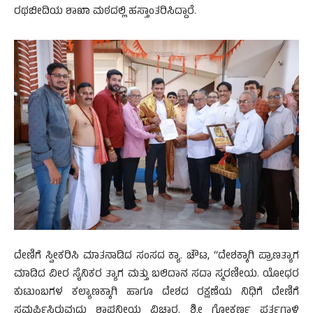
ರಥಬೀದಿಯ ಶಾಖಾ ಮಠದಲ್ಲಿ ಹಸ್ತಾಂತರಿಸಿದ್ದಾರೆ.
ದೇಣಿಗೆ ಸ್ವೀಕರಿಸಿ ಮಾತನಾಡಿದ ಸಂಸದ ಕ್ಯಾ. ಚೌಟ, “ದೇಶಕ್ಕಾಗಿ ಪ್ರಾಣತ್ಯಾಗ
ಮಾಡಿದ ವೀರ ಸೈನಿಕರ ತ್ಯಾಗ ಮತ್ತು ಬಲಿದಾನ ಸದಾ ಸ್ಮರಣೀಯ. ಯೋಧರ
ಕುಟುಂಬಗಳ ಕಲ್ಯಾಣಕ್ಕಾಗಿ ಹಾಗೂ ದೇಶದ ರಕ್ಷಣೆಯ ನಿಧಿಗೆ ದೇಣಿಗೆ
ಸಮರ್ಪಿಸಿರುವುದು ಶ್ಲಾಘನೀಯ ವಿಚಾರ. ಶ್ರೀ ಗೋಕರ್ಣ ಪರ್ತಗಾಳಿ