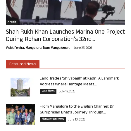
Article
Shah Rukh Khan Launches Marina One Project
During Rohan Corporation’s 32nd...
-
Violet Pereira, Mangaluru. Team Mangalorean.
June 25, 2026
Featured News
Land Trades ‘Shivabagh’ at Kadri: A Landmark
Address Where Heritage Meets...
Local News
July 17, 2026
From Mangalore to the English Channel: Dr
Guruprasad Bhat’s Journey Through...
Mangalorean News
July 13, 2026