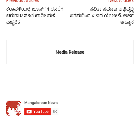
Previous Articles
Next Articles
ಕರಾವಳಿಯಲ್ಲಿ ಜೂನ್ 14 ರವರೆಗೆ
ಸವಿತಾ ಸಮಾಜ ಅಭಿವೃದ್ಧಿ
ಬಿರುಗಾಳಿ ಸಹಿತ ಬಾರೀ ಮಳೆ
ನಿಗಮದಿಂದ ವಿವಿಧ ಯೋಜನೆ: ಅರ್ಜಿ
ಎಚ್ಚರಿಕೆ
ಆಹ್ವಾನ
Media Release