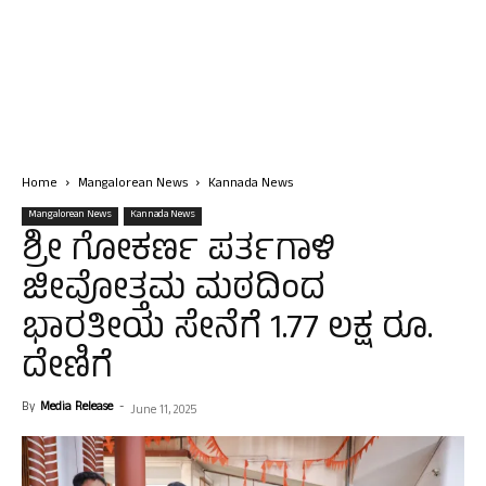
Home
Mangalorean News
Kannada News
Mangalorean News
Kannada News
ಶ್ರೀ ಗೋಕರ್ಣ ಪರ್ತಗಾಳಿ
ಜೀವೋತ್ತಮ ಮಠದಿಂದ
ಭಾರತೀಯ ಸೇನೆಗೆ 1.77 ಲಕ್ಷ ರೂ.
ದೇಣಿಗೆ
By
Media Release
-
June 11, 2025