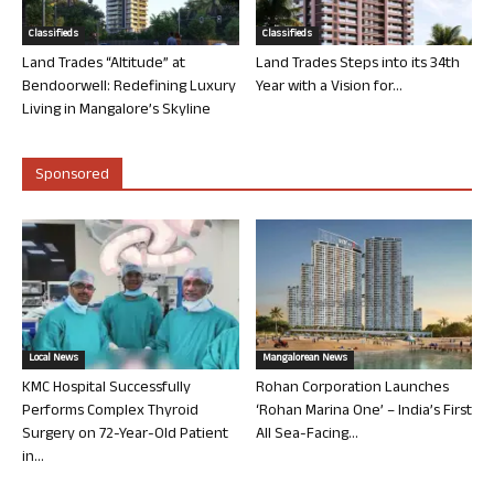
Classifieds
Classifieds
Land Trades “Altitude” at
Land Trades Steps into its 34th
Bendoorwell: Redefining Luxury
Year with a Vision for...
Living in Mangalore’s Skyline
Sponsored
Local News
Mangalorean News
KMC Hospital Successfully
Rohan Corporation Launches
Performs Complex Thyroid
‘Rohan Marina One’ – India’s First
Surgery on 72-Year-Old Patient
All Sea-Facing...
in...