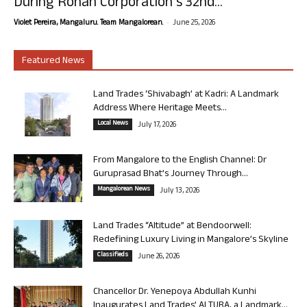
During Rohan Corporation’s 32nd...
-
Violet Pereira, Mangaluru. Team Mangalorean.
June 25, 2026
Featured News
Land Trades ‘Shivabagh’ at Kadri: A Landmark
Address Where Heritage Meets...
Local News
July 17, 2026
From Mangalore to the English Channel: Dr
Guruprasad Bhat’s Journey Through...
Mangalorean News
July 13, 2026
Land Trades “Altitude” at Bendoorwell:
Redefining Luxury Living in Mangalore’s Skyline
Classifieds
June 26, 2026
Chancellor Dr. Yenepoya Abdullah Kunhi
Inaugurates Land Trades’ ALTURA, a Landmark...