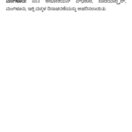
ಮಂಗಳೂರು:
ಸಂತ ಅಲೋಶಿಯಸ್ ಪೌಢಶಾಲೆ, ಕೊಡಿಯಾಲ್ಬೈಲ್,
ಮಂಗಳೂರು, ಇಲ್ಲಿ ಮಕ್ಕಳ ದಿನಾಚರಣೆಯನ್ನು ಆಚರಿಸಲಾಯಿತು.