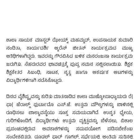
ಶಾಲಾ ನಾಯಕ ಮಾಸ್ಟರ್ ಝೇಯ್ನ್ ಮಹಮ್ಮದ್, ಉಪನಾಯಕ ಕುಮಾರಿ
ನಂದಿತಾ, ಕಾರ್ಯದರ್ಶಿ ಆ್ಯರೆನ್ ಜೀತನ್ ಕಾರ್ಯಕ್ರಮದ ಮುಖ್ಯ
ಅತಿಥಿಗಳಾಗಿದ್ದರು. ಇವರನ್ನು ಗೌರವಿಸಿದ ಬಳಿಕ ಮನರಂಜನಾ ಕಾರ್ಯಕ್ರಮ
ಜರುಗಿತು. ನೆಹರುರವರ ಭಾವಚಿತ್ರಕ್ಕೆ ಪುಷ್ಪ ನಮನ ಸಲ್ಲಿಸಲಾಯಿತು. ಶಿಕ್ಷಕ
ಶಿಕ್ಷಕೇತರ ಸಿಬಂಧಿ, ನಾಟಕ, ನೃತ್ಯ ಹಾಗೂ ಆಕರ್ಷಕ ಆಟಗಳನ್ನು
ವಿದ್ಯಾರ್ಥಿಗಳಿಗಾಗಿ ನಡೆಸಿಕೊಟ್ಟರು.
ದಿನದ ವೈಶಿಷ್ಠ್ಯವನ್ನು ಕುರಿತು ಮಾತನಾಡಿದ ಶಾಲಾ ಮುಖ್ಯೋಪಾಧ್ಯಾಯರು ರೆ|
ಫಾ| ಜೆರಾಲ್ಡ್ ಫುರ್ಟಾಡೊ ಎಸ್.ಜೆ. ಉತ್ತಮ ಮೌಲ್ಯಗಳನ್ನು ಬಾಳಿನಲ್ಲಿ
ರೂಢಿಸಲು ಬಾಲ್ಯಾವಸ್ಥೆಯು ಸೂಕ್ತ ಸಮಯವಾಗಿದೆ. ಉನ್ನತ ಧ್ಯೇಯ,
ಗುರಿಗಳೊಂದಿಗೆ, ವಿದ್ಯಾರ್ಥಿಗಳು ಉತ್ತಮ ವ್ಯಕ್ತಿತ್ವವನ್ನು ಬೆಳೆಸಲು, ವಿಶಾಲ
ಪ್ರಪಂಚದಲ್ಲಿರುವ ಅವಕಾಶಗಳನ್ನು ಸದುಪಯೋಗ ಪಡಿಸಬೇಕೆಂಬ
ಸಂದೇಶವಿತ್ತರು. ಡೂಡಲ್ ಫಾರ್ ಗೂಗಲ್ಸ್ ಸ್ಪರ್ಧೆಯಲ್ಲಿ ಅಂತಿಮ ಸುತ್ತಿನಲ್ಲಿ