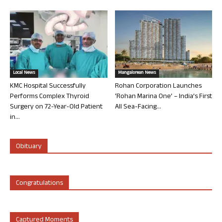
Local News
Mangalorean News
KMC Hospital Successfully
Rohan Corporation Launches
Performs Complex Thyroid
‘Rohan Marina One’ – India’s First
Surgery on 72-Year-Old Patient
All Sea-Facing...
in...
Obituary
Congratulations
Captured Moments