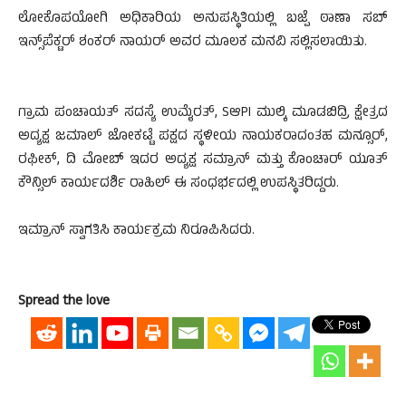
ಲೋಕೊಪಯೋಗಿ ಅಧಿಕಾರಿಯ ಅನುಪಸ್ಥಿತಿಯಲ್ಲಿ ಬಜ್ಪೆ ಠಾಣಾ ಸಬ್
ಇನ್ಸ್‌ಪೆಕ್ಟರ್ ಶಂಕರ್ ನಾಯರ್ ಅವರ ಮೂಲಕ ಮನವಿ ಸಲ್ಲಿಸಲಾಯಿತು.
ಗ್ರಾಮ ಪಂಚಾಯತ್ ಸದಸ್ಯೆ ಉಮೈರತ್, SಆPI ಮುಲ್ಕಿ ಮೂಡಬಿದ್ರಿ ಕ್ಷೇತ್ರದ
ಅದ್ಯಕ್ಷ ಜಮಾಲ್ ಜೋಕಟ್ಟೆ ಪಕ್ಷದ ಸ್ಥಳೀಯ ನಾಯಕರಾದಂತಹ ಮನ್ಸೂರ್,
ರಫೀಕ್, ದಿ ಮೋಬ್ ಇದರ ಅದ್ಯಕ್ಷ ಸಮ್ರಾನ್ ಮತ್ತು ಕೊಂಚಾರ್ ಯೂತ್
ಕೌನ್ಸಿಲ್ ಕಾರ್ಯದರ್ಶಿ ರಾಹಿಲ್ ಈ ಸಂಧರ್ಭದಲ್ಲಿ ಉಪಸ್ಥಿತರಿದ್ದರು.
ಇಮ್ರಾನ್ ಸ್ವಾಗತಿಸಿ ಕಾರ್ಯಕ್ರಮ ನಿರೂಪಿಸಿದರು.
Spread the love