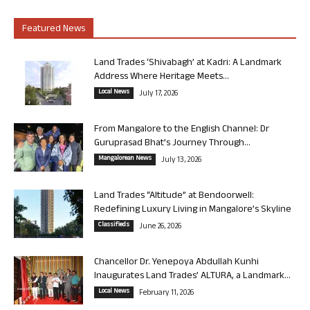
Featured News
Land Trades ‘Shivabagh’ at Kadri: A Landmark
Address Where Heritage Meets...
Local News
July 17, 2026
From Mangalore to the English Channel: Dr
Guruprasad Bhat’s Journey Through...
Mangalorean News
July 13, 2026
Land Trades “Altitude” at Bendoorwell:
Redefining Luxury Living in Mangalore’s Skyline
Classifieds
June 26, 2026
Chancellor Dr. Yenepoya Abdullah Kunhi
Inaugurates Land Trades’ ALTURA, a Landmark...
Local News
February 11, 2026