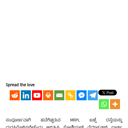
Spread the love
ಸಂಪೂರ್ಣವಾಗಿ ಹದೆಗೆಟ್ಟಿರುವ MRPL ಬಜ್ಪೆ ರಸ್ತೆಯನ್ನು