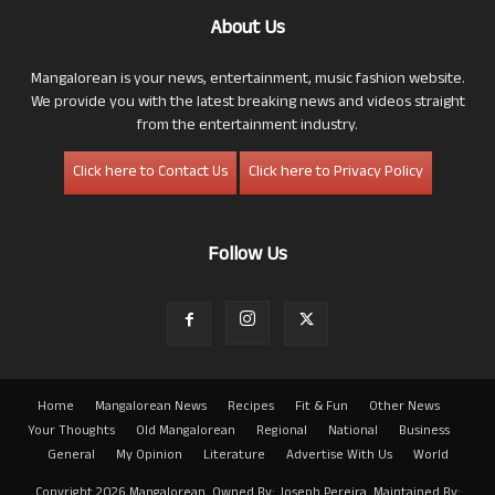
About Us
Mangalorean is your news, entertainment, music fashion website.
We provide you with the latest breaking news and videos straight
from the entertainment industry.
Click here to Contact Us
Click here to Privacy Policy
Follow Us
Home
Mangalorean News
Recipes
Fit & Fun
Other News
Your Thoughts
Old Mangalorean
Regional
National
Business
General
My Opinion
Literature
Advertise With Us
World
Copyright 2026 Mangalorean. Owned By: Joseph Pereira. Maintained By: