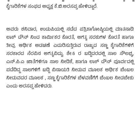
ಕೈಗಾರಿಕೆಗಳ ಸಂಘದ ಅಧ್ಯಕ್ಷ ಕೆ.ಬಿ.ಅರಸಪ್ಪ ಹೇಳಿದ್ದಾರೆ.
ಅವರು ಶನಿವಾರ, ಉಡುಪಿಯಲ್ಲಿ ನಡೆದ ಪತ್ರಿಕಾಗೋಷ್ಠಿಯಲ್ಲಿ ಮಾತನಾಡಿ
ಲಾಕ್ ಡೌನ್ ನಿಂದ ಕಾರ್ಮಿಕರ ಕೊರತೆ, ಅಗತ್ಯ ಸರಕುಗಳ ಕೊರತೆ ಹಾಗೂ
ತೀವ್ರ ಆರ್ಥಿಕ ಅಡಚಣೆ ಎದುರಿಸುತ್ತಿರುವ ರಾಜ್ಯದ ಸಣ್ಣ ಕೈಗಾರಿಕೆಗಳಿಗೆ
ಸರಕಾರದ ನೆರವಿನ ಅಗತ್ಯವಿದ್ದು, ಶೇ.6 ರ ಬಡ್ಡಿದರದಲ್ಲಿ ಸಾಲ ಸೌಲಭ್ಯ,
ಎನ್.ಪಿ.ಎ ಖಾತೆಗಳಿಗೂ ಸಾಲ ನೀಡಿಕೆ, ಹಾಗೂ ಲಾಕ್ ಡೌನ್ ಪೂರ್ವದಲ್ಲಿ
ಪಡೆದಿದ್ದ ಸಾಲಗಳಿಗೆ ಬಡ್ಡಿ ವಿನಾಯತಿ ನೀಡುವ ಮೂಲಕ ಅರ್ಥಿಕ ಬೆಂಬಲ
ನೀಡುವದರ ಮೂಲಕ , ಸಣ್ಣ ಕೈಗಾರಿಕೆಗಳ ಬೆಳವಣಿಗೆಗೆ ಬೆಂಬಲ ನೀಡಬೇಕು
ಎಂದು ಅರಸಪ್ಪ ಹೇಳಿದರು.