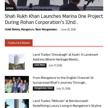
Article
Shah Rukh Khan Launches Marina One Project
During Rohan Corporation’s 32nd...
-
Violet Pereira, Mangaluru. Team Mangalorean.
June 25, 2026
Featured News
Land Trades ‘Shivabagh’ at Kadri: A Landmark
Address Where Heritage Meets...
Local News
July 17, 2026
From Mangalore to the English Channel: Dr
Guruprasad Bhat’s Journey Through...
Mangalorean News
July 13, 2026
Land Trades “Altitude” at Bendoorwell:
Redefining Luxury Living in Mangalore’s Skyline