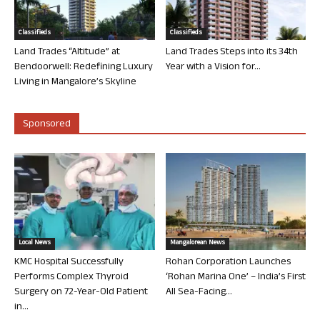
Classifieds
Classifieds
Land Trades “Altitude” at
Land Trades Steps into its 34th
Bendoorwell: Redefining Luxury
Year with a Vision for...
Living in Mangalore’s Skyline
Sponsored
Local News
Mangalorean News
KMC Hospital Successfully
Rohan Corporation Launches
Performs Complex Thyroid
‘Rohan Marina One’ – India’s First
Surgery on 72-Year-Old Patient
All Sea-Facing...
in...