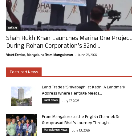
Article
Shah Rukh Khan Launches Marina One Project
During Rohan Corporation’s 32nd...
-
Violet Pereira, Mangaluru. Team Mangalorean.
June 25, 2026
Featured News
Land Trades ‘Shivabagh’ at Kadri: A Landmark
Address Where Heritage Meets...
Local News
July 17, 2026
From Mangalore to the English Channel: Dr
Guruprasad Bhat’s Journey Through...
Mangalorean News
July 13, 2026