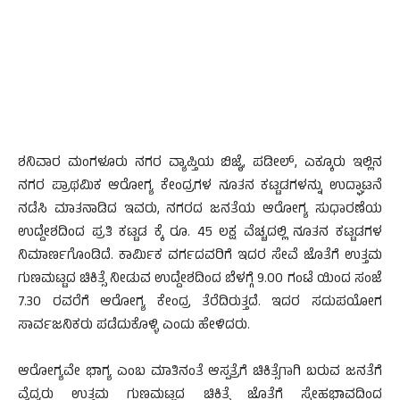
ಶನಿವಾರ ಮಂಗಳೂರು ನಗರ ವ್ಯಾಪ್ತಿಯ ಬಿಜೈ, ಪಡೀಲ್, ಎಕ್ಕೂರು ಇಲ್ಲಿನ
ನಗರ ಪ್ರಾಥಮಿಕ ಆರೋಗ್ಯ ಕೇಂದ್ರಗಳ ನೂತನ ಕಟ್ಟಡಗಳನ್ನು ಉದ್ಘಾಟನೆ
ನಡೆಸಿ ಮಾತನಾಡಿದ ಇವರು, ನಗರದ ಜನತೆಯ ಆರೋಗ್ಯ ಸುಧಾರಣೆಯ
ಉದ್ದೇಶದಿಂದ ಪ್ರತಿ ಕಟ್ಟಡ ಕ್ಕೆ ರೂ. 45 ಲಕ್ಷ ವೆಚ್ಚದಲ್ಲಿ ನೂತನ ಕಟ್ಟಡಗಳ
ನಿಮಾರ್ಣಗೊಂಡಿದೆ. ಕಾರ್ಮಿಕ ವರ್ಗದವರಿಗೆ ಇದರ ಸೇವೆ ಜೊತೆಗೆ ಉತ್ತಮ
ಗುಣಮಟ್ಟದ ಚಿಕಿತ್ಸೆ ನೀಡುವ ಉದ್ದೇಶದಿಂದ ಬೆಳಗ್ಗೆ 9.00 ಗಂಟೆ ಯಿಂದ ಸಂಜೆ
7.30 ರವರೆಗೆ ಆರೋಗ್ಯ ಕೇಂದ್ರ ತೆರೆದಿರುತ್ತದೆ. ಇದರ ಸದುಪಯೋಗ
ಸಾರ್ವಜನಿಕರು ಪಡೆದುಕೊಳ್ಳಿ ಎಂದು ಹೇಳಿದರು.
ಆರೋಗ್ಯವೇ ಭಾಗ್ಯ ಎಂಬ ಮಾತಿನಂತೆ ಆಸ್ಪತ್ರೆಗೆ ಚಿಕಿತ್ಸೆಗಾಗಿ ಬರುವ ಜನತೆಗೆ
ವೈದ್ಯರು ಉತ್ತಮ ಗುಣಮಟ್ಟದ ಚಿಕಿತ್ಸೆ ಜೊತೆಗೆ ಸ್ನೇಹಭಾವದಿಂದ