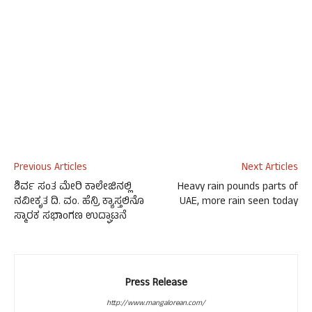
Previous Articles
Next Articles
ಶಿರ್ವ ಸಂತ ಮೇರಿ ಕಾಲೇಜಿನಲ್ಲಿ
Heavy rain pounds parts of
ನವೀಕೃತ ದಿ. ವಂ. ಹೆನ್ರಿ ಕ್ಯಾಸ್ತಲಿನೊ
UAE, more rain seen today
ಸ್ಮಾರಕ ಸಭಾಂಗಣ ಉದ್ಘಾಟನೆ
Press Release
http://www.mangalorean.com/