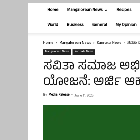
Home
Mangalorean News
Recipes
World
Business
General
My Opinion
Home
Mangalorean News
Kannada News
ಸವಿತಾ 
Mangalorean News
Kannada News
ಸವಿತಾ ಸಮಾಜ ಅಭಿವೃ
ಯೋಜನೆ: ಅರ್ಜಿ ಆಹ
By
Media Release
-
June 11, 2025