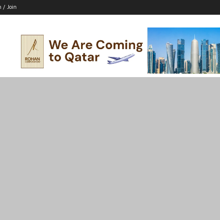
n / Join