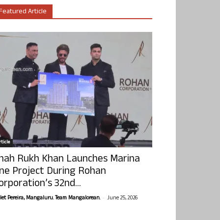
Featured Article
ticle
hah Rukh Khan Launches Marina
ne Project During Rohan
orporation’s 32nd...
-
olet Pereira, Mangaluru. Team Mangalorean.
June 25, 2026