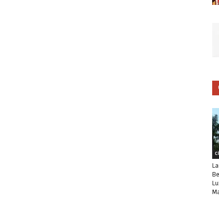
C
La
Be
Lu
Ma