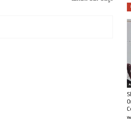
Ar
S
O
C
Vi