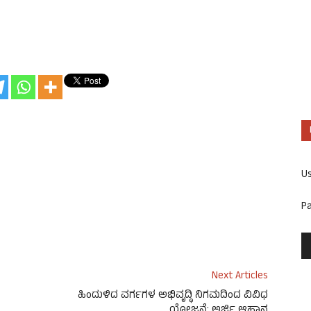
U
P
Next Articles
ಹಿಂದುಳಿದ ವರ್ಗಗಳ ಅಭಿವೃದ್ಧಿ ನಿಗಮದಿಂದ ವಿವಿಧ
ಯೋಜನೆ: ಅರ್ಜಿ ಆಹ್ವಾನ