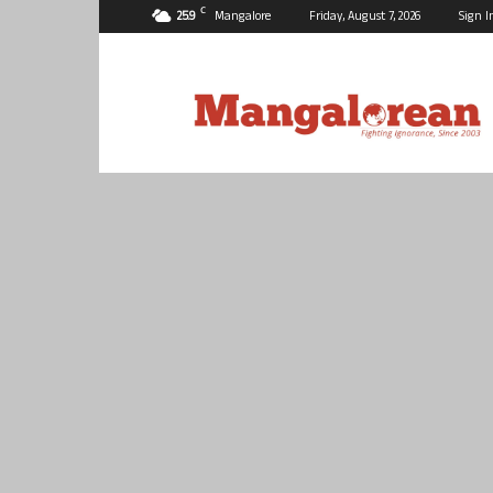
C
25.9
Mangalore
Friday, August 7, 2026
Sign I
Mangalorean.com