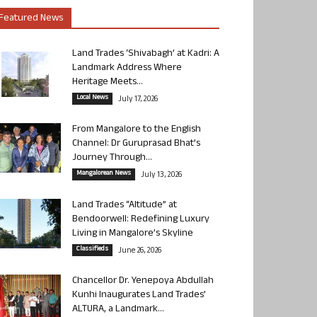
Featured News
Land Trades ‘Shivabagh’ at Kadri: A
Landmark Address Where
Heritage Meets...
Local News
July 17, 2026
From Mangalore to the English
Channel: Dr Guruprasad Bhat’s
Journey Through...
Mangalorean News
July 13, 2026
Land Trades “Altitude” at
Bendoorwell: Redefining Luxury
Living in Mangalore’s Skyline
Classifieds
June 26, 2026
Chancellor Dr. Yenepoya Abdullah
Kunhi Inaugurates Land Trades’
ALTURA, a Landmark...