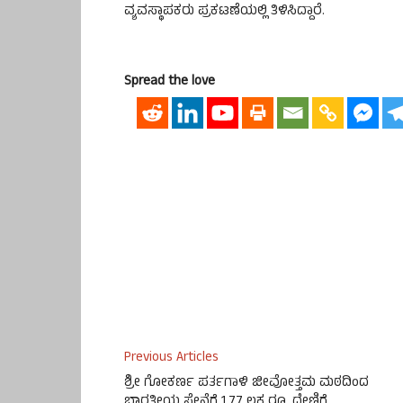
ವ್ಯವಸ್ಥಾಪಕರು ಪ್ರಕಟಣೆಯಲ್ಲಿ ತಿಳಿಸಿದ್ದಾರೆ.
Spread the love
Previous Articles
ಶ್ರೀ ಗೋಕರ್ಣ ಪರ್ತಗಾಳಿ ಜೀವೋತ್ತಮ ಮಠದಿಂದ
ಭಾರತೀಯ ಸೇನೆಗೆ 1.77 ಲಕ್ಷ ರೂ. ದೇಣಿಗೆ