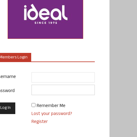
Members Login
sername
assword
Remember Me
Lost your password?
Register