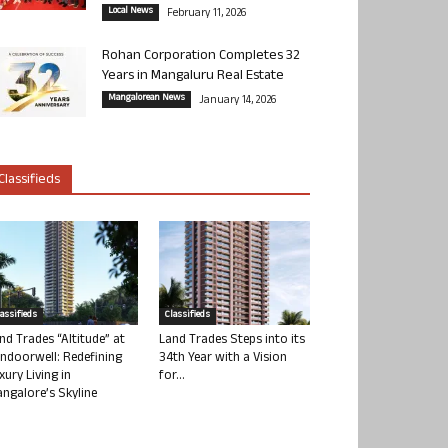
Local News
February 11, 2026
Rohan Corporation Completes 32
Years in Mangaluru Real Estate
Mangalorean News
January 14, 2026
Classifieds
lassifieds
Classifieds
nd Trades “Altitude” at
Land Trades Steps into its
ndoorwell: Redefining
34th Year with a Vision
xury Living in
for...
ngalore’s Skyline