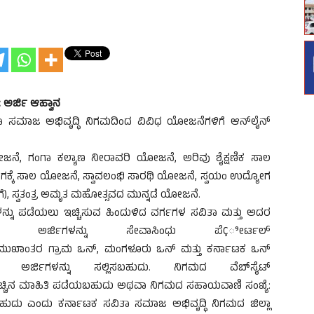
ಅರ್ಜಿ ಆಹ್ವಾನ
ಸಮಾಜ ಅಭಿವೃದ್ಧಿ ನಿಗಮದಿಂದ ವಿವಿಧ ಯೋಜನೆಗಳಿಗೆ ಆನ್‍ಲೈನ್
, ಗಂಗಾ ಕಲ್ಯಾಣ ನೀರಾವರಿ ಯೋಜನೆ, ಅರಿವು ಶೈಕ್ಷಣಿಕ ಸಾಲ
ಸಾಂಗಕ್ಕೆ ಸಾಲ ಯೋಜನೆ, ಸ್ವಾವಲಂಭಿ ಸಾರಥಿ ಯೋಜನೆ, ಸ್ವಯಂ ಉದ್ಯೋಗ
, ಸ್ವತಂತ್ರ ಅಮೃತ ಮಹೋತ್ಸವದ ಮುನ್ನಡೆ ಯೋಜನೆ.
ಳನ್ನು ಪಡೆಯಲು ಇಚ್ಚಿಸುವ ಹಿಂದುಳಿದ ವರ್ಗಗಳ ಸವಿತಾ ಮತ್ತು ಅದರ
ರು ಅರ್ಜಿಗಳನ್ನು ಸೇವಾಸಿಂಧು ಪೆÇೀರ್ಟಲ್
iಟಿ ಮುಖಾಂತರ ಗ್ರಾಮ ಒನ್, ಮಂಗಳೂರು ಒನ್ ಮತ್ತು ಕರ್ನಾಟಕ ಒನ್
ಅರ್ಜಿಗಳನ್ನು ಸಲ್ಲಿಸಬಹುದು. ನಿಗಮದ ವೆಬ್‍ಸೈಟ್
ಸಿ ಹೆಚ್ಚಿನ ಮಾಹಿತಿ ಪಡೆಯಬಹುದು ಅಥವಾ ನಿಗಮದ ಸಹಾಯವಾಣಿ ಸಂಖ್ಯೆ:
ದು ಎಂದು ಕರ್ನಾಟಕ ಸವಿತಾ ಸಮಾಜ ಅಭಿವೃದ್ಧಿ ನಿಗಮದ ಜಿಲ್ಲಾ