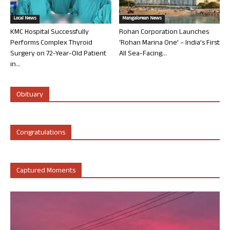
Local News
Mangalorean News
KMC Hospital Successfully
Rohan Corporation Launches
Performs Complex Thyroid
‘Rohan Marina One’ – India’s First
Surgery on 72-Year-Old Patient
All Sea-Facing...
in...
Obituary
Congratulations
Captured Moments