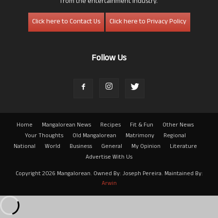
from the entertainment industry.
Click here to Contact Us
Click here to Privacy Policy
Follow Us
Home
Mangalorean News
Recipes
Fit & Fun
Other News
Your Thoughts
Old Mangalorean
Matrimony
Regional
National
World
Business
General
My Opinion
Literature
Advertise With Us
Copyright 2026 Mangalorean. Owned By: Joseph Pereira. Maintained By:
Arwin