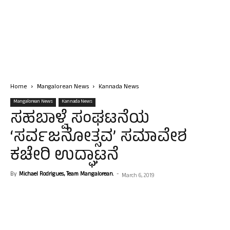
Home
Mangalorean News
Kannada News
Mangalorean News
Kannada News
ಸಹಬಾಳ್ವೆ ಸಂಘಟನೆಯ
‘ಸರ್ವಜನೋತ್ಸವ’ ಸಮಾವೇಶ
ಕಚೇರಿ ಉದ್ಘಾಟನೆ
By
Michael Rodrigues, Team Mangalorean.
-
March 6, 2019