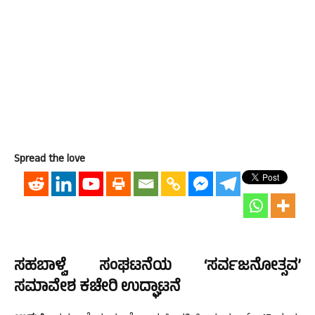
Spread the love
ಸಹಬಾಳ್ವೆ ಸಂಘಟನೆಯ ‘ಸರ್ವಜನೋತ್ಸವ’
ಸಮಾವೇಶ ಕಚೇರಿ ಉದ್ಘಾಟನೆ