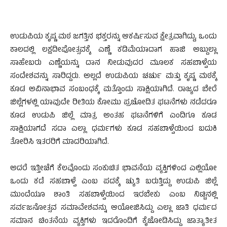
ಉಡುಪಿಯ ಕೃಷ್ಣ ಮಠ ಜಗತ್ತಿನ ಭಕ್ತರನ್ನು ಆಕರ್ಷಿಸುವ ಕ್ಷೇತ್ರವಾಗಿದ್ದು, ಒಂದು
ಕಾಲದಲ್ಲಿ ಲಕ್ಷದೀಪೋತ್ಸವಕ್ಕೆ ಎಣ್ಣೆ ಕಡಿಮೆಯಾದಾಗ ಹಾಜಿ ಅಬ್ದುಲ್ಲಾ
ಸಾಹೇಬರು ಎಣ್ಣೆಯನ್ನು ದಾನ ನೀಡುವುದರ ಮೂಲಕ ಸಹಬಾಳ್ವೆಯ
ಸಂದೇಶವನ್ನು ಸಾರಿದ್ದರು. ಅಲ್ಲದೆ ಉಡುಪಿಯ ಚರ್ಚು ಮತ್ತು ಕೃಷ್ಣ ಮಠಕ್ಕೆ
ಕೂಡ ಅವಿನಾಭಾವ ಸಂಬಂಧಕ್ಕೆ ಮತ್ತೊಂದು ಸಾಕ್ಷಿಯಾಗಿದೆ. ರಾಜ್ಯದ ಬೇರೆ
ಜಿಲ್ಲೆಗಳಲ್ಲಿ ಯಾವುದೇ ರೀತಿಯ ಕೋಮು ಪ್ರಚೋದಿತ ಘಟನೆಗಳು ನಡೆದರೂ
ಕೂಡ ಉಡುಪಿ ಜಿಲ್ಲೆ ಮಾತ್ರ ಅಂತಹ ಘಟನೆಗಳಿಗೆ ಎಂದಿಗೂ ಕೂಡ
ಸಾಕ್ಷಿಯಾಗದೆ ಸದಾ ಎಲ್ಲಾ ಧರ್ಮಗಳು ಕೂಡ ಸಹಬಾಳ್ವೆಯಿಂದ ಬದುಕಿ
ತೋರಿಸಿ ಇತರರಿಗೆ ಮಾದರಿಯಾಗಿದೆ.
ಅದರೆ ಇತ್ತೀಚೆಗೆ ಕೆಲವೊಂದು ಸಂಕುಚಿತ ಭಾವನೆಯ ವ್ಯಕ್ತಿಗಳಿಂದ ಎಲ್ಲಿಯೋ
ಒಂದು ಕಡೆ ಸಹಬಾಳ್ವೆ ಎಂಬ ಪದಕ್ಕೆ ಚ್ಯುತಿ ಬರುತ್ತಿದ್ದು ಉಡುಪಿ ಜಿಲ್ಲೆ
ಮುಂದೆಯೂ ಶಾಂತಿ ಸಹಬಾಳ್ವೆಯಿಂದ ಇರಬೇಕು ಎಂಬ ನಿಟ್ಟಿನಲ್ಲಿ
ಸರ್ವಜನೋತ್ಸವ ಸಮಾವೇಶವನ್ನು ಆಯೋಜಿಸಿದ್ದು ಎಲ್ಲಾ ಜಾತಿ ಧರ್ಮದ
ಸಮಾನ ಚಿಂತನೆಯ ವ್ಯಕ್ತಿಗಳು ಇದರೊಂದಿಗೆ ಕೈಜೋಡಿಸಿದ್ದು ಜಾತ್ಯಾತೀತ