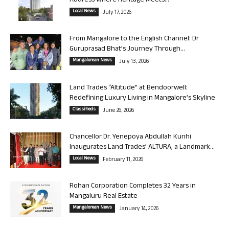
Address Where Heritage Meets...
Local News
July 17, 2026
From Mangalore to the English Channel: Dr
Guruprasad Bhat’s Journey Through...
Mangalorean News
July 13, 2026
Land Trades “Altitude” at Bendoorwell:
Redefining Luxury Living in Mangalore’s Skyline
Classifieds
June 26, 2026
Chancellor Dr. Yenepoya Abdullah Kunhi
Inaugurates Land Trades’ ALTURA, a Landmark...
Local News
February 11, 2026
Rohan Corporation Completes 32 Years in
Mangaluru Real Estate
Mangalorean News
January 14, 2026