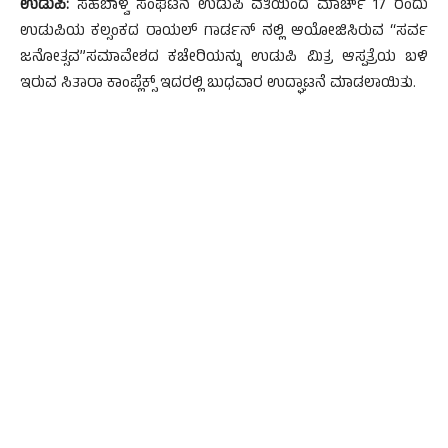
ಉಡುಪಿ:
ಸಹಬಾಳ್ವೆ ಸಂಘಟನೆ ಉಡುಪಿ ವತಿಯಿಂದ ಮಾರ್ಚ್ 17 ರಂದು
ಉಡುಪಿಯ ಕಲ್ಸಂಕದ ರಾಯಲ್ ಗಾರ್ಡನ್ ನಲ್ಲಿ ಆಯೋಜಿಸಿರುವ “ಸರ್ವ
ಜನೋತ್ಸವ”ಸಮಾವೇಶದ ಕಚೇರಿಯನ್ನು ಉಡುಪಿ ಮಿತ್ರ ಆಸ್ಪತ್ರೆಯ ಬಳಿ
ಇರುವ ಸಿತಾರಾ ಕಾಂಪ್ಲೆಕ್ಸ್ ಇದರಲ್ಲಿ ಬುಧವಾರ ಉದ್ಘಾಟನೆ ಮಾಡಲಾಯಿತು.