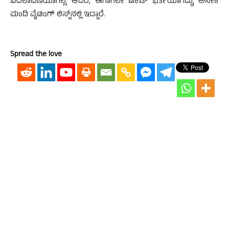
ಬದಲಾವಣೆಯಾಗಿಲ್ಲ. ಆದರೆ, ಈಗಾಗಲೇ ಟಿಕೆಟ್ ಭರ್ತಿಯಾಗಿದ್ದು, ಅನೇಕ
ಮಂದಿ ವೈಟಿಂಗ್ ಲಿಸ್ಟ್‌ನಲ್ಲಿ ಇದ್ದಾರೆ.
Spread the love