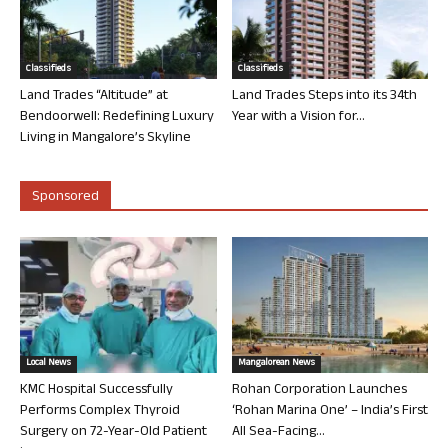
Classifieds
Classifieds
Land Trades “Altitude” at
Land Trades Steps into its 34th
Bendoorwell: Redefining Luxury
Year with a Vision for...
Living in Mangalore’s Skyline
Sponsored
Local News
Mangalorean News
KMC Hospital Successfully
Rohan Corporation Launches
Performs Complex Thyroid
‘Rohan Marina One’ – India’s First
Surgery on 72-Year-Old Patient
All Sea-Facing...