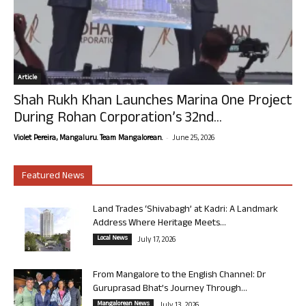
Article
Shah Rukh Khan Launches Marina One Project
During Rohan Corporation’s 32nd...
-
Violet Pereira, Mangaluru. Team Mangalorean.
June 25, 2026
Featured News
Land Trades ‘Shivabagh’ at Kadri: A Landmark
Address Where Heritage Meets...
Local News
July 17, 2026
From Mangalore to the English Channel: Dr
Guruprasad Bhat’s Journey Through...
Mangalorean News