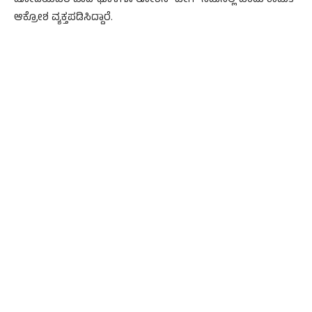
ಮೋದಿಯವರ ಪಾದ ಧೂಳಿಗೂ ರೋಶನ್ ಬೇಗ್ ಸಮನಲ್ಲ ಎಂದು ಕಾಮತ್
ಆಕ್ರೋಶ ವ್ಯಕ್ತಪಡಿಸಿದ್ದಾರೆ.