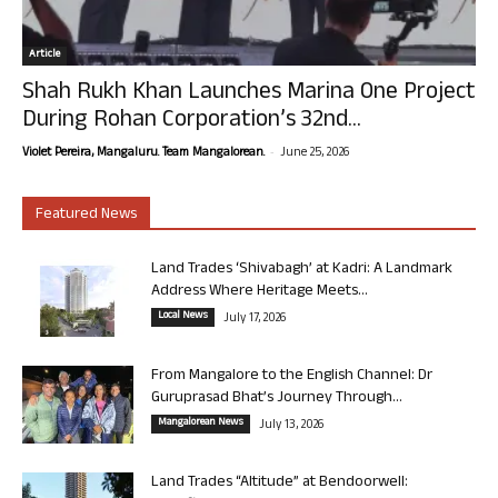
Article
Shah Rukh Khan Launches Marina One Project
During Rohan Corporation’s 32nd...
-
Violet Pereira, Mangaluru. Team Mangalorean.
June 25, 2026
Featured News
Land Trades ‘Shivabagh’ at Kadri: A Landmark
Address Where Heritage Meets...
Local News
July 17, 2026
From Mangalore to the English Channel: Dr
Guruprasad Bhat’s Journey Through...
Mangalorean News
July 13, 2026
Land Trades “Altitude” at Bendoorwell: