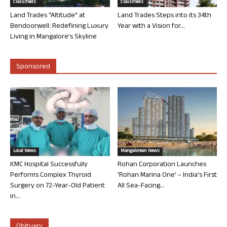
Classifieds
Classifieds
Land Trades “Altitude” at
Land Trades Steps into its 34th
Bendoorwell: Redefining Luxury
Year with a Vision for...
Living in Mangalore’s Skyline
Sponsored
Local News
Mangalorean News
KMC Hospital Successfully
Rohan Corporation Launches
Performs Complex Thyroid
‘Rohan Marina One’ – India’s First
Surgery on 72-Year-Old Patient
All Sea-Facing...
in...
Obituary