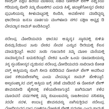
ಕಾಂಗ್ರೆಸ್ ಪಕ್ಷದ ಹಿರಿಯ ಮುಖಂಡ, ಸಚಿವ ರೋಶನ್ ಬೇಗ್ ಸಭ್ಯತೆಯ
ಗಡಿಯನ್ನು ಮೀರಿ ತಮ್ಮ ಬೆಂಬಲಿಗರ ಎದುರು ಸಿಳ್ಳೆ, ಚಪ್ಪಾಳೆಗೋಸ್ಕರ ದೇಶದ
ಪ್ರಧಾನಿಯನ್ನು ಕೀಳುಮಟ್ಟದಲ್ಲಿ ನಿಂದಿಸಿ, ಅವಹೇಳನ ಮಾಡಿದ್ದನ್ನು
ಭಾರತೀಯ ಜನತಾ ಪಾರ್ಟಿಯ ಮಂಗಳೂರು ನಗರ ದಕ್ಷಿಣ ಅಧ್ಯಕ್ಷ ಡಿ
ವೇದವ್ಯಾಸ ಕಾಮತ್ ಖಂಡಿಸಿದ್ದಾರೆ.
ನರೇಂದ್ರ ಮೋದಿಯವರು ಭಾರತದ ಅತ್ಯುನ್ನತ ಸ್ಥಾನದಲ್ಲಿ ಕುಳಿತು
ವಿನಮ್ರತೆಯಿಂದ ತಾನು ದೇಶದ ಸೇವಕ ಎನ್ನುವ ರೀತಿಯಲ್ಲಿ ಕೆಲಸ
ಮಾಡುತ್ತಿದ್ದಾರೆ. ಅವರ ತಾಯಿ ಗುಜರಾತಿನ ತಮ್ಮ ಮೂಲ ಮನೆಯಲ್ಲಿ
ಸಾಮಾನ್ಯರಂತೆ ಬದುಕುತಿದ್ದಾರೆ. ದೇಶದ ಒಂದೇ ಒಂದು ರೂಪಾಯಿಯನ್ನು
ತನ್ನ ಸ್ವಂತಕೋಸ್ಕರ ವ್ಯಯಿಸದ ನರೇಂದ್ರ ಮೋದಿಯವರು ಸಾವಿರಾರು ಕೋಟಿ
ವಕ್ಫ್ ಆಸ್ತಿಯನ್ನು ನುಂಗಿ ನೀರು ಕುಡಿದಿರುವ ರೋಶನ್ ಬೇಗ್ ಅವರಿಂದ
ಪಾಠ ಕಲಿಯಬೇಕಾಗಿಲ್ಲ ಎಂದು ವೇದವ್ಯಾಸ ಕಾಮತ್ ಹೇಳಿದ್ದಾರೆ.
ಅಲ್ಪಸಂಖ್ಯಾತರ ವಕ್ಫ್ ಆಸ್ತಿಯ ಬಗ್ಗೆ ತನಿಖೆ ಮಾಡಿದರೆ ಈ ರೋಶನ್ ಬೇಗ್
ಜೀವನವೀಡಿ ಜೈಲಿನಲ್ಲಿ ಕಳೆಯಬೇಕಾಗುತ್ತದೆ. ಹಾಗಿರುವಾಗ ಕಳೆದ
ಮೂರುವರೆ ವರ್ಷಗಳಲ್ಲಿ ತಮ್ಮ ಕುಟುಂಬವನ್ನು ರಾಜಕೀಯದ ಸನಿಹಕ್ಕೂ
ತರದೇ ಸರಳ, ಉದಾತ್ತ ಜೀವನವನ್ನು ಸಾಗಿಸುತ್ತಿರುವ ನರೇಂದ್ರ