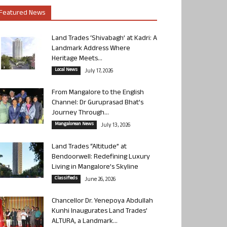
Featured News
Land Trades ‘Shivabagh’ at Kadri: A
Landmark Address Where
Heritage Meets...
Local News
July 17, 2026
From Mangalore to the English
Channel: Dr Guruprasad Bhat’s
Journey Through...
Mangalorean News
July 13, 2026
Land Trades “Altitude” at
Bendoorwell: Redefining Luxury
Living in Mangalore’s Skyline
Classifieds
June 26, 2026
Chancellor Dr. Yenepoya Abdullah
Kunhi Inaugurates Land Trades’
ALTURA, a Landmark...