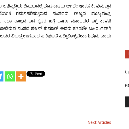
ರು ಅಭಿವೃದ್ಧಿಯ ವಿಷಯದಲ್ಲಿ ಮಾತನಾಡಲು ಆಗದೇ ಇಂತಹ ಕೀಳುಮಟ್ಟದ
ಡೆಯುತ ಗಮನಹರಿಸುತ್ತಿರುವ ಸಂಸದರು ರಾಜ್ಯದ ಮುಖ್ಯಮಂತ್ರಿ
 ಸದಾ ರಾಜ್ಯದ ಬಡ ರೈತರ ಬಗ್ಗೆ ಹಾಗೂ ನೊಂದವರ ಬಗ್ಗೆ ಕಾಳಜಿ
ಕೆ ನೀಡಿರುವ ಸಂಸದ ನಳಿನ್ ಕುಮಾರ್ ಅವರು ಕೂಡಲೇ ಬಹಿರಂಗವಾಗಿ
ಿ ಅವರ ವಿರುದ್ದ ಉಗ್ರವಾದ ಪ್ರತಿಭಟನೆ ಹಮ್ಮಿಕೊಳ್ಳಬೇಕಾಗುವುದು ಎಂದು
U
P
Next Articles