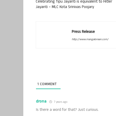
Celebrating Tipu Jayanti is equivalent to Hitler
Jayanti – MLC Kota Srinivas Poojary
Press Release
http://www.mangalorean.com/
1
COMMENT
drona
7 years ago
Is there a word for that? Just curious.