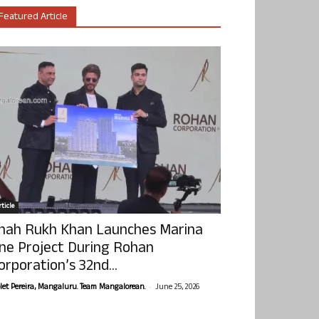
Featured Article
ticle
hah Rukh Khan Launches Marina
ne Project During Rohan
orporation’s 32nd...
-
olet Pereira, Mangaluru. Team Mangalorean.
June 25, 2026