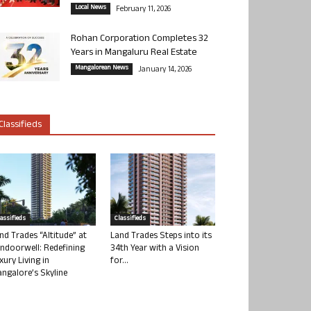
Local News
February 11, 2026
Rohan Corporation Completes 32
Years in Mangaluru Real Estate
Mangalorean News
January 14, 2026
Classifieds
lassifieds
Classifieds
nd Trades “Altitude” at
Land Trades Steps into its
ndoorwell: Redefining
34th Year with a Vision
xury Living in
for...
ngalore’s Skyline