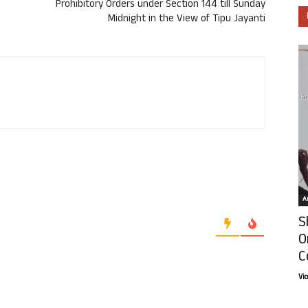
Prohibitory Orders under Section 144 till Sunday
Midnight in the View of Tipu Jayanti
Ar
S
O
C
Vi