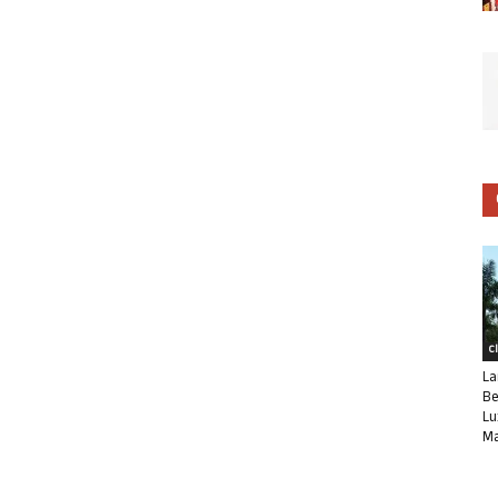
C
La
Be
Lu
Ma