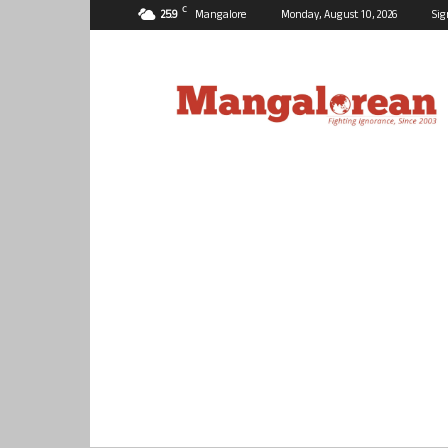
C
25.9
Mangalore
Monday, August 10, 2026
Sig
Mangalorean.com