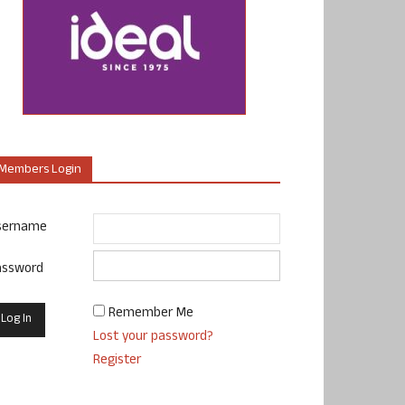
Members Login
sername
assword
Remember Me
Lost your password?
Register