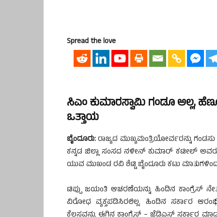
Spread the love
ಸಿಎಂ ಕುಮಾರಸ್ವಾಮಿ ಗಂಡೂ ಅಲ್ಲ, ಹೆಣ್ಣೂ 
ಒತ್ತಾಯ
ಬೈಂದೂರು:
ರಾಜ್ಯದ ಮುಖ್ಯಮಂತ್ರಿಯೋರ್ವರನ್ನು ಗಂಡಸು ಅ
ಕನ್ನಡ ಜಿಲ್ಲಾ ಸಂಸದ ನಳೀನ್ ಕುಮಾರ್ ಕಟೀಲ್ ಅವರು ತಮ
ಯುವ ಮುಖಂಡ ರವಿ ಶೆಟ್ಟಿ ಬೈಂದೂರು ಕಟು ಮಾತುಗಳಿಂದ ಖ
ಟಿಪ್ಪು ಜಯಂತಿ ಆಚರಣೆಯನ್ನು ಹಿಂದಿನ ಕಾಂಗ್ರೆಸ್ ನೇತ
ವಿರೋಧ ವ್ಯಕ್ತಪಡಿಸಿರಲಿಲ್ಲ. ಹಿಂದಿನ ಸರ್ಕಾರ ಆ
ಕೆಲಸವನ್ನು ಈಗಿನ ಕಾಂಗ್ರೆಸ್ – ಜೆಡಿಎಸ್ ಸರ್ಕಾರ ಮಾಡ