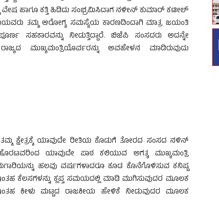
 ವೇಷ ಹಾಗೂ ಕತ್ತಿ ಹಿಡಿದು ಸಂಭ್ರಮಿಸಿದಾಗ ನಳೀನ್ ಕುಮಾರ್ ಕಟೀಲ್
್ವಾಮಿಯವರು ತಮ್ಮ ಆರೋಗ್ಯ ಸಮಸ್ಯೆಯ ಕಾರಣದಿಂದಾಗಿ ಮಾತ್ರ ಜಯಂತಿ
ಂಪೂರ್ಣ ಸಹಕಾರವನ್ನು ನೀಡುತ್ತಿದ್ದಾರೆ. ಬಿಜೆಪಿ ಸಂಸದರು ಅದನ್ನೇ
ರಾಜ್ಯದ ಮುಖ್ಯಮಂತ್ರಿಯೊರ್ವರನ್ನು ಅವಹೇಳನ ಮಾಡಿರುವುದು
 ತಮ್ಮ ಕ್ಷೇತ್ರಕ್ಕೆ ಯಾವುದೇ ರೀತಿಯ ಕೊಡುಗೆ ತೋರದ ಸಂಸದ ನಳಿನ್
ಮಾಡಹೊರಟವರಿಂದ ಯಾವುದೇ ಪಾಠ ಕಲಿಯುವ ಅಗತ್ಯ ಮುಖ್ಯಮಂತ್ರಿ
ಿಯ ಕಾಮಗಾರಿಯನ್ನು ಹಲವು ವರ್ಷಗಳಾದರೂ ಕೂಡ ಕೊನೆಗೊಳಿಸುವ ಕನಿಷ್ಟ
ಇಂತಹ ಕೆಲಸಗಳನ್ನು ಕ್ಲಪ್ತ ಸಮಯದಲ್ಲಿ ಮಾಡಿ ಮುಗಿಸುವುದರ ಮೂಲಕ
ೊರತು ಇಂತಹ ಕೀಳು ಮಟ್ಟದ ರಾಜಕೀಯ ಹೇಳಿಕೆ ನೀಡುವುದರ ಮೂಲಕ