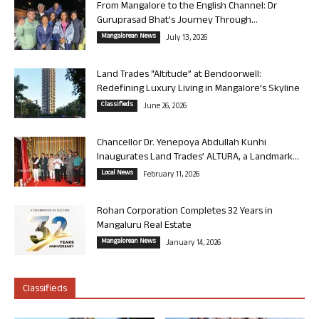
From Mangalore to the English Channel: Dr
Guruprasad Bhat’s Journey Through...
Mangalorean News
July 13, 2026
Land Trades “Altitude” at Bendoorwell:
Redefining Luxury Living in Mangalore’s Skyline
Classifieds
June 26, 2026
Chancellor Dr. Yenepoya Abdullah Kunhi
Inaugurates Land Trades’ ALTURA, a Landmark...
Local News
February 11, 2026
Rohan Corporation Completes 32 Years in
Mangaluru Real Estate
Mangalorean News
January 14, 2026
Classifieds