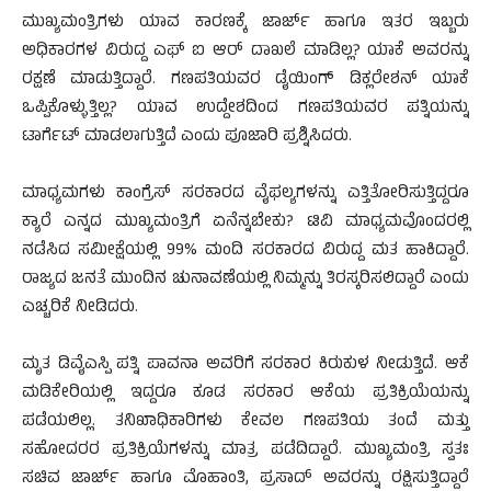
ಮುಖ್ಯಮಂತ್ರಿಗಳು ಯಾವ ಕಾರಣಕ್ಕೆ ಜಾರ್ಜ್ ಹಾಗೂ ಇತರ ಇಬ್ಬರು
ಅಧಿಕಾರಗಳ ವಿರುದ್ದ ಎಫ್ ಐ ಆರ್ ದಾಖಲೆ ಮಾಡಿಲ್ಲ? ಯಾಕೆ ಅವರನ್ನು
ರಕ್ಷಣೆ ಮಾಡುತ್ತಿದ್ದಾರೆ. ಗಣಪತಿಯವರ ಡೈಯಿಂಗ್ ಡಿಕ್ಲರೇಶನ್ ಯಾಕೆ
ಒಪ್ಪಿಕೊಳ್ಳುತ್ತಿಲ್ಲ? ಯಾವ ಉದ್ದೇಶದಿಂದ ಗಣಪತಿಯವರ ಪತ್ನಿಯನ್ನು
ಟಾರ್ಗೆಟ್ ಮಾಡಲಾಗುತ್ತಿದೆ ಎಂದು ಪೂಜಾರಿ ಪ್ರಶ್ನಿಸಿದರು.
ಮಾಧ್ಯಮಗಳು ಕಾಂಗ್ರೆಸ್ ಸರಕಾರದ ವೈಫಲ್ಯಗಳನ್ನು ಎತ್ತಿತೋರಿಸುತ್ತಿದ್ದರೂ
ಕ್ಯಾರೆ ಎನ್ನದ ಮುಖ್ಯಮಂತ್ರಿಗೆ ಏನೆನ್ನಬೇಕು? ಟಿವಿ ಮಾಧ್ಯಮವೊಂದರಲ್ಲಿ
ನಡೆಸಿದ ಸಮೀಕ್ಷೆಯಲ್ಲಿ 99% ಮಂದಿ ಸರಕಾರದ ವಿರುದ್ದ ಮತ ಹಾಕಿದ್ದಾರೆ.
ರಾಜ್ಯದ ಜನತೆ ಮುಂದಿನ ಚುನಾವಣೆಯಲ್ಲಿ ನಿಮ್ಮನ್ನು ತಿರಸ್ಕರಿಸಲಿದ್ದಾರೆ ಎಂದು
ಎಚ್ಚರಿಕೆ ನೀಡಿದರು.
ಮೃತ ಡಿವೈಎಸ್ಪಿ ಪತ್ನಿ ಪಾವನಾ ಅವರಿಗೆ ಸರಕಾರ ಕಿರುಕುಳ ನೀಡುತ್ತಿದೆ. ಆಕೆ
ಮಡಿಕೇರಿಯಲ್ಲಿ ಇದ್ದರೂ ಕೂಡ ಸರಕಾರ ಆಕೆಯ ಪ್ರತಿಕ್ರಿಯೆಯನ್ನು
ಪಡೆಯಲಿಲ್ಲ. ತನಿಖಾಧಿಕಾರಿಗಳು ಕೇವಲ ಗಣಪತಿಯ ತಂದೆ ಮತ್ತು
ಸಹೋದರರ ಪ್ರತಿಕ್ರಿಯೆಗಳನ್ನು ಮಾತ್ರ ಪಡೆದಿದ್ದಾರೆ. ಮುಖ್ಯಮಂತ್ರಿ ಸ್ವತಃ
ಸಚಿವ ಜಾರ್ಜ್ ಹಾಗೂ ಮೊಹಾಂತಿ, ಪ್ರಸಾದ್ ಅವರನ್ನು ರಕ್ಷಿಸುತ್ತಿದ್ದಾರೆ