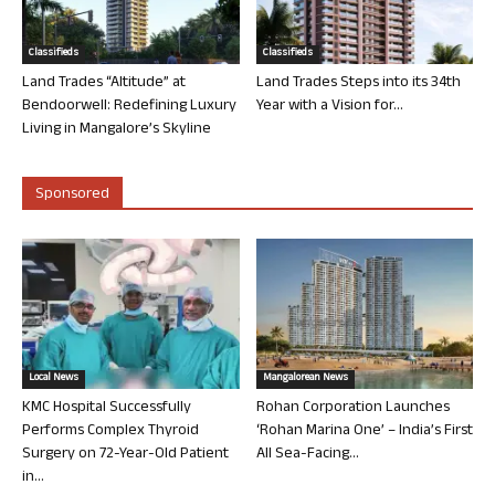
Classifieds
Classifieds
Land Trades “Altitude” at
Land Trades Steps into its 34th
Bendoorwell: Redefining Luxury
Year with a Vision for...
Living in Mangalore’s Skyline
Sponsored
Local News
Mangalorean News
KMC Hospital Successfully
Rohan Corporation Launches
Performs Complex Thyroid
‘Rohan Marina One’ – India’s First
Surgery on 72-Year-Old Patient
All Sea-Facing...
in...