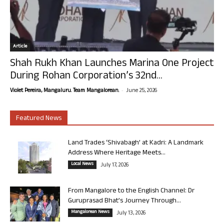
Article
Shah Rukh Khan Launches Marina One Project
During Rohan Corporation’s 32nd...
-
Violet Pereira, Mangaluru. Team Mangalorean.
June 25, 2026
Featured News
Land Trades ‘Shivabagh’ at Kadri: A Landmark
Address Where Heritage Meets...
Local News
July 17, 2026
From Mangalore to the English Channel: Dr
Guruprasad Bhat’s Journey Through...
Mangalorean News
July 13, 2026