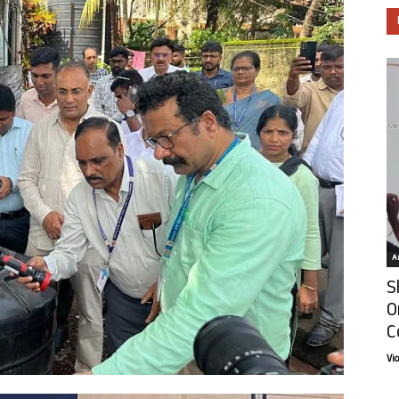
Ar
S
O
C
Vi