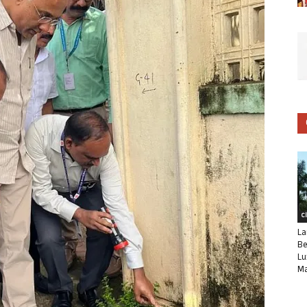
C
La
Be
Lu
Ma