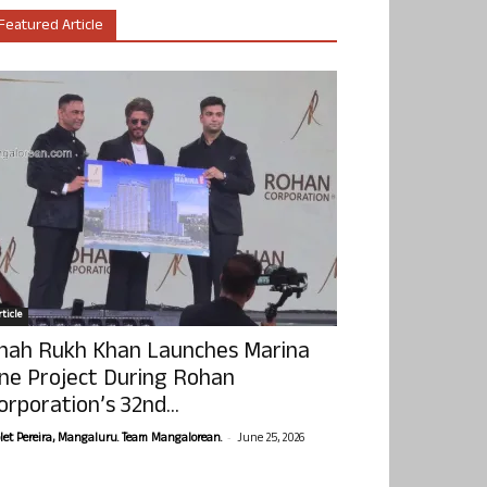
Featured Article
ticle
hah Rukh Khan Launches Marina
ne Project During Rohan
orporation’s 32nd...
-
olet Pereira, Mangaluru. Team Mangalorean.
June 25, 2026