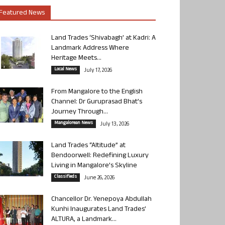
Featured News
Land Trades ‘Shivabagh’ at Kadri: A
Landmark Address Where
Heritage Meets...
Local News
July 17, 2026
From Mangalore to the English
Channel: Dr Guruprasad Bhat’s
Journey Through...
Mangalorean News
July 13, 2026
Land Trades “Altitude” at
Bendoorwell: Redefining Luxury
Living in Mangalore’s Skyline
Classifieds
June 26, 2026
Chancellor Dr. Yenepoya Abdullah
Kunhi Inaugurates Land Trades’
ALTURA, a Landmark...