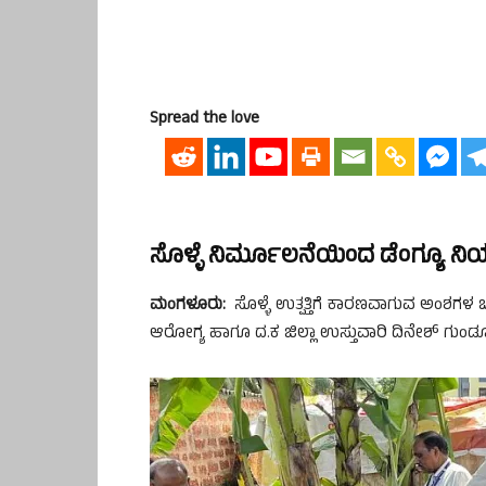
Spread the love
ಸೊಳ್ಳೆ ನಿರ್ಮೂಲನೆಯಿಂದ ಡೆಂಗ್ಯೂ ನಿ
ಮಂಗಳೂರು:
ಸೊಳ್ಳೆ ಉತ್ಪತ್ತಿಗೆ ಕಾರಣವಾಗುವ ಅಂಶಗಳ ಬಗ
ಆರೋಗ್ಯ ಹಾಗೂ ದ.ಕ ಜಿಲ್ಲಾ ಉಸ್ತುವಾರಿ ದಿನೇಶ್ ಗುಂಡೂರಾ