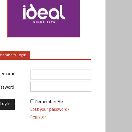
Members Login
sername
assword
Remember Me
Lost your password?
Register