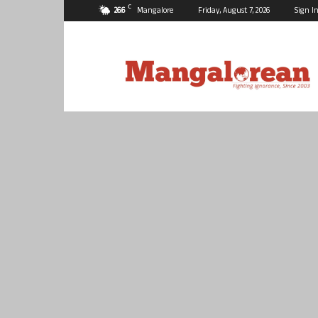
C
26.6
Mangalore
Friday, August 7, 2026
Sign In
Mangalorean.com