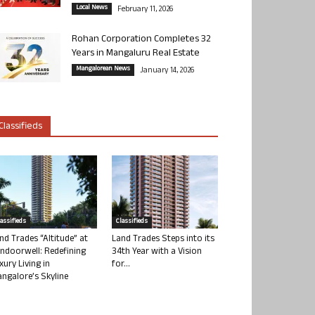
Local News
February 11, 2026
Rohan Corporation Completes 32
Years in Mangaluru Real Estate
Mangalorean News
January 14, 2026
Classifieds
lassifieds
Classifieds
nd Trades “Altitude” at
Land Trades Steps into its
ndoorwell: Redefining
34th Year with a Vision
xury Living in
for...
ngalore’s Skyline