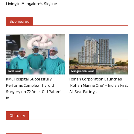
Living in Mangalore’s Skyline
Sponsored
Local News
Mangalorean News
KMC Hospital Successfully
Rohan Corporation Launches
Performs Complex Thyroid
‘Rohan Marina One’ – India’s First
Surgery on 72-Year-Old Patient
All Sea-Facing...
in...
Obituary