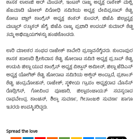
ಶಾಸಕ ಲಾಲಾಜಿ ಆರ್ ಮೆಂಡನ್, ಇಂಟಕ್ ರಾಜ್ಯ ಅಧ್ಯಕ್ಷ ರಾಕೇಶ್ ಮಲ್ಲಿ,
ಹೆಜಮಾಡಿ ಟೋಲ್ ವಿರೋಧಿ ಸಮಿತಿಯ ಅಧ್ಯಕ್ಷ ದೇವಿಪ್ರಸಾದ್ ಶೆಟ್ಟಿ,
ಕೋಟ ಬ್ಲಾಕ್ ಕಾಂಗ್ರೆಸ್ ಅಧ್ಯಕ್ಷ ಶಂಕರ್ ಕುಂದರ್, ಬಿಜೆಪಿ ಜಿಲ್ಲಾಧ್ಯಕ್ಷ
ಮಟ್ಟಾರ್ ರತ್ನಾಕರ್ ಹೆಗ್ಡೆ, ಬಿಜೆಪಿ ರಾಜ್ಯ ಪ್ರಭಾರಿ ಉದಯ್ ಕುಮಾರ್ ಶೆಟ್ಟಿ
ತಮ್ಮ ಅಭಿಪ್ರಾಯಗಳನ್ನು ಹಂಚಿಕೊಂಡರು.
ಲಾರಿ ಮಾಲಕರ ಸಂಘದ ರಾಜೇಶ್ ಕಾವೇರಿ ಪ್ರಸ್ತಾವನೆಗೈದರು. ಕುಂದಾಪುರ
ಶಾಸಕ ಹಾಲಾಡಿ ಶ್ರೀನಿವಾಸ ಶೆಟ್ಟಿ, ಹೋರಾಟ ಸಮಿತಿ ಅಧ್ಯಕ್ಷ ಪ್ರತಾಪ್ ಶೆಟ್ಟಿ,
ಉಡುಪಿ ಜಿಲ್ಲಾ ಯುವ ಕಾಂಗ್ರೆಸ್ ಅಧ್ಯಕ್ಷ ವಿಶ್ವಾಸ್ ಅಮೀನ್, ಜಿಲ್ಲಾ ಜೆಡಿಎಸ್
ಅಧ್ಯಕ್ಷ ಯೋಗಿಶ್ ಶೆಟ್ಟಿ, ಹೋರಾಟ ಸಮಿತಿಯ ಆಲ್ವಿನ್ ಅಂದ್ರಾದೆ, ಪ್ರಶಾಂತ್
ಶೆಟ್ಟಿ, ಚಂದ್ರಮೋಹನ್, ರಾಜೇಶ್, ಸ್ಥಳೀಯ ಗ್ರಾಪಂ ಅಧ್ಯಕ್ಷರಾದ ಮೊಸೆಸ್
ರೊಡ್ರಿಗಸ್, ಗೋವಿಂದ ಪೂಜಾರಿ, ಜಿಲ್ಲಾಪಂಚಾಯತ್ ಸದಸ್ಯರಾದ
ರಾಘವೇಂದ್ರ ಕಾಂಚನ್, ಶಿಲ್ಪಾ ಸುವರ್ಣ, ಗೀತಾಂಜಲಿ ಸುವರ್ಣ ಹಾಗೂ
ಇತರರು ಉಪಸ್ಥಿತರಿದ್ದರು.
Spread the love