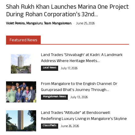
Shah Rukh Khan Launches Marina One Project
During Rohan Corporation’s 32nd...
-
Violet Pereira, Mangaluru. Team Mangalorean.
June 25, 2026
Featured News
Land Trades ‘Shivabagh’ at Kadri: A Landmark
Address Where Heritage Meets...
Local News
July 17, 2026
From Mangalore to the English Channel: Dr
Guruprasad Bhat’s Journey Through...
Mangalorean News
July 13, 2026
Land Trades “Altitude” at Bendoorwell:
Redefining Luxury Living in Mangalore’s Skyline
Classifieds
June 26, 2026