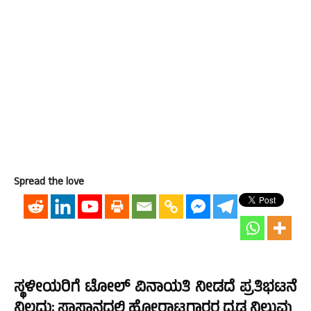
Spread the love
ಸ್ಥಳೀಯರಿಗೆ ಟೋಲ್ ವಿನಾಯತಿ ನೀಡದೆ ಪ್ರತಿಭಟನೆ
ನಿಲ್ಲದು; ಸಾಸ್ತಾನದಲ್ಲಿ ಹೋರಾಟಗಾರರ ಧೃಡ ನಿಲುವು