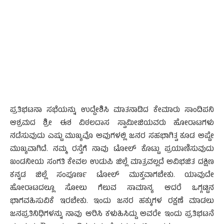
ಪ್ರತಿಭಟನಾ ಸಭೆಯನ್ನು ಉದ್ದೇಶಿಸಿ ಮಾತನಾಡಿದ ಕೇಮಾರು ಸಾಂದಿಪನಿ
ಆಶ್ರಮದ ಶ್ರೀ ಈಶ ವಿಠಲದಾಸ ಸ್ವಾಮೀಜಿಯವರು ಹೋರಾಟಗಳು
ನಡೆಸುವುದು ಎಷ್ಟು ಮುಖ್ಯವೊ ಅವುಗಳಲ್ಲಿ ಜನರ ಸಹಭಾಗಿತ್ವ ಕೂಡ ಅಷ್ಟೇ
ಮುಖ್ಯವಾಗಿದೆ. ನಮ್ಮ ರಸ್ತೆಗೆ ನಾವು ಟೋಲ್ ಕೊಟ್ಟು ಪ್ರಯಾಣಿಸುವುದು
ಖಂಡನೀಯ ಸಂಗತಿ ಕೇವಲ ಉಡುಪಿ ಜಿಲ್ಲೆ ಮಾತ್ರವಲ್ಲದೆ ಅವಿಭಜಿತ ದಕ್ಷಿಣ
ಕನ್ನಡ ಜಿಲ್ಲೆ ಸಂಪೂರ್ಣ ಟೋಲ್ ಮುಕ್ತವಾಗಬೇಕು. ಯಾವುದೇ
ಹೋರಾಟದಲ್ಲೂ ಸೋಲು ಗೆಲುವ ಸಾಮಾನ್ಯ ಆದರೆ ಒಗ್ಗಟ್ಟಿನ
ಭಾಗವಹಿಸುವಿಕೆ ಇರಬೇಕು. ಇಂದು ಜನರ ಹಕ್ಕುಗಳ ರಕ್ಷಣೆ ಮಾಡಲು
ಜನಪ್ರತಿನಿಧಿಗಳನ್ನು ನಾವು ಆರಿಸಿ ಕಳುಹಿಸಿದ್ದು ಅವರೇ ಇಂದು ಪ್ರತಿಭಟನೆ