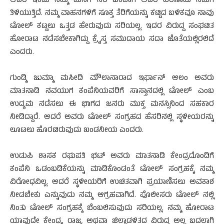
ಆದರೆ ಇಂದು ನಮ್ಮ ಮನೆಗೆ ನೆರೆ ಬಂದಾಗ ಅದರ ಪರಿಣಾಮ ನಮಗೆ
ತಿಳಿಯುತ್ತಿದೆ. ನಮ್ಮ ವಾಹನಗಳಿಗೆ ಸೂಕ್ತ ತೆರಿಗೆಯನ್ನು ಕಟ್ಟಿದ ಬಳಿಕವೂ ನಾವು
ಟೋಲ್ ಕಟ್ಟಲು ಒತ್ತಡ ಹೇರುವುದು ಸರಿಯಲ್ಲ. ಇದರ ವಿರುದ್ದ ಸಂಘಟಿತ
ಹೋರಾಟ ನಡೆಸಬೇಕಾಗಿದ್ದು ಕ್ರೈಸ್ತ ಸಮುದಾಯ ಸದಾ ಜೊತೆಯಲ್ಲಿರಲಿದೆ
ಎಂದರು.
ಗುಂಡ್ಮಿ ಜುಮ್ಮಾ ಮಸೀದಿ ಮೌಲಾನಾರಾದ ಇರ್ಫಾನ್ ಆಲಂ ಅವರು
ಮಾತನಾಡಿ ನವಯುಗ ಕಂಪೆನಿಯವರಿಗೆ ಸಾಸ್ತಾನದಲ್ಲಿ ಟೋಲ್ ಎಂಬ
ಉದ್ಯಮ ನಡೆಸಲು ಈ ಭಾಗದ ಜನರು ಮುಕ್ತ ಮನಸ್ಸಿನಿಂದ ಸಹಕಾರ
ನೀಡಿದ್ದಾರೆ. ಆದರೆ ಅವರು ಟೋಲ್ ಸಂಗ್ರಹದ ಹೆಸರಿನಲ್ಲಿ ಸ್ಥಳೀಯರನ್ನು
ಲೂಟಲು ಹೊರಟಿರುವುದು ಖಂಡನೀಯ ಎಂದರು.
ಉಡುಪಿ ಶಾಸಕ ರಘುಪತಿ ಭಟ್ ಅವರು ಮಾತನಾಡಿ ಕೇಂದ್ರದೊಂದಿಗೆ
ಕಂಪೆನಿ ಒಡಂಬಡಿಕೆಯನ್ನು ಮಾಡಿಕೊಂಡಂತೆ ಟೋಲ್ ಸಂಗ್ರಹಕ್ಕೆ ನಮ್ಮ
ವಿರೋಧವಿಲ್ಲ. ಆದರೆ ಸ್ಥಳೀಯರಿಗೆ ಉಚಿತವಾಗಿ ಪ್ರಯಾಣಿಸಲು ಅವಕಾಶ
ನೀಡಬೇಕು ಎನ್ನುವುದು ನಮ್ಮ ಆಗ್ರಹವಾಗಿದೆ. ಪೊಲೀಸರು ಟೋಲ್ ನಲ್ಲಿ
ನಿಂತು ಟೋಲ್ ಸಂಗ್ರಹಕ್ಕೆ ಬೆಂಬಲಿಸುವುದು ಸರಿಯಲ್ಲ. ನಮ್ಮ ಹೋರಾಟ
ಯಾವುದೇ ಕೇಂದ್ರ, ರಾಜ್ಯ ಅಥವಾ ಜಿಲ್ಲಾಡಳಿತದ ವಿರುದ್ದ ಅಲ್ಲ ಬದಲಾಗಿ