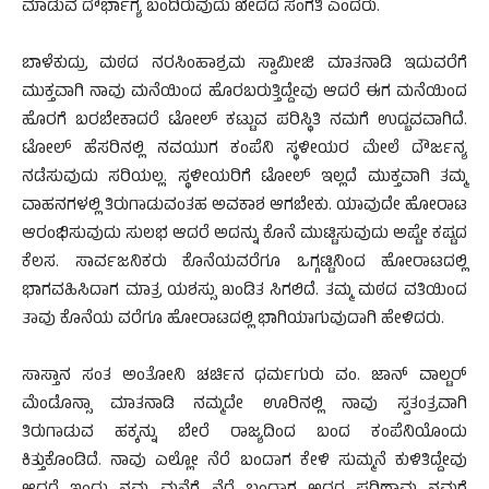
ಮಾಡುವ ದೌರ್ಭಾಗ್ಯ ಬಂದಿರುವುದು ಖೇದದ ಸಂಗತಿ ಎಂದರು.
ಬಾಳೆಕುದ್ರು ಮಠದ ನರಸಿಂಹಾಶ್ರಮ ಸ್ವಾಮೀಜಿ ಮಾತನಾಡಿ ಇದುವರೆಗೆ
ಮುಕ್ತವಾಗಿ ನಾವು ಮನೆಯಿಂದ ಹೊರಬರುತ್ತಿದ್ದೇವು ಆದರೆ ಈಗ ಮನೆಯಿಂದ
ಹೊರಗೆ ಬರಬೇಕಾದರೆ ಟೋಲ್ ಕಟ್ಟುವ ಪರಿಸ್ಥಿತಿ ನಮಗೆ ಉದ್ಬವವಾಗಿದೆ.
ಟೋಲ್ ಹೆಸರಿನಲ್ಲಿ ನವಯುಗ ಕಂಪೆನಿ ಸ್ಥಳೀಯರ ಮೇಲೆ ದೌರ್ಜನ್ಯ
ನಡೆಸುವುದು ಸರಿಯಲ್ಲ. ಸ್ಥಳೀಯರಿಗೆ ಟೋಲ್ ಇಲ್ಲದೆ ಮುಕ್ತವಾಗಿ ತಮ್ಮ
ವಾಹನಗಳಲ್ಲಿ ತಿರುಗಾಡುವಂತಹ ಅವಕಾಶ ಆಗಬೇಕು. ಯಾವುದೇ ಹೋರಾಟ
ಆರಂಭಿಸುವುದು ಸುಲಭ ಆದರೆ ಅದನ್ನು ಕೊನೆ ಮುಟ್ಟಿಸುವುದು ಅಷ್ಟೇ ಕಷ್ಟದ
ಕೆಲಸ. ಸಾರ್ವಜನಿಕರು ಕೊನೆಯವರೆಗೂ ಒಗ್ಗಟ್ಟಿನಿಂದ ಹೋರಾಟದಲ್ಲಿ
ಭಾಗವಹಿಸಿದಾಗ ಮಾತ್ರ ಯಶಸ್ಸು ಖಂಡಿತ ಸಿಗಲಿದೆ. ತಮ್ಮ ಮಠದ ವತಿಯಿಂದ
ತಾವು ಕೊನೆಯ ವರೆಗೂ ಹೋರಾಟದಲ್ಲಿ ಭಾಗಿಯಾಗುವುದಾಗಿ ಹೇಳಿದರು.
ಸಾಸ್ತಾನ ಸಂತ ಅಂತೋನಿ ಚರ್ಚಿನ ಧರ್ಮಗುರು ವಂ. ಜಾನ್ ವಾಲ್ಟರ್
ಮೆಂಡೊನ್ಸಾ ಮಾತನಾಡಿ ನಮ್ಮದೇ ಊರಿನಲ್ಲಿ ನಾವು ಸ್ವತಂತ್ರವಾಗಿ
ತಿರುಗಾಡುವ ಹಕ್ಕನ್ನು ಬೇರೆ ರಾಜ್ಯದಿಂದ ಬಂದ ಕಂಪೆನಿಯೊಂದು
ಕಿತ್ತುಕೊಂಡಿದೆ. ನಾವು ಎಲ್ಲೋ ನೆರೆ ಬಂದಾಗ ಕೇಳಿ ಸುಮ್ಮನೆ ಕುಳಿತಿದ್ದೇವು