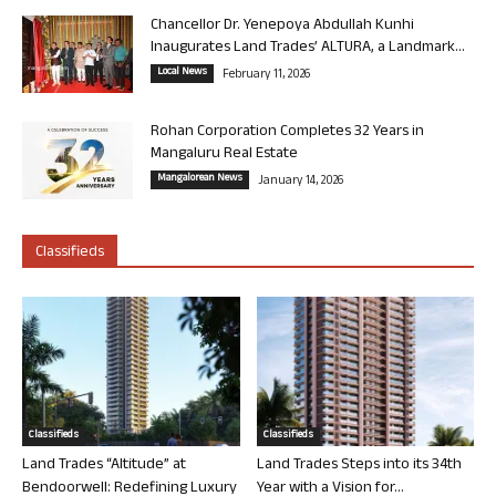
Chancellor Dr. Yenepoya Abdullah Kunhi
Inaugurates Land Trades’ ALTURA, a Landmark...
Local News
February 11, 2026
Rohan Corporation Completes 32 Years in
Mangaluru Real Estate
Mangalorean News
January 14, 2026
Classifieds
Classifieds
Classifieds
Land Trades “Altitude” at
Land Trades Steps into its 34th
Bendoorwell: Redefining Luxury
Year with a Vision for...