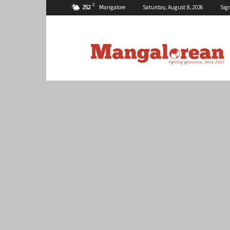
C
25.2
Mangalore
Saturday, August 8, 2026
Sig
Mangalorean.com