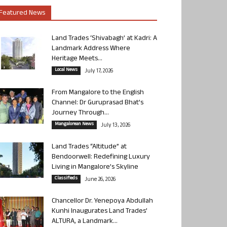
Featured News
Land Trades ‘Shivabagh’ at Kadri: A
Landmark Address Where
Heritage Meets...
Local News
July 17, 2026
From Mangalore to the English
Channel: Dr Guruprasad Bhat’s
Journey Through...
Mangalorean News
July 13, 2026
Land Trades “Altitude” at
Bendoorwell: Redefining Luxury
Living in Mangalore’s Skyline
Classifieds
June 26, 2026
Chancellor Dr. Yenepoya Abdullah
Kunhi Inaugurates Land Trades’
ALTURA, a Landmark...