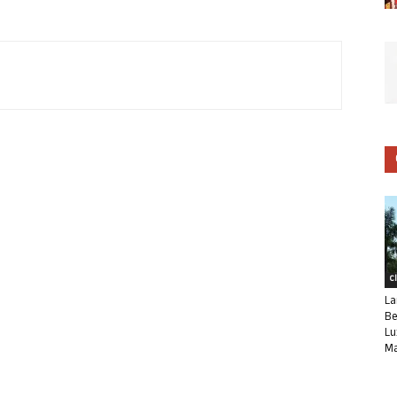
C
La
Be
Lu
Ma