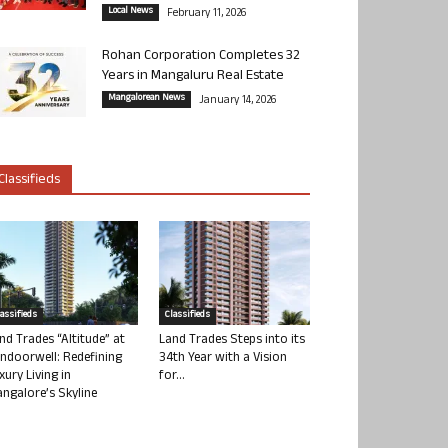
Local News
February 11, 2026
Rohan Corporation Completes 32
Years in Mangaluru Real Estate
Mangalorean News
January 14, 2026
Classifieds
lassifieds
Classifieds
nd Trades “Altitude” at
Land Trades Steps into its
ndoorwell: Redefining
34th Year with a Vision
xury Living in
for...
ngalore’s Skyline