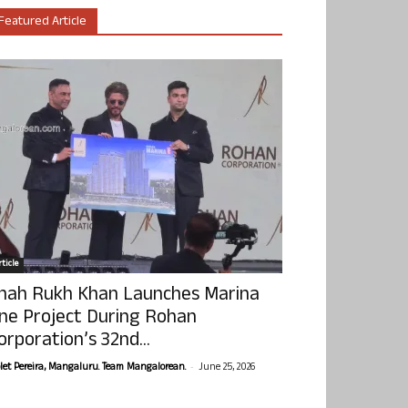
Featured Article
ticle
hah Rukh Khan Launches Marina
ne Project During Rohan
orporation’s 32nd...
-
olet Pereira, Mangaluru. Team Mangalorean.
June 25, 2026