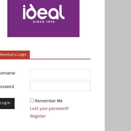
Members Login
sername
assword
Remember Me
Lost your password?
Register