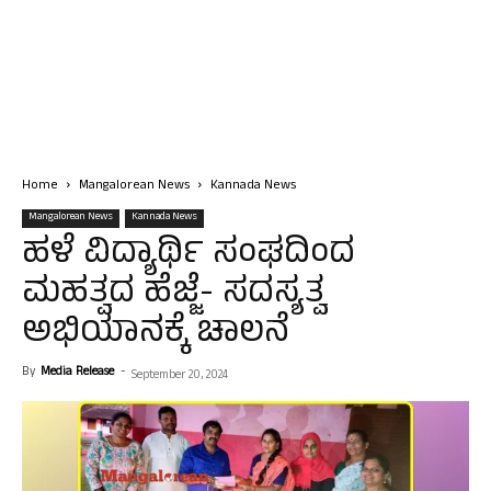
Home
Mangalorean News
Kannada News
Mangalorean News
Kannada News
ಹಳೆ ವಿದ್ಯಾರ್ಥಿ ಸಂಘದಿಂದ
ಮಹತ್ವದ ಹೆಜ್ಜೆ- ಸದಸ್ಯತ್ವ
ಅಭಿಯಾನಕ್ಕೆ ಚಾಲನೆ
By
Media Release
-
September 20, 2024