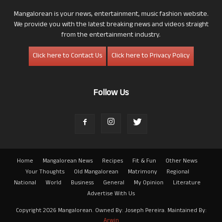
Mangalorean is your news, entertainment, music fashion website.
We provide you with the latest breaking news and videos straight
from the entertainment industry.
Click here to Contact Us
Click here to Privacy Policy
Follow Us
Home
Mangalorean News
Recipes
Fit & Fun
Other News
Your Thoughts
Old Mangalorean
Matrimony
Regional
National
World
Business
General
My Opinion
Literature
Advertise With Us
Copyright 2026 Mangalorean. Owned By: Joseph Pereira. Maintained By:
Arwin