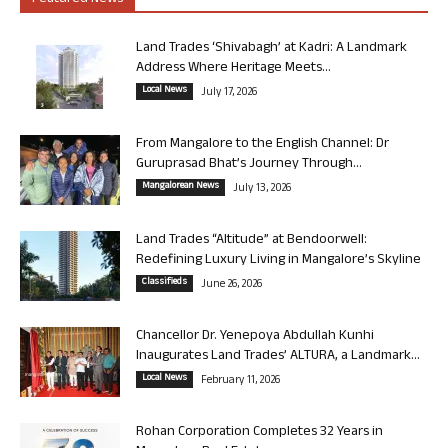
Land Trades ‘Shivabagh’ at Kadri: A Landmark
Address Where Heritage Meets...
Local News
July 17, 2026
From Mangalore to the English Channel: Dr
Guruprasad Bhat’s Journey Through...
Mangalorean News
July 13, 2026
Land Trades “Altitude” at Bendoorwell:
Redefining Luxury Living in Mangalore’s Skyline
Classifieds
June 26, 2026
Chancellor Dr. Yenepoya Abdullah Kunhi
Inaugurates Land Trades’ ALTURA, a Landmark...
Local News
February 11, 2026
Rohan Corporation Completes 32 Years in