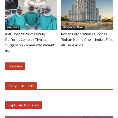
Local News
Mangalorean News
KMC Hospital Successfully
Rohan Corporation Launches
Performs Complex Thyroid
‘Rohan Marina One’ – India’s First
Surgery on 72-Year-Old Patient
All Sea-Facing...
in...
Obituary
Congratulations
Captured Moments