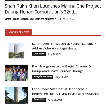
Shah Rukh Khan Launches Marina One Project
During Rohan Corporation’s 32nd...
-
Violet Pereira, Mangaluru. Team Mangalorean.
June 25, 2026
Featured News
Land Trades ‘Shivabagh’ at Kadri: A Landmark
Address Where Heritage Meets...
Local News
July 17, 2026
From Mangalore to the English Channel: Dr
Guruprasad Bhat’s Journey Through...
Mangalorean News
July 13, 2026
Land Trades “Altitude” at Bendoorwell:
Redefining Luxury Living in Mangalore’s Skyline
Classifieds
June 26, 2026