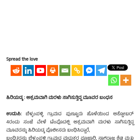
Spread the love
ಹಿರಿಯಡ್ಕ : ಅಕ್ರಮವಾಗಿ ಮರಳು ಸಾಗಿಸುತ್ತಿದ್ದ ಮೂವರ ಬಂಧನ
ಉಡುಪಿ:
ಬೆಳ್ಳಂಪಳ್ಳಿ ಗ್ರಾಮದ ಪುಣ್ಚೂರು ಹೊಳೆಯಿಂದ ಅಕ್ಟೋಬರ್
4ರಂದು ಸಂಜೆ ವೇಳೆ ಟೆಂಪೊದಲ್ಲಿ ಅಕ್ರಮವಾಗಿ ಮರಳು ಸಾಗಿಸುತ್ತಿದ್ದ
ಮೂವರನ್ನು ಹಿರಿಯಡ್ಕ ಪೊಲೀಸರು ಬಂಧಿಸಿದ್ದಾರೆ,
ಬಂಧಿತರನ್ನು ಬೆಳ್ಳಂಪಳ್ಳಿ ಗ್ರಾಮದ ಮಧುಕರ ಪೂಜಾರಿ, ನಾಗರಾಜ ಶೆಟ್ಟಿ ಮತ್ತು