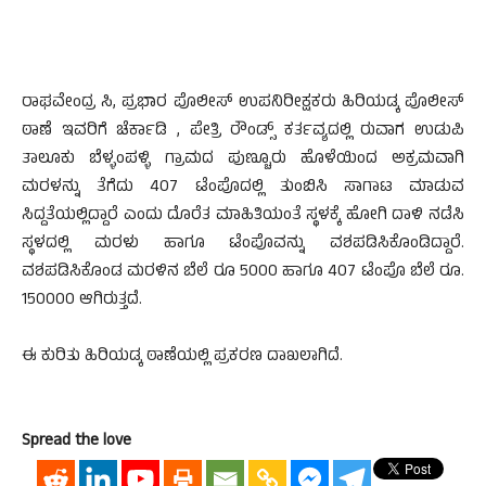
ರಾಘವೇಂದ್ರ ಸಿ, ಪ್ರಭಾರ ಪೊಲೀಸ್ ಉಪನಿರೀಕ್ಷಕರು ಹಿರಿಯಡ್ಕ ಪೊಲೀಸ್
ಠಾಣೆ ಇವರಿಗೆ ಚೆರ್ಕಾಡಿ , ಪೇತ್ರಿ ರೌಂಡ್ಸ್ ಕರ್ತವ್ಯದಲ್ಲಿ ರುವಾಗ ಉಡುಪಿ
ತಾಲೂಕು ಬೆಳ್ಳಂಪಳ್ಳಿ ಗ್ರಾಮದ ಪುಣ್ಚೂರು ಹೊಳೆಯಿಂದ ಅಕ್ರಮವಾಗಿ
ಮರಳನ್ನು ತೆಗೆದು 407 ಟೆಂಪೊದಲ್ಲಿ ತುಂಬಿಸಿ ಸಾಗಾಟ ಮಾಡುವ
ಸಿದ್ದತೆಯಲ್ಲಿದ್ದಾರೆ ಎಂದು ದೊರೆತ ಮಾಹಿತಿಯಂತೆ ಸ್ಥಳಕ್ಕೆ ಹೋಗಿ ದಾಳಿ ನಡೆಸಿ
ಸ್ಥಳದಲ್ಲಿ ಮರಳು ಹಾಗೂ ಟೆಂಪೊವನ್ನು ವಶಪಡಿಸಿಕೊಂಡಿದ್ದಾರೆ.
ವಶಪಡಿಸಿಕೊಂಡ ಮರಳಿನ ಬೆಲೆ ರೂ 5000 ಹಾಗೂ 407 ಟೆಂಪೊ ಬೆಲೆ ರೂ.
150000 ಆಗಿರುತ್ತದೆ.
ಈ ಕುರಿತು ಹಿರಿಯಡ್ಕ ಠಾಣೆಯಲ್ಲಿ ಪ್ರಕರಣ ದಾಖಲಾಗಿದೆ.
Spread the love