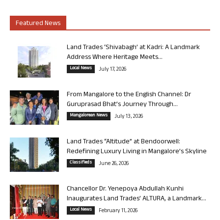
Featured News
Land Trades ‘Shivabagh’ at Kadri: A Landmark
Address Where Heritage Meets...
Local News
July 17, 2026
From Mangalore to the English Channel: Dr
Guruprasad Bhat’s Journey Through...
Mangalorean News
July 13, 2026
Land Trades “Altitude” at Bendoorwell:
Redefining Luxury Living in Mangalore’s Skyline
Classifieds
June 26, 2026
Chancellor Dr. Yenepoya Abdullah Kunhi
Inaugurates Land Trades’ ALTURA, a Landmark...
Local News
February 11, 2026