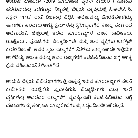
ಉಡುಪಿ:
ಕೋವಿಡ್ -2019 (ಕೊರೋನಾ ವೈರಸ್ ಕಾಯಿಲೆ ) ಸೋಂಕು
ಹರಡುವುದನ್ನು ತಡೆಗಟ್ಟುವ ನಿಟ್ಟಿನಲ್ಲಿ ಜಿಲ್ಲೆಯ ವ್ಯಾಪ್ತಿಯಲ್ಲಿ ಸಿ.ಆರ್.ಪಿ.ಸಿ.
ಸೆಕ್ಷನ್ 144(3) ರಂತೆ ನಿರ್ಬಂಧ ವಿಧಿಸಿ ಆದೇಶವನ್ನು ಹೊರಡಿಸಲಾಗಿದ್ದು,
ಈಗಾಗಲೇ ಹಲವಾರು ಅಗತ್ಯ ಕ್ರಮಗಳನ್ನು ಕೈಗೊಳ್ಳಲಾಗಿದೆ. ಕೇಂದ್ರ ಸರ್ಕಾರದ
ಆದೇಶದಂತೆ, ಜಿಲ್ಲೆಯಲ್ಲಿ ಇರುವ ಹೊರರಾಜ್ಯಗಳ ವಲಸೆ ಕಾರ್ಮಿಕರು,
ಯಾತ್ರಿಕರು , ಪ್ರವಾಸಿಗರು, ವಿದ್ಯಾರ್ಥಿಗಳು ಮತ್ತು ಇತರೆ ವ್ಯಕ್ತಿಗಳು ಲಾಕ್ಡೌನ್
ಕಾರಣದಿಂದಾಗಿ ಅವರ ಸ್ವಂತ ರಾಜ್ಯಗಳಿಗೆ ತೆರಳಲು ಸಾಧ್ಯವಾಗದೇ ಇಲ್ಲಿಯೇ
ಉಳಿದಿದ್ದು, ಅಂತಹವರನ್ನು ಅವರ ರಾಜ್ಯಗಳಿಗೆ ಕಳುಹಿಸಿಕೊಡುವ ಬಗ್ಗೆ ಅಗತ್ಯ
ಕ್ರಮ ವಹಿಸುವಂತೆ ತಿಳಿಸಲಾಗಿದೆ.
ಉಡುಪಿ ಜಿಲ್ಲೆಯ ವಿವಿಧ ಭಾಗಗಳಲ್ಲಿ ವಾಸ್ತವ್ಯ ಇರುವ ಹೊರರಾಜ್ಯಗಳ ವಲಸೆ
ಕಾರ್ಮಿಕರು, ಯಾತ್ರಿಕರು ,ಪ್ರವಾಸಿಗರು, ವಿದ್ಯಾರ್ಥಿಗಳು ಮತ್ತು ಇತರೆ
ವ್ಯಕ್ತಿಗಳನ್ನು ಅವರವರ ರಾಜ್ಯಗಳಿಗೆ ವ್ಯವಸ್ಥಿತವಾಗಿ ಕಳುಹಿಸಿಕೊಡುವ ಬಗ್ಗೆ
ಮಾಹಿತಿಗಳನ್ನು ಸಂಗ್ರಹಿಸಿ ರೂಪುರೇಷೆಗಳನ್ನು ಸಿದ್ಧಪಡಿಸಬೇಕಾಗಿರುತ್ತದೆ.