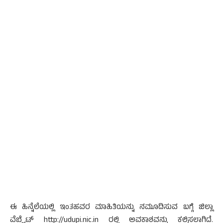
ಈ ಹಿನ್ನೆಲೆಯಲ್ಲಿ ಇಂತಹವರ ಮಾಹಿತಿಯನ್ನು ನಮೂದಿಸುವ ಬಗ್ಗೆ ಜಿಲ್ಲಾ
ವೆಬ್ಸೈಟ್ http://udupi.nic.in ರಲ್ಲಿ ಅವಕಾಶವನ್ನು ಕಲ್ಪಿಸಲಾಗಿದೆ.