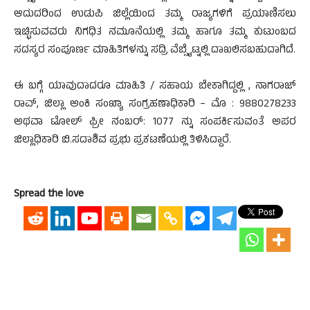
ಆದುದರಿಂದ ಉಡುಪಿ ಜಿಲ್ಲೆಯಿಂದ ತಮ್ಮ ರಾಜ್ಯಗಳಿಗೆ ಪ್ರಯಾಣಿಸಲು
ಇಚ್ಛಿಸುವವರು ನಿಗಧಿತ ನಮೂನೆಯಲ್ಲಿ ತಮ್ಮ ಹಾಗೂ ತಮ್ಮ ಕುಟುಂಬದ
ಸದಸ್ಯರ ಸಂಪೂರ್ಣ ಮಾಹಿತಿಗಳನ್ನು ಸದ್ರಿ ವೆಬ್ಸೈಟ್ನಲ್ಲಿ ದಾಖಲಿಸಬಹುದಾಗಿದೆ.
ಈ ಬಗ್ಗೆ ಯಾವುದಾದರೂ ಮಾಹಿತಿ / ಸಹಾಯ ಬೇಕಾಗಿದ್ದಲ್ಲಿ , ನಾಗರಾಜ್
ರಾವ್, ಜಿಲ್ಲಾ ಅಂಕಿ ಸಂಖ್ಯಾ ಸಂಗ್ರಹಣಾಧಿಕಾರಿ – ಮೊ : 9880278233
ಅಥವಾ ಟೋಲ್ ಫ್ರೀ ನಂಬರ್: 1077 ನ್ನು ಸಂಪರ್ಕಿಸುವಂತೆ ಅಪರ
ಜಿಲ್ಲಾಧಿಕಾರಿ ಬಿ.ಸದಾಶಿವ ಪ್ರಭು ಪ್ರಕಟಣೆಯಲ್ಲಿ ತಿಳಿಸಿದ್ದಾರೆ.
Spread the love