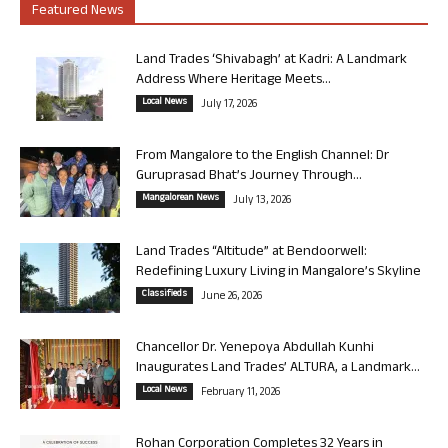
Featured News
Land Trades ‘Shivabagh’ at Kadri: A Landmark
Address Where Heritage Meets...
Local News
July 17, 2026
From Mangalore to the English Channel: Dr
Guruprasad Bhat’s Journey Through...
Mangalorean News
July 13, 2026
Land Trades “Altitude” at Bendoorwell:
Redefining Luxury Living in Mangalore’s Skyline
Classifieds
June 26, 2026
Chancellor Dr. Yenepoya Abdullah Kunhi
Inaugurates Land Trades’ ALTURA, a Landmark...
Local News
February 11, 2026
Rohan Corporation Completes 32 Years in