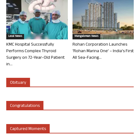
Local News
Mangalorean News
KMC Hospital Successfully
Rohan Corporation Launches
Performs Complex Thyroid
‘Rohan Marina One’ – India’s First
Surgery on 72-Year-Old Patient
All Sea-Facing...
in...
Obituary
Congratulations
Captured Moments