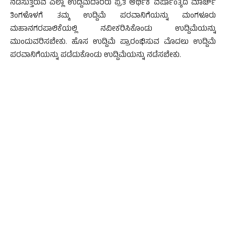
ನಡೆಸುತ್ತಿರುವ ಎಲ್ಲಾ ಉದ್ದಿಮೆದಾರರು ಪ್ರತಿ ಆರ್ಥಿಕ ವರ್ಷಾಂತ್ಯದ ಮಾರ್ಚ್
ತಿಂಗಳೊಳಗೆ ತಮ್ಮ ಉದ್ದಿಮೆ ಪರವಾನಿಗೆಯನ್ನು ಮಂಗಳೂರು
ಮಹಾನಗರಪಾಲಿಕೆಯಲ್ಲಿ ನವೀಕರಿಸಿಕೊಂಡು ಉದ್ದಿಮೆಯನ್ನು
ಮುಂದುವರಿಸಬೇಕು. ಹೊಸ ಉದ್ದಿಮೆ ಪ್ರಾರಂಭಿಸುವ ಮೊದಲು ಉದ್ದಿಮೆ
ಪರವಾನಿಗೆಯನ್ನು ಪಡೆದುಕೊಂಡು ಉದ್ದಿಮೆಯನ್ನು ನಡೆಸಬೇಕು.