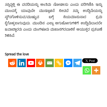
ತಪ್ಪಿದ್ದಲ್ಲಿ ಈ ವರದಿಯನ್ನು ಅಂತಿಮ ನೋಟೀಸು ಎಂದು ಪರಿಗಣಿಸಿ ಇನ್ನು
ಮುಂದಕ್ಕೆ ಯಾವುದೇ ಮುನ್ಸೂಚನೆ ನೀಡದೆ ತಮ್ಮ ಉದ್ದಿಮೆಯನ್ನು
ಸ್ಥಗಿತಗೊಳಿಸುವ/ಮುಚ್ಚುವ ಬಗ್ಗೆ ನಿಯಮಾನುಸಾರ ಕ್ರಮ
ಕೈಗೊಳ್ಳಲಾಗುವುದು. ಮುಂದಿನ ಎಲ್ಲಾ ಆಗುಹೋಗುಗಳಿಗೆ ಉದ್ದಿಮೆದಾರರೇ
ಜವಾಬ್ದಾರರು ಎಂದು ಮಂಗಳೂರು ಮಹಾನಗರಪಾಲಿಕೆ ಆಯುಕ್ತರ ಪ್ರಕಟಣೆ
ತಿಳಿಸಿದೆ.
Spread the love