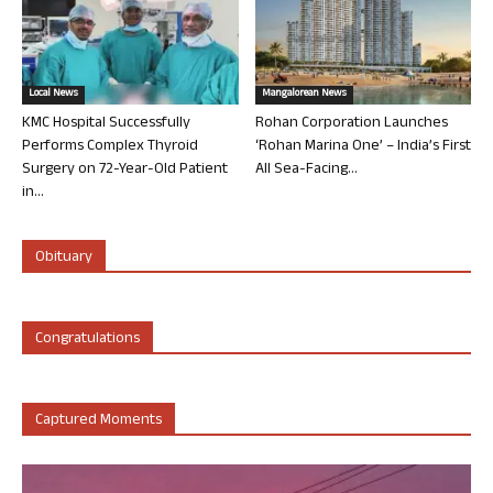
Local News
Mangalorean News
KMC Hospital Successfully
Rohan Corporation Launches
Performs Complex Thyroid
‘Rohan Marina One’ – India’s First
Surgery on 72-Year-Old Patient
All Sea-Facing...
in...
Obituary
Congratulations
Captured Moments