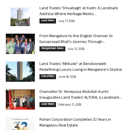
Land Trades ‘Shivabagh’ at Kadri: A Landmark
Address Where Heritage Meets...
Local News
July 17, 2026
From Mangalore to the English Channel: Dr
Guruprasad Bhat’s Journey Through...
Mangalorean News
July 13, 2026
Land Trades “Altitude” at Bendoorwell:
Redefining Luxury Living in Mangalore’s Skyline
Classifieds
June 26, 2026
Chancellor Dr. Yenepoya Abdullah Kunhi
Inaugurates Land Trades’ ALTURA, a Landmark...
Local News
February 11, 2026
Rohan Corporation Completes 32 Years in
Mangaluru Real Estate