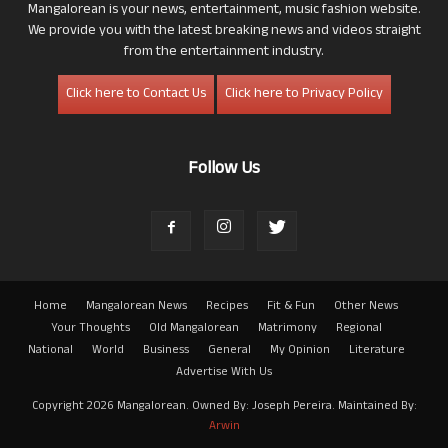
Mangalorean is your news, entertainment, music fashion website.
We provide you with the latest breaking news and videos straight
from the entertainment industry.
Click here to Contact Us
Click here to Privacy Policy
Follow Us
Home
Mangalorean News
Recipes
Fit & Fun
Other News
Your Thoughts
Old Mangalorean
Matrimony
Regional
National
World
Business
General
My Opinion
Literature
Advertise With Us
Copyright 2026 Mangalorean. Owned By: Joseph Pereira. Maintained By:
Arwin