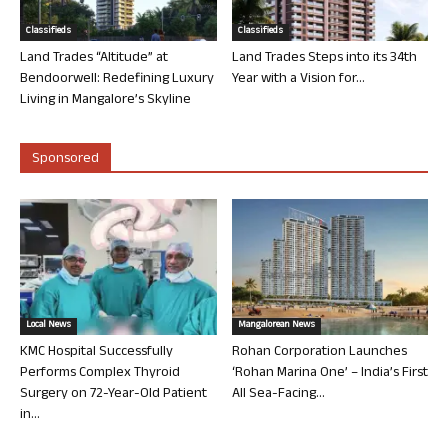
Classifieds
Classifieds
Land Trades “Altitude” at
Land Trades Steps into its 34th
Bendoorwell: Redefining Luxury
Year with a Vision for...
Living in Mangalore’s Skyline
Sponsored
Local News
Mangalorean News
KMC Hospital Successfully
Rohan Corporation Launches
Performs Complex Thyroid
‘Rohan Marina One’ – India’s First
Surgery on 72-Year-Old Patient
All Sea-Facing...
in...