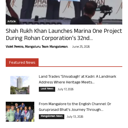
Article
Shah Rukh Khan Launches Marina One Project
During Rohan Corporation’s 32nd...
-
Violet Pereira, Mangaluru. Team Mangalorean.
June 25, 2026
Featured News
Land Trades ‘Shivabagh’ at Kadri: A Landmark
Address Where Heritage Meets...
Local News
July 17, 2026
From Mangalore to the English Channel: Dr
Guruprasad Bhat’s Journey Through...
Mangalorean News
July 13, 2026