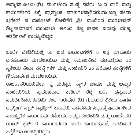
ಅಮೃತಸಂಜೀವಿನಿ(ರಿ.) ಮಂಗಳೂರು ಸಂಸ್ಥೆ ನಡೆದು ಬಂದ ದಾರಿ ಮತ್ತು
ಕಾರ್ಯಕರ್ತರ ಬಗ್ಗೆ ಪ್ರಾಸ್ತಾವಿಕ ಮಾತುಗಳನ್ನಾಡಿದರು.ಮಂಜಣ್ಣ ಸೇವಾ
ಬ್ರಿಗೇಡ್ ನ ಮನೋಜ್ ಕೋಡಿಕೆರೆ ,ಶ್ರೀ ಮಂದಿರದ ಮುರಳೀದರ್
ಶೆಟ್ಟಿ,ಸಾಮಾಜಿಕ ಮುಂದಾಳು ಆನಂದ ಶೆಟ್ಟಿ ಕಾಜಿಲ ಬಿರಾವು ಮುಖ್ಯ
ಅತಿಥಿಗಳಾಗಿ ಉಪಸ್ಥಿತರಿದ್ದರು.
ಒಂದೇ ವೇದಿಕೆಯಲ್ಲಿ 50 ಬಡ ಕುಟುಂಬಗಳಿಗೆ 6 ಲಕ್ಷ ರೂಪಾಯಿ
ಧನಸಹಾಯ ಮಾಡಲಾಯಿತು ಮತ್ತು ಸಮಾಜಸೇವೆ ಮಾಡುತ್ತಿರುವ 32
ಸ್ಥಳೀಯ ಸೇವಾ ಸಂಸ್ಥೆ ಗಳಿಗೆ ಮತ್ತು ಸಂಜೀವಿನಿ 25 ಪರಿವಾರ ಸಂಸ್ಥೆಗಳಿಗೆ
ಗೌರವಾರ್ಪಣೆ ಮಾಡಲಾಯಿತು.
ರಾಜಕೇಸರಿಯವಿಜೇತ್ ರೈ ಪುತ್ತೂರು ಸ್ವಾಗತ ಭಾಷಣ ಮತ್ತು ಅಮೃತ
ಸಂಜೀವಿನಿಯ ಪ್ರಮುಖರಾದ ಕಾರ್ತಿಕ್ ಶೆಟ್ಟಿ ಬರ್ಕೆ ಧನ್ಯವಾದ
ಸಮರ್ಪಿಸಿದರು.ತಕಧಿಮಿ ತಂಡ ಗುರುಪುರ (ರಿ.) ಗುರುಪುರ ಕೈಕಂಬ ಹಾಗೂ
ಡ್ಯಾನ್ಸಿಂಗ್ ಸ್ಟಾರ್ ಡ್ಯಾನ್ಸಿಂಗ್ ಅಕಾಡೆಮಿ ಎಡಪದವು ಸಿದ್ದಕಟ್ಟೆ ಇವರುಗಳಿಂದ
ಸಾಂಸ್ಕೃತಿಕ ಕಾರ್ಯಕ್ರಮ ನಡೆಯಿತು. ಅಮೃತಸಂಜೀವಿನಿ ಮತ್ತು ರಾಜಕೇಸರಿ
ಯೂತ್ ಕ್ಲಬ್ ನ ಕಾರ್ಯಕರ್ತರು ಹಾಗು ಕಾರ್ಯಕ್ರಮಕ್ಕೆ ಆಗಮಿಸಿದ
ಹಿತೈಶಿಗಳು ಉಪಸ್ಥಿತರಿದ್ದರು