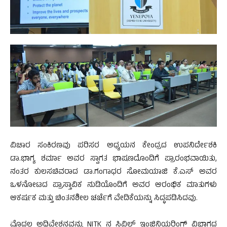
ವಿಚಾರ ಸಂಕಿರಣವು ಪರಿಸರ ಅಧ್ಯಯನ ಕೇಂದ್ರದ ಉಪನಿರ್ದೇಶಕಿ
ಡಾ.ಭಾಗ್ಯ ಶರ್ಮಾ ಅವರ ಸ್ವಾಗತ ಭಾಷಣದೊಂದಿಗೆ ಪ್ರಾರಂಭವಾಯಿತು,
ನಂತರ ಕುಲಸಚಿವರಾದ ಡಾ.ಗಂಗಾಧರ ಸೋಮಯಾಜಿ ಕೆ.ಎಸ್ ಅವರ
ಒಳನೋಟದ ಪ್ರಾಸ್ತಾವಿಕ ನುಡಿಯೊಂದಿಗೆ ಅವರ ಆರಂಭಿಕ ಮಾತುಗಳು
ಆಕರ್ಷಕ ಮತ್ತು ಚಿಂತನಶೀಲ ಚರ್ಚೆಗೆ ವೇದಿಕೆಯನ್ನು ಸಿದ್ಧಪಡಿಸಿದವು.
ಮೊದಲ ಅಧಿವೇಶನವನ್ನು NITK ನ ಸಿವಿಲ್ ಇಂಜಿನಿಯರಿಂಗ್ ವಿಭಾಗದ