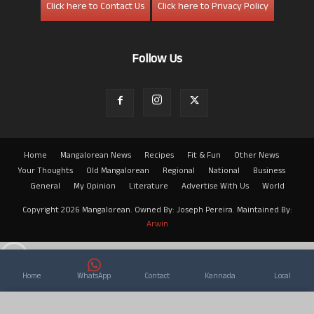
Click here to Contact Us
Click here to Privacy Policy
Follow Us
Home
Mangalorean News
Recipes
Fit & Fun
Other News
Your Thoughts
Old Mangalorean
Regional
National
Business
General
My Opinion
Literature
Advertise With Us
World
Copyright 2026 Mangalorean. Owned By: Joseph Pereira. Maintained By:
Arwin
Home
WhatsApp
Contact
Kannada
Local