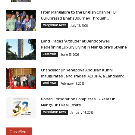
From Mangalore to the English Channel: Dr
Guruprasad Bhat’s Journey Through...
Mangalorean News
July 13, 2026
Land Trades “Altitude” at Bendoorwell:
Redefining Luxury Living in Mangalore’s Skyline
Classifieds
June 26, 2026
Chancellor Dr. Yenepoya Abdullah Kunhi
Inaugurates Land Trades’ ALTURA, a Landmark...
Local News
February 11, 2026
Rohan Corporation Completes 32 Years in
Mangaluru Real Estate
Mangalorean News
January 14, 2026
Classifieds