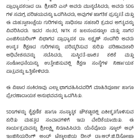
ಪ್ರಾಧ್ಯಾಪಕರಾದ ಡಾ. ಶ್ರೀಹರಿ ಎಸ್ ಅವರು ಮುನ್ನಡೆಸಿದರು, ಅವರು SDG
ಗಳ ಸಮಗ್ರ ಪರಿಚಯವನ್ನು ಒದಗಿಸಿದರು, ಅವುಗಳ ಜಾಗತಿಕ ಪ್ರಸ್ತುತತೆ ಮತ್ತು
ಈ ಮಹತ್ವಾಕಾಂಕ್ಷೆಯ ಗುರಿಗಳನ್ನು ಸಾಧಿಸಲು ಸಹಕಾರಿ ಕ್ರಮದ ಅಗತ್ಯವನ್ನು
ವಿವರಿಸಿದರು. ಇದರ ನಂತರ, NITK ನ ಜಲಸಂಪನ್ಮೂಲ ಮತ್ತು ಸಾಗರ
ಎಂಜಿನಿಯರಿಂಗ್ ವಿಭಾಗದ ಪ್ರಾಧ್ಯಾಪಕ ಡಾ. ಲಕ್ಷ್ಮಣ್ ನಂದಗಿರಿ ಅವರು
ಉನ್ನತ ಶಿಕ್ಷಣದ ಗುರಿಗಳನ್ನು ಪರಿಷ್ಕರಿಸುವ ಕುರಿತು ಪರಿಣಾಮಕಾರಿ
ಅಧಿವೇಶನವನ್ನು ನಡೆಸಿದರು, ಸುಸ್ಥಿರತೆ-ಚಾಲಿತ ಕಲಿಕೆ ಮತ್ತು
ಸಂಶೋಧನೆಯನ್ನು ಉತ್ತೇಜಿಸುವಲ್ಲಿ ಶಿಕ್ಷಣ ಸಂಸ್ಥೆಗಳ ನಿರ್ಣಾಯಕ
ಪಾತ್ರವನ್ನು ಒತ್ತಿಹೇಳಿದರು.
ಈ ವಿಚಾರ ಸಂಕಿರಣವು ಎಲ್ಲಾ ಭಾಗವಹಿಸಿದವರಿಗೆ ಮಾಹಿತಿಪೂರ್ಣ ಹಾಗೂ
ಪ್ರೇರಣಾದಾಯಕ ಅನುಭವವನ್ನು ಒದಗಿಸಿತು.
SDGಗಳನ್ನು ಶೈಕ್ಷಣಿಕ ಹಾಗೂ ಸಂಸ್ಥಾತ್ಮಕ ಚೌಕಟ್ಟಿನಲ್ಲಿ ಏಕೀಕೃತಗೊಳಿಸುವ
ಕುರಿತು ಮಹತ್ವದ ಸಂವಾದಗಳಿಗೆ ಇದು ವೇದಿಕೆಯಾಯಿತು. ಈ
ಕಾರ್ಯಕ್ರಮವನ್ನು ಶ್ರೀಲಕ್ಷ್ಮಿ ನಿರೂಪಿಸಿದರು. ಯೆನೆಪೊಯ ಸ್ಕೂಲ್ ಆಫ್
ಇಂಜಿನಿಯರಿಂಗ್ ಅಂಡ್ ಟೆಕ್ನಾಲಜಿಯ ಡೀನ್ ಡಾ.ಆರ್.ಜಿ.ಡಿಸೋಜಾ