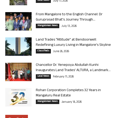
Local News
July 17, 2026
From Mangalore to the English Channel: Dr
Guruprasad Bhat’s Journey Through...
Mangalorean News
July 13, 2026
Land Trades “Altitude” at Bendoorwell:
Redefining Luxury Living in Mangalore’s Skyline
Classifieds
June 26, 2026
Chancellor Dr. Yenepoya Abdullah Kunhi
Inaugurates Land Trades’ ALTURA, a Landmark...
Local News
February 11, 2026
Rohan Corporation Completes 32 Years in
Mangaluru Real Estate
Mangalorean News
January 14, 2026