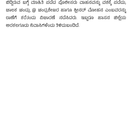
ಬಿದ್ದಿರುವ ಬಗ್ಗೆ ಮಾಹಿತಿ ಪಡೆದ ಪೊಲೀಸರು ವಾಹನವನ್ನು ವಶಕ್ಕೆ ಪಡೆದು,
ಚಾಲಕ ಚಂದ್ರು @ ಚಂದ್ರಶೇಖರ ಹಾಗೂ ಕ್ಲೀನರ್ ಮೋಹನ ಎಂಬವರನ್ನು
ಠಾಣೆಗೆ ಕರೆತಂದು ವಿಚಾರಣೆ ನಡೆಸಿದರು. ಇಬ್ಬರೂ ಹಾಸನ ಜಿಲ್ಲೆಯ
ಅರಕಲಗೂಡು ನಿವಾಸಿಗಳೆಂದು ತಿಳಿದುಬಂದಿದೆ.