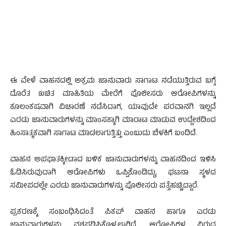
ಈ ವೇಳೆ ವಾಹನದಲ್ಲಿ ಅಕ್ರಮ ಜಾನುವಾರು ಸಾಗಾಟ ನಡೆಯುತ್ತಿರುವ ಬಗ್ಗೆ
ದೊರೆತ ಖಚಿತ ಮಾಹಿತಿಯ ಮೇರೆಗೆ ಪೊಲೀಸರು ಆರೋಪಿಗಳನ್ನು
ಕೂಲಂಕಷವಾಗಿ ವಿಚಾರಣೆ ನಡೆಸಿದಾಗ, ಯಾವುದೇ ಪರವಾನಗಿ ಇಲ್ಲದೆ
ಎರಡು ಜಾನುವಾರುಗಳನ್ನು ಮಾಂಸಕ್ಕಾಗಿ ಮಾರಾಟ ಮಾಡುವ ಉದ್ದೇಶದಿಂದ
ಹಿಂಸಾತ್ಮಕವಾಗಿ ಸಾಗಾಟ ಮಾಡಲಾಗುತ್ತಿತ್ತು ಎಂಬುದು ಬೆಳಕಿಗೆ ಬಂದಿದೆ.
ವಾಹನ ಅಪಘಾತಕ್ಕೀಡಾದ ಬಳಿಕ ಜಾನುವಾರುಗಳನ್ನು ವಾಹನದಿಂದ ಇಳಿಸಿ
ಓಡಿಸಿರುವುದಾಗಿ ಆರೋಪಿಗಳು ಒಪ್ಪಿಕೊಂಡಿದ್ದು, ಘಟನಾ ಸ್ಥಳದ
ಸಮೀಪದಲ್ಲೇ ಎರಡು ಜಾನುವಾರುಗಳನ್ನು ಪೊಲೀಸರು ಪತ್ತೆಹಚ್ಚಿದ್ದಾರೆ.
ಪ್ರಕರಣಕ್ಕೆ ಸಂಬಂಧಿಸಿದಂತೆ ಪಿಕಪ್ ವಾಹನ ಹಾಗೂ ಎರಡು
ಜಾನುವಾರುಗಳನ್ನು ವಶಪಡಿಸಿಕೊಳ್ಳಲಾಗಿದೆ. ಆರೋಪಿಗಳ ವಿರುದ್ಧ