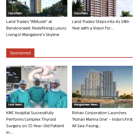
Classifieds
Classifieds
Land Trades “Altitude” at
Land Trades Steps into its 34th
Bendoorwell: Redefining Luxury
Year with a Vision for...
Living in Mangalore’s Skyline
Sponsored
Local News
Mangalorean News
KMC Hospital Successfully
Rohan Corporation Launches
Performs Complex Thyroid
‘Rohan Marina One’ – India’s First
Surgery on 72-Year-Old Patient
All Sea-Facing...
in...