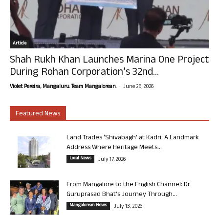
Article
Shah Rukh Khan Launches Marina One Project
During Rohan Corporation’s 32nd...
-
Violet Pereira, Mangaluru. Team Mangalorean.
June 25, 2026
Featured News
Land Trades ‘Shivabagh’ at Kadri: A Landmark
Address Where Heritage Meets...
Local News
July 17, 2026
From Mangalore to the English Channel: Dr
Guruprasad Bhat’s Journey Through...
Mangalorean News
July 13, 2026