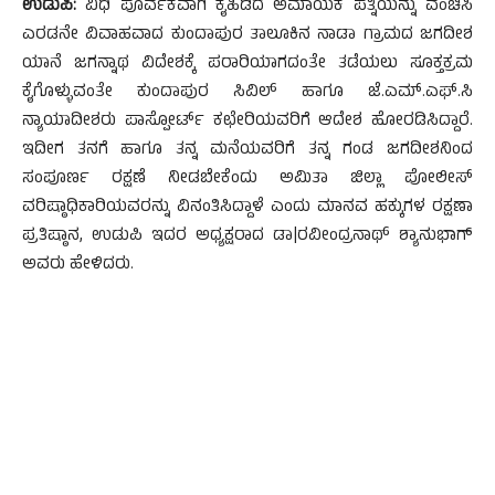
ಉಡುಪಿ:
ವಿಧಿ ಪೂರ್ವಕವಾಗಿ ಕೈಹಿಡಿದ ಅಮಾಯಕ ಪತ್ನಿಯನ್ನು ವಂಚಿಸಿ
ಎರಡನೇ ವಿವಾಹವಾದ ಕುಂದಾಪುರ ತಾಲೂಕಿನ ನಾಡಾ ಗ್ರಾಮದ ಜಗದೀಶ
ಯಾನೆ ಜಗನ್ನಾಥ ವಿದೇಶಕ್ಕೆ ಪರಾರಿಯಾಗದಂತೇ ತಡೆಯಲು ಸೂಕ್ತಕ್ರಮ
ಕೈಗೊಳ್ಳುವಂತೇ ಕುಂದಾಪುರ ಸಿವಿಲ್ ಹಾಗೂ ಜೆ.ಎಮ್.ಎಫ್.ಸಿ
ನ್ಯಾಯಾದೀಶರು ಪಾಸ್ಪೋರ್ಟ್ ಕಛೇರಿಯವರಿಗೆ ಆದೇಶ ಹೋರಡಿಸಿದ್ದಾರೆ.
ಇದೀಗ ತನಗೆ ಹಾಗೂ ತನ್ನ ಮನೆಯವರಿಗೆ ತನ್ನ ಗಂಡ ಜಗದೀಶನಿಂದ
ಸಂಪೂರ್ಣ ರಕ್ಷಣೆ ನೀಡಬೇಕೆಂದು ಅಮಿತಾ ಜಿಲ್ಲಾ ಪೋಲೀಸ್
ವರಿಷ್ಠಾಧಿಕಾರಿಯವರನ್ನು ವಿನಂತಿಸಿದ್ದಾಳೆ ಎಂದು ಮಾನವ ಹಕ್ಕುಗಳ ರಕ್ಷಣಾ
ಪ್ರತಿಷ್ಠಾನ, ಉಡುಪಿ ಇದರ ಅಧ್ಯಕ್ಷರಾದ ಡಾ|ರವೀಂದ್ರನಾಥ್ ಶ್ಯಾನುಭಾಗ್
ಅವರು ಹೇಳಿದರು.