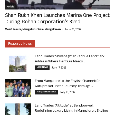
Article
Shah Rukh Khan Launches Marina One Project
During Rohan Corporation’s 32nd...
-
Violet Pereira, Mangaluru. Team Mangalorean.
June 25, 2026
Featured News
Land Trades ‘Shivabagh’ at Kadri: A Landmark
Address Where Heritage Meets...
Local News
July 17, 2026
From Mangalore to the English Channel: Dr
Guruprasad Bhat’s Journey Through...
Mangalorean News
July 13, 2026
Land Trades “Altitude” at Bendoorwell:
Redefining Luxury Living in Mangalore’s Skyline