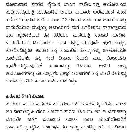
ಸೋಮವಾರ ನಗರದ ವೈಕುಂಠ ಬಾಳಿಗ ಕಾಲೇಜಿನಲ್ಲಿ ಆಯೋಜಿಸಿದ
ಸುದ್ದಿಗೋಷ್ಠಿಯಲ್ಲಿ ಮಾತನಾಡಿದ ಅವರು ಸುಮಾರು ಅರುವರ್ಷದ ಹಿಂದೆ
ಐರೋಡಿ ಗ್ರಾಮದ ಅಮಿತಾ ಎಂಬ 22 ವರ್ಷದ ಅಮಾಯಕ ಹುಡುಗಿಯನ್ನು
ಮದುವೆಯಾದ ಮುತ್ತಯ್ಯ ಆಚಾರ್ಯರ ಮಗ ಜಗದೀಶನು ನಾಡಾಗ್ರಾಮದ
ತೆಂಕ ಬೈಲಿನಲ್ಲಿರುವ ತನ್ನ ಹಿರಿಯರ ಮನೆಯಲ್ಲಿ ಸಂಸಾರ ಹೂಡಿದ.
ಮದುವೆಯಾದ ದಿನದಿಂದಲೂ ಗಂಡ ತನ್ನಲ್ಲಿ ಯಾವುದೇ ಪ್ರೀತಿ ವಾತ್ಸಲ್ಯ
ತೋರಿಸದಿದ್ದರೂ ಅಮಿತಾ ತನ್ನ ಸಂಸಾರಿಕ ಕರ್ತವ್ಯವನ್ನು ಚಾಚೂತಪ್ಪದೇ
ಪಾಲಿಸುತಿದ್ದಳು. ತನ್ನ ಗಂಡ ದಿನಾಲು ಸಿಡುಕು ಮತ್ತು ಕೋಪವನ್ನು
ಪ್ರದರ್ಶಿಸುತ್ತಿರುವುದೇಕೆ ಎಂಬುದನ್ನು ತಿಳಿಯದ ಅಮಿತ ಎಲ್ಲಾ
ಅವಮಾನಗಳನ್ನು ಸಹಿಸುತ್ತಿದ್ದಳು. ಕ್ಷುಲ್ಲಕ ಕಾರಣಗಳಿಗೆ ತನ್ನ ಮೇಲೆ ರೇಗುತ್ತಿದ್ದ
ಗಂಡನನ್ನು ಸಹಿಸಿ ಒಂಟಿ ಬಾಳು ಸಾಗಿಸುತಿದ್ದಳು.
ಹಠಸಾಧನೆಗಾಗಿ ವಿವಾಹ
ಸುಮಾರು ಎರಡು ವರ್ಷಗಳ ಕಾಲ ಗಂಡನ ಕಿರುಕುಳಗಳನ್ನು ಸಹಿಸಿದ ಮೇಲೆ
ಆತ ನೀಡುತಿದ್ದ ಹಿಂಸೆಯ ನಿಜವಾದ ಕಾರಣ ತಿಳಿಯಿತು. ಆತ ಈ ವಿವಾಹಕ್ಕೂ
ಮೊದಲೇ ಗಾಣಿಗ ಸಮಾಜದ ಸುಜಾತ ಎಂಬ ಹುಡುಗಿಯೊಂದಿಗೆ
ವಾಸವಾಗಿದ್ದು ದೈಹಿಕ ಸಂಬಂಧವನ್ನೂ ಇಟ್ಟು ಕೊಂಡಿದ್ದನಂತೆ. ಈ ವಿಚಾರ