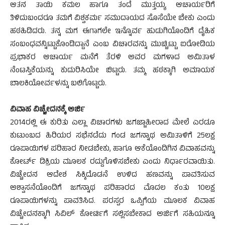
ಆತನ ತಾಯಿ ಕಮಲ ಹಾಗೂ ತಂದೆ ಮುತ್ತಯ್ಯ ಆಚಾರ್ಯರಿಗೆ
ತಿಳಿದುಬಂದರೂ ತಮಗೆ ವಿಶ್ವಕರ್ಮ ಸಮುದಾಯದ ಸೊಸೆಯೇ ಬೇಕು ಎಂದು
ಹಠಹಿಡಿದರು. ತನ್ನ ಮಗ ಈಗಾಗಲೇ ಇನ್ನೊರ್ವ ಹುಡುಗಿಯೊಂದಿಗೆ ದೈಹಿಕ
ಸಂಬಂಧವನ್ನಿಟ್ಟುಕೊಂಡಿದ್ದಾನೆ ಎಂಬ ವಿಚಾರವನ್ನು ಮುಚ್ಚಿಟ್ಟು ಐರೋಡಿಯ
ಪ್ರಭಾಕರ ಆಚಾರ್ಯ ಮನೆಗೆ ತೆರಳಿ ಅವರ ಮಗಳಾದ ಅಮಿತಾಳ
ನೆಂಟಸ್ತಿಕೆಯನ್ನು ಕುದುರಿಸಿಯೇ ಬಿಟ್ಟರು. ತಮ್ಮ ಹಠಕ್ಕಾಗಿ ಅಮಾಯಕ
ಬಾಲಕಿಯೋರ್ವಳನ್ನು ಬಲಿಗೊಟ್ಟರು.
ವಿವಾಹ ವಿಚ್ಚೇದನಕ್ಕೆ ಅರ್ಜಿ
2014ರಲ್ಲಿ ಈ ಕುರಿತು ಎಲ್ಲಾ ವಿಚಾರಗಳು ಜಗಜ್ಜಾಹೀರಾದ ಮೇಲೆ ಎರಡೂ
ಕುಟುಂಬದ ಹಿರಿಯರ ಸಭೆನಡೆದು ಗಂಡ ಜಗನ್ನಾಥ ಅಮಿತಾಳಿಗೆ 25ಲಕ್ಷ
ರೂಪಾಯಿಗಳ ಪರಿಹಾರ ನೀಡಬೇಕು, ಹಾಗೂ ಆಕೆಯೊಂದಿಗಿನ ವಿವಾಹವನ್ನು
ಕೋರ್ಟ್ ಡಿಕ್ರಿಯ ಮೂಲಕ ರದ್ದುಗೊಳಿಸಬೇಕು ಎಂದು ನಿರ್ಧಾರವಾಯಿತು.
ವಿಚ್ಚೇದನ ಆದೇಶ ಸಿಕ್ಕಿದೊಡನೆ ಉಳಿದ ಹಣವನ್ನು ಪಾವತಿಸುವ
ಅಶ್ವಾಸನೆಯೊಂದಿಗೆ ಜಗನ್ನಾಥ ಪರಿಹಾರದ ಮೊದಲ ಕಂತು 10ಲಕ್ಷ
ರೂಪಾಯಿಗಳನ್ನು ಪಾವತಿಸಿದ. ಪರಸ್ಪರ ಒಪ್ಪಿಗೆಯ ಮೂಲಕ ವಿವಾಹ
ವಿಚ್ಚೇದನಕ್ಕಾಗಿ ಸಿವಿಲ್ ಕೋರ್ಟಿಗೆ ಸಲ್ಲಿಸಬೇಕಾದ ಅರ್ಜಿಗೆ ಸಹಿಯನ್ನೂ