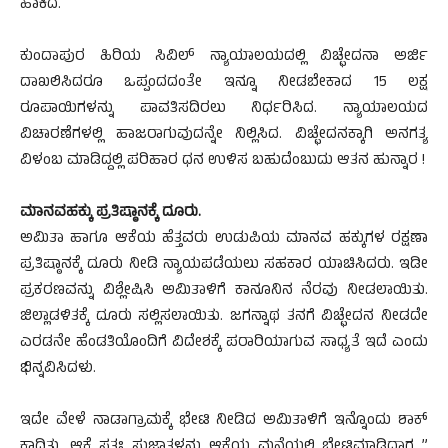
ಹಾಕಿದ.
ಕುಂದಾಪುರ ಹಿರಿಯ ಸಿವಿಲ್ ನ್ಯಾಯಾಲಯದಲ್ಲಿ ವಿಚ್ಛೇದನಾ ಅರ್ಜಿ
ದಾಖಲಿಸಿದರೂ ಒಪ್ಪಂದದಂತೇ ಇನ್ನೂ ನೀಡಬೇಕಾದ 15 ಲಕ್ಷ
ರೂಪಾಯಿಗಳನ್ನು ಪಾವತಿಸದಿರಲು ನಿರ್ಧರಿಸಿದ. ನ್ಯಾಯಾಲಯದ
ವಿಚಾರಣೆಗಳಲ್ಲಿ ಹಾಜರಾಗುವುದನ್ನೇ ನಿಲ್ಲಿಸಿದ. ವಿಚ್ಛೇದನಕ್ಕಾಗಿ ಅನಗತ್ಯ
ವಿಳಂಬ ಮಾಡಿದ್ದಲ್ಲಿ ಪರಿಹಾರ ಧನ ಉಳಿಸ ಬಹುದೆಂಬುದು ಆತನ ಹುನ್ನಾರ !
ಮಾನವಹಕ್ಕು ಪ್ರತಿಷ್ಠಾನಕ್ಕೆ ದೂರು.
ಅಮಿತಾ ಹಾಗೂ ಆಕೆಯ ಹೆತ್ತವರು ಉಡುಪಿಯ ಮಾನವ ಹಕ್ಕುಗಳ ರಕ್ಷಣಾ
ಪ್ರತಿಷ್ಠಾನಕ್ಕೆ ದೂರು ನೀಡಿ ನ್ಯಾಯಪಡೆಯಲು ಸಹಕಾರ ಯಾಚಿಸಿದರು. ಇಡೀ
ಪ್ರಕರಣವನ್ನು ವಿಶ್ಲೇಷಿಸಿ ಅಮಿತಾಳಿಗೆ ಕಾನೂನಿನ ನೆರವು ನೀಡಲಾಯಿತು.
ಜಿಲ್ಲಾಡಳಿತಕ್ಕೆ ದೂರು ಸಲ್ಲಿಸಲಾಯಿತು. ಜಗನ್ನಾಥ ತನಗೆ ವಿಚ್ಛೇದನ ನೀಡದೇ
ಎರಡನೇ ಹೆಂಡತಿಯೊಂದಿಗೆ ವಿದೇಶಕ್ಕೆ ಪರಾರಿಯಾಗುವ ಸಾಧ್ಯತೆ ಇದೆ ಎಂದು
ಭಿನ್ನವಿಸಿದಳು.
ಇದೇ ವೇಳೆ ನಾಡಾಗ್ರಾಮಕ್ಕೆ ಭೇಟಿ ನೀಡಿದ ಅಮಿತಾಳಿಗೆ ಇನ್ನೊಂದು ಶಾಕ್
ಕಾದಿತ್ತು. ಆಕೆ ಸ್ವತಃ ಸುಜಾತಳನ್ನು ಆಕೆಯ ಮನೆಯಲ್ಲಿ ಭೇಟಿಮಾಡಿದಾಗ ”