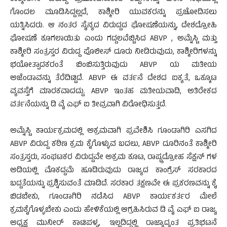
ಗೊಂದಲ ಮೂಡಿಸಿದ್ದಲ್ಲದೆ, ಕಾಶ್ಮೀರಿ ಯುವಕರನ್ನು ಪ್ರಚೋದಿಸಲು
ಯತ್ನಿಸಿದರು. ಆ ನಂತರ ಸೈನ್ಯದ ವಿರುದ್ದದ ಘೋಷಣೆಯನ್ನು, ದೇಶದ್ರೋಹಿ
ಘೋಷಣೆ ಕೂಗಲಾಯಿತು ಎಂದು ಗದ್ದಲವೆಬ್ಬಿಸಿದ ABVP , ಅಮ್ನೆಸ್ಟಿ ಮತ್ತು
ಕಾಶ್ಮೀರಿ ಸಂತ್ರಸ್ತರ ವಿರುದ್ದ ಪೊಲೀಸ್ ದೂರು ನೀಡಿರುವುದು, ಕಾಶ್ಮೀರಿಗಳನ್ನು
ಭಯೋತ್ಪಾದಕರಂತೆ ಬಿಂಬಿಸುತ್ತಿರುವುದು ABVP ಯ ಮತೀಯ
ಅಜೆಂಡಾವನ್ನು ತೆರೆದಿಟ್ಟಿದೆ. ABVP ಈ ವರ್ತನೆ ದೇಶದ ಐಕ್ಯತೆ, ಒಕ್ಕೂಟ
ವ್ಯವಸ್ತೆಗೆ ಮಾರಕವಾದದ್ದು. ABVP ಇಂತಹ ಮತೀಯವಾದಿ, ಅತಿರೇಕದ
ವರ್ತನೆಯನ್ನು ಡಿ ವೈ ಎಫ್ ಐ ತೀವ್ರವಾಗಿ ವಿರೋಧಿಸುತ್ತದೆ.
ಅಮ್ನೆಸ್ಟಿ ಕಾರ್ಯಕ್ರಮದಲ್ಲಿ ಅಕ್ರಮವಾಗಿ ಪ್ರವೇಶಿಸಿ ಗೂಂಡಾಗಿರಿ ಎಸಗಿದ
ABVP ವಿರುದ್ದ ಕಠಿಣ ಕ್ರಮ ಕೈಗೊಳ್ಳುವ ಬದಲು, ABVP ದೂರಿನಂತೆ ಕಾಶ್ಮೀರಿ
ಸಂತ್ರಸ್ತರು, ಸಂಘಟಕರ ವಿರುದ್ದವೇ ಅಕ್ರಮ ಕೂಟ, ರಾಷ್ಟ್ರದ್ರೋಹ ಸೆಕ್ಷನ್ ಗಳ
ಅಡಿಯಲ್ಲಿ ಮೊಕದ್ದಮೆ ಹೂಡಿರುವುದು ರಾಜ್ಯದ ಕಾಂಗ್ರೆಸ್ ಸರಕಾರದ
ಬದ್ದತೆಯನ್ನು ಪ್ರಶ್ನಿಸುವಂತೆ ಮಾಡಿದೆ. ಸರಕಾರ ತಕ್ಷಣವೇ ಈ ಪ್ರಕರಣವನ್ನು ಕೈ
ಬಿಡಬೇಕು, ಗೂಂಡಾಗಿರಿ ನಡೆಸಿದ ABVP ಕಾರ್ಯಕರ್ತರ ಮೇಲೆ
ಕ್ರಮಕೈಗೊಳ್ಳಬೇಕು ಎಂದು ಹೇಳಿಕೆಯಲ್ಲಿ ಆಗ್ರಹಿಸಿರುವ ಡಿ ವೈ ಎಫ್ ಐ ರಾಜ್ಯ
ಅಧ್ಯಕ್ಷ ಮುನೀರ್ ಕಾಟಿಪಳ್ಳ, ಇಲ್ಲದಿದ್ದಲ್ಲಿ ರಾಜ್ಯಾದ್ಯಂತ ಪ್ರತಿಭಟನೆ