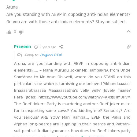
Aruna,
Are you standing with ABVP in opposing anti-indian elements?
Or, you are with those anti-Indian elements? Stay on subject.
0
Praveen
9 years ago
Reply to
Original R.Pai
Aruna, are you standing with ABVP in opposing anti-Indian
elements?….. – Maha Murudu Joker Mr. RampaNNA from Uncle
Shm’Anna to Mr. Arun Oh well, where do you STAND on this
particular issue which is tarnishing our beloved ‘Akhandaaaaaa
Bhaaaarathaaaaa Maaaaaaaatha’s velly velly’ lovely image?
Here goes: https://www.youtube.com/watch?v=A7cg0Tm8HvM
The Beef Jokers Party is murdering another Beef joker mate
for transporting some cows? You kidding me? Seriously? Are
you serious? ARE YOU? Man, Rampa…. EVEN the Pakis and
Afghan long-beards are laughing in their beards and Pathan-
suit pants at Indian ignorance. How does the Beef Jokers party