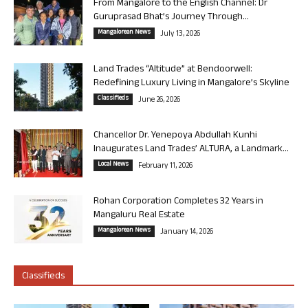
From Mangalore to the English Channel: Dr
Guruprasad Bhat’s Journey Through...
Mangalorean News
July 13, 2026
Land Trades “Altitude” at Bendoorwell:
Redefining Luxury Living in Mangalore’s Skyline
Classifieds
June 26, 2026
Chancellor Dr. Yenepoya Abdullah Kunhi
Inaugurates Land Trades’ ALTURA, a Landmark...
Local News
February 11, 2026
Rohan Corporation Completes 32 Years in
Mangaluru Real Estate
Mangalorean News
January 14, 2026
Classifieds