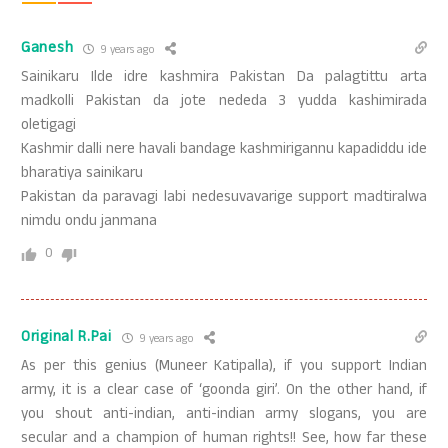
Ganesh
9 years ago
Sainikaru Ilde idre kashmira Pakistan Da palagtittu arta
madkolli Pakistan da jote nededa 3 yudda kashimirada
oletigagi
Kashmir dalli nere havali bandage kashmirigannu kapadiddu ide
bharatiya sainikaru
Pakistan da paravagi labi nedesuvavarige support madtiralwa
nimdu ondu janmana
0
Original R.Pai
9 years ago
As per this genius (Muneer Katipalla), if you support Indian
army, it is a clear case of ‘goonda giri’. On the other hand, if
you shout anti-indian, anti-indian army slogans, you are
secular and a champion of human rights!! See, how far these