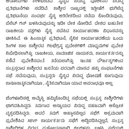
ಆರೋಪಗಳು ಕೇಳಿಬಂದಿವೆ. ಸೈನ್ಯದ ವಿರುದ್ದ, ಪೊಲೀಸರ ವಿರುದ್ದ
ಪ್ರತಿಭಟನೆಗಳು ನಡೆದಿವೆ. ಕಾಶ್ಮೀರ ರಾಜ್ಯದಲ್ಲಿ ಇತ್ತೀಚೆಗೆ ಭುಗಿಲೆದ್ದ
ಪ್ರತಿಭಟನೆಯ ಸಂದರ್ಭ ಸೈನ್ಯ ಅತಿರೇಕದಿಂದ ನಡೆದು ಕೊಂಡಿರುವುದು,
ಪೆಲೆಟ್ ಗನ್ ಬಳಸಿರುವುದನ್ನು ಇಡೀ ದೇಶ ನೋಡಿದೆ. ದೇಶದ ಬಹುತೇಕ
ರಾಜಕೀಯ ಪಕ್ಷಗಳು ಸೈನ್ಯ ನಡೆಸಿದ ಕಾರ್ಯಾಚರಣಾ ವಿಧಾನವನ್ನು
ಟೀಕಿಸಿವೆ. ಈ ಹಿಂಸಾತ್ಮಕ ಪ್ರತಿಭಟನೆ, ಸೈನಿಕ ಕಾರ್ಯಾಚರಣೆಯ ಒಂದು
ತಿಂಗಳ ಕಾಲ ಕಾಶ್ಮೀರದ ಗಲಭೆಗ್ರಸ್ಥ ಪ್ರದೇಶಗಳಿಗೆ ಮಾಧ್ಯಮಗಳ ಪ್ರವೇಶ
ನಿಷೇಧಿಸಲಾಗಿತ್ತು. ರಾಜಕೀಯ, ಸಾಮಾಜಿಕ ನಾಯಕರು, ಕಾರ್ಯಕರ್ತರನ್ನು
ಕಣಿವೆ ಪ್ರವೇಶಿಸದಂತೆ ತಡೆಯಲಾಗಿತ್ತು. ಇಂತಹ ದೌರ್ಜನ್ಯಗಳಿಂದ
ಸಂತ್ರಸ್ತರಾದ ಕಾಶ್ಮೀರದ ಜನತೆಯ ಪರವಾಗಿ ಮಾನವ ಹಕ್ಕು ಸಂಘಟನೆಗಳು
ಸಭೆ ನಡೆಸುವುದು, ಸಂತ್ರಸ್ತರು ಸೈನ್ಯದ ವಿರುದ್ದ ಘೋಷಣೆ ಕೂಗುವುದು
ಕಾನೂನಾತ್ಮಕವಾಗಿಯೂ , ನೈತಿಕವಾಗಿಯೂ ಯಾವ ಅಪರಾಧವೂ ಅಲ್ಲ.
ಬೆಂಗಳೂರಿನಲ್ಲಿ ಅಮ್ನೆಸ್ಟಿ ಹಮ್ಮಿಕೊಂಡಿದ್ದ ಸಭೆಯಲ್ಲಿ ಸಂತ್ರಸ್ತ ಕಾಶ್ಮೀರಿಗಳು
ಭಾಗವಹಿಸಿದ್ದರು. ತಮಗಾದ ಅನ್ಯಾಯದ ವಿರುದ್ದ ಸಹಜವಾಗಿ ಆಕ್ರೋಶ
ವ್ಯಕ್ತಪಡಿಸಿದ್ದರು. ಆದರೆ ತಮಗೆ ಆಹ್ವಾನವಿಲ್ಲದ ಸಭೆಗೆ ಅಕ್ರಮವಾಗಿ
ಪ್ರವೇಶಿಸಿದ ABVP ಕಾರ್ಯಕರ್ತರು ಸಭೆಗೆ ಅಡ್ಡಿಪಡಿಸಿದ್ದಲ್ಲದೆ, ಸಂತ್ರಸ್ತ
ಕಾಶ್ಮೀರಿಗಳ ವಿರುದ್ದ ಪ್ರಚೋದನಾಕಾರಿ ಶಬ್ದಗಳನ್ನು ಬಳಸಿ ಸಭೆಯಲ್ಲಿ