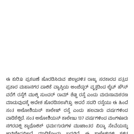
ಈ ಕುರಿತು ಪ್ರಕಟಣೆ ಹೊರಡಿಸಿರುವ ಜಿಲ್ಲಾಡಳಿತ ರಾಜ್ಯ ಸರಕಾರದ ಪತ್ರದ
ಪ್ರಕಾರ ಮಹಾನಗರ ಪಾಲಿಕೆ ವ್ಯಾಪ್ತಿಯ ಅಂಬೆಡ್ಕರ್ ವೃತ್ತದಿಂದ ಲೈಟ್ ಹೌಸ್
ವರೆಗೆ ರಸ್ತೆಗೆ ಮುಲ್ಕಿ ಸುಂದರ್ ರಾಮ್ ಶೆಟ್ಟಿ ರಸ್ತೆ ಎಂದು ಮರುನಾಮಕರಣ
ಮಾಡುವುದಕ್ಕೆ ಆದೇಶ ಹೊರಡಿಸಲಾಗಿತ್ತು. ಆದರೆ ಸದರಿ ರಸ್ತೆಯು ಈ ಹಿಂದೆ
ಸಂತ ಅಲೋಶಿಯಸ್ ಕಾಲೇಜ್ ರಸ್ತೆ ಎಂದು ಹಲವಾರು ವರ್ಷಗಳಿಂದ
ವಾಡಿಕೆಲ್ಲಿದೆ. ಸಂತ ಅಲೋಶಿಯಸ್ ಕಾಲೇಜು 137 ವರ್ಷಗಳಿಂದ ಮಂಗಳೂರು
ನಗರದಲ್ಲಿ ಕ್ಯಾಥೊಲಿಕ್ ಧರ್ಮಗುರುಗಳ ಮುಖಾಂತರ ವಿದ್ಯಾ ಸೇವೆಯನ್ನು