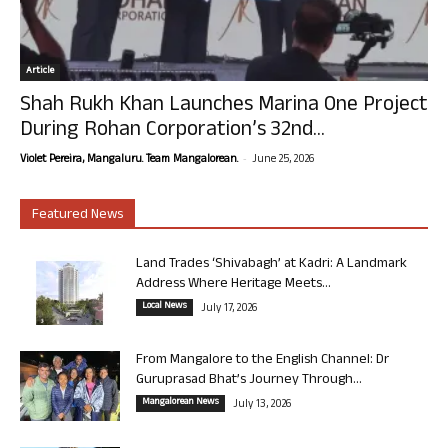
Article
Shah Rukh Khan Launches Marina One Project
During Rohan Corporation’s 32nd...
-
Violet Pereira, Mangaluru. Team Mangalorean.
June 25, 2026
Featured News
Land Trades ‘Shivabagh’ at Kadri: A Landmark
Address Where Heritage Meets...
Local News
July 17, 2026
From Mangalore to the English Channel: Dr
Guruprasad Bhat’s Journey Through...
Mangalorean News
July 13, 2026