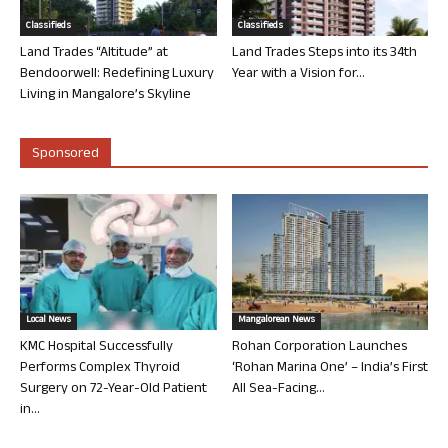
Classifieds
Classifieds
Land Trades “Altitude” at
Land Trades Steps into its 34th
Bendoorwell: Redefining Luxury
Year with a Vision for...
Living in Mangalore’s Skyline
Sponsored
Local News
Mangalorean News
KMC Hospital Successfully
Rohan Corporation Launches
Performs Complex Thyroid
‘Rohan Marina One’ – India’s First
Surgery on 72-Year-Old Patient
All Sea-Facing...
in...