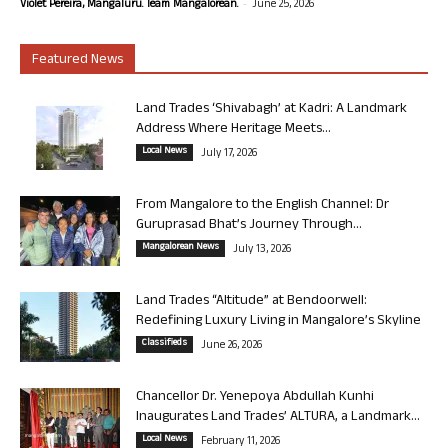
-
Violet Pereira, Mangaluru. Team Mangalorean.
June 25, 2026
Featured News
Land Trades ‘Shivabagh’ at Kadri: A Landmark
Address Where Heritage Meets...
Local News
July 17, 2026
From Mangalore to the English Channel: Dr
Guruprasad Bhat’s Journey Through...
Mangalorean News
July 13, 2026
Land Trades “Altitude” at Bendoorwell:
Redefining Luxury Living in Mangalore’s Skyline
Classifieds
June 26, 2026
Chancellor Dr. Yenepoya Abdullah Kunhi
Inaugurates Land Trades’ ALTURA, a Landmark...
Local News
February 11, 2026