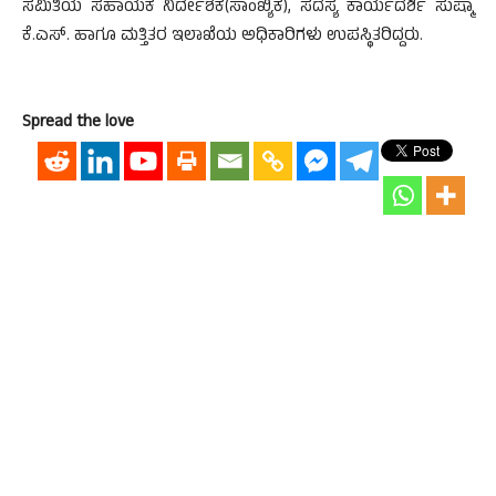
ಸಮಿತಿಯ ಸಹಾಯಕ ನಿರ್ದೇಶಕ(ಸಾಂಖ್ಯಿಕ), ಸದಸ್ಯ ಕಾರ್ಯದರ್ಶಿ ಸುಷ್ಮಾ
ಕೆ.ಎಸ್. ಹಾಗೂ ಮತ್ತಿತರ ಇಲಾಖೆಯ ಅಧಿಕಾರಿಗಳು ಉಪಸ್ಥಿತರಿದ್ದರು.
Spread the love