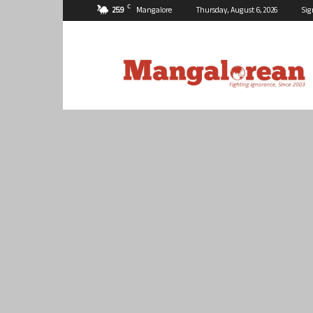
C
25.9
Mangalore
Thursday, August 6, 2026
Sig
Mangalorean.com