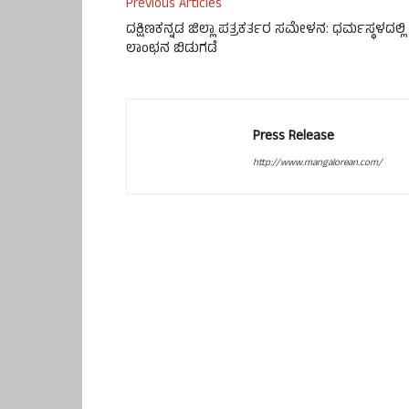
Previous Articles
ದಕ್ಷಿಣಕನ್ನಡ ಜಿಲ್ಲಾ ಪತ್ರಕರ್ತರ ಸಮೇಳನ: ಧರ್ಮಸ್ಥಳದಲ್ಲಿ
ಲಾಂಛನ ಬಿಡುಗಡೆ
Press Release
http://www.mangalorean.com/