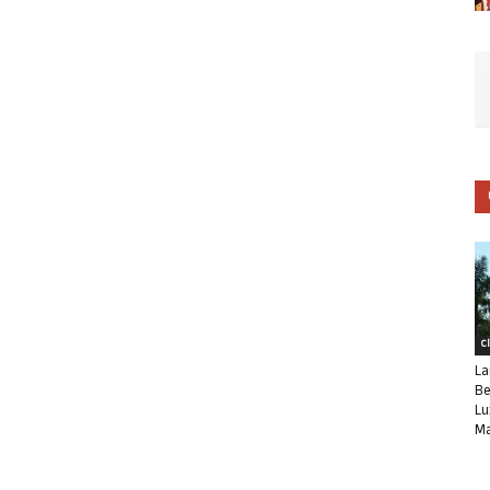
C
La
Be
Lu
Ma