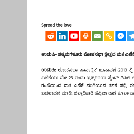
Spread the love
ಉಡುಪಿ- ಚಿಕ್ಕಮಗಳೂರು ಲೋಕಸಭಾ ಕ್ಷೇತ್ರದ ಮತ ಎಣಿಕೆ: 
ಉಡುಪಿ:
ಲೋಕಸಭಾ ಸಾರ್ವತ್ರಿಕ ಚುನಾವಣೆ-2019 ಕ್ಕ
ಎಣಿಕೆಯು ಮೇ 23 ರಂದು ಬ್ರಹ್ಮಗಿರಿಯ ಸೈಂಟ್ ಸಿಸಿಲಿ ಆಂಗ
ಗಂಟೆಯಿಂದ ಮತ ಎಣಿಕೆ ಮುಗಿಯುವ ತನಕ ಸದ್ರಿ ರಸ್ತೆಯ
ಬದಲಾವಣೆ ಮಾಡಿ, ಜಿಲ್ಲಾಧಿಕಾರಿ ಹೆಪ್ಸಿಬಾ ರಾಣಿ ಕೊರ್ಲಪ