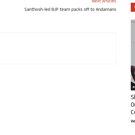
Next Articles
Santhosh-led BJP team packs off to Andamans
Ar
S
O
C
Vi