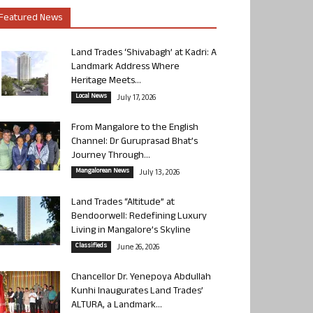
Featured News
Land Trades ‘Shivabagh’ at Kadri: A
Landmark Address Where
Heritage Meets...
Local News
July 17, 2026
From Mangalore to the English
Channel: Dr Guruprasad Bhat’s
Journey Through...
Mangalorean News
July 13, 2026
Land Trades “Altitude” at
Bendoorwell: Redefining Luxury
Living in Mangalore’s Skyline
Classifieds
June 26, 2026
Chancellor Dr. Yenepoya Abdullah
Kunhi Inaugurates Land Trades’
ALTURA, a Landmark...