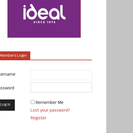
Members Login
sername
assword
Remember Me
Lost your password?
Register