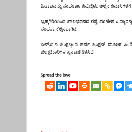
ಓಡಾಟವನ್ನು ಸಂಪೂರ್ಣ ನಿಷೇಧಿಸಿ, ಅಲ್ಲಿನ ನಿವಾಸಿಗಳಿಗೆ 
ಬ್ರಹ್ಮಗಿರಿಯಿಂದ ಬಾಲಭವನದ ರಸ್ತೆ ಮುಖೇನ ವಿದ್ಯಾರಣ್
ಸಂಪರ್ಕ ಕಲ್ಪಿಸಲಾಗಿದೆ.
ಎಲ್.ಐ.ಸಿ ಜಂಕ್ಷನ್ನಿಂದ ಹರ್ಷ ಜಂಕ್ಷನ್ ಮೂಲಕ ಸಿಂಡಿಕ
ಜಿಲ್ಲಾಧಿಕಾರಿಗಳ ಪ್ರಕಟಣೆ ತಿಳಿಸಿದೆ.
Spread the love