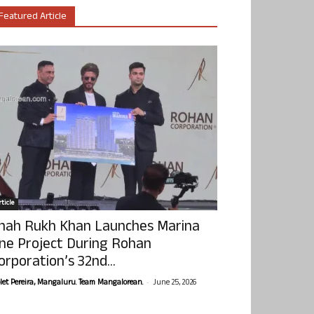
Featured Article
ticle
hah Rukh Khan Launches Marina
ne Project During Rohan
orporation’s 32nd...
-
olet Pereira, Mangaluru. Team Mangalorean.
June 25, 2026