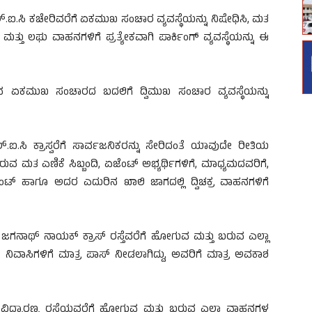
ಎಲ್.ಐ.ಸಿ ಕಚೇರಿವರೆಗೆ ಏಕಮುಖ ಸಂಚಾರ ವ್ಯವಸ್ಥೆಯನ್ನು ನಿಷೇಧಿಸಿ, ಮತ
ತ್ತು ಲಘು ವಾಹನಗಳಿಗೆ ಪ್ರತ್ಯೇಕವಾಗಿ ಪಾರ್ಕಿಂಗ್ ವ್ಯವಸ್ಥೆಯನ್ನು ಈ
ಗೆ ಇರುವ ಏಕಮುಖ ಸಂಚಾರದ ಬದಲಿಗೆ ದ್ವಿಮುಖ ಸಂಚಾರ ವ್ಯವಸ್ಥೆಯನ್ನು
ಲ್.ಐ.ಸಿ ಕ್ರಾಸ್ವರೆಗೆ ಸಾರ್ವಜನಿಕರನ್ನು ಸೇರಿದಂತೆ ಯಾವುದೇ ರೀತಿಯ
 ಮತ ಎಣಿಕೆ ಸಿಬ್ಬಂದಿ, ಏಜೆಂಟ್ ಅಭ್ಯರ್ಥಿಗಳಿಗೆ, ಮಾಧ್ಯಮದವರಿಗೆ,
ಟ್ ಹಾಗೂ ಅದರ ಎದುರಿನ ಖಾಲಿ ಜಾಗದಲ್ಲಿ ದ್ವಿಚಕ್ರ ವಾಹನಗಳಿಗೆ
ವಾಗಿ ಜಗನಾಥ್ ನಾಯಕ್ ಕ್ರಾಸ್ ರಸ್ತೆವರೆಗೆ ಹೋಗುವ ಮತ್ತು ಬರುವ ಎಲ್ಲಾ
ನಿವಾಸಿಗಳಿಗೆ ಮಾತ್ರ ಪಾಸ್ ನೀಡಲಾಗಿದ್ದು, ಅವರಿಗೆ ಮಾತ್ರ ಅವಕಾಶ
ವಿದ್ಯಾರಣ್ಯ ರಸ್ತೆಯವರೆಗೆ ಹೋಗುವ ಮತ್ತು ಬರುವ ಎಲ್ಲಾ ವಾಹನಗಳ