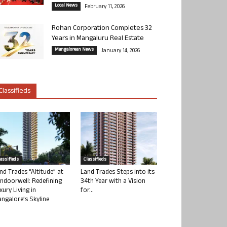
Local News
February 11, 2026
Rohan Corporation Completes 32
Years in Mangaluru Real Estate
Mangalorean News
January 14, 2026
Classifieds
lassifieds
Classifieds
nd Trades “Altitude” at
Land Trades Steps into its
ndoorwell: Redefining
34th Year with a Vision
xury Living in
for...
ngalore’s Skyline