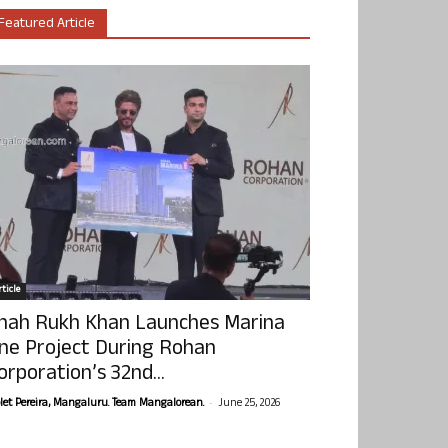
Featured Article
ticle
hah Rukh Khan Launches Marina
ne Project During Rohan
orporation’s 32nd...
-
olet Pereira, Mangaluru. Team Mangalorean.
June 25, 2026