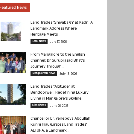
Featured News
Land Trades ‘Shivabagh’ at Kadri: A
Landmark Address Where
Heritage Meets...
Local News
July 17, 2026
From Mangalore to the English
Channel: Dr Guruprasad Bhat’s
Journey Through...
Mangalorean News
July 13, 2026
Land Trades “Altitude” at
Bendoorwell: Redefining Luxury
Living in Mangalore’s Skyline
Classifieds
June 26, 2026
Chancellor Dr. Yenepoya Abdullah
Kunhi Inaugurates Land Trades’
ALTURA, a Landmark...