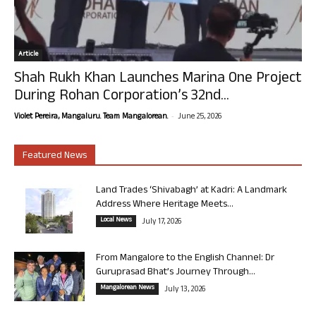
Article
Shah Rukh Khan Launches Marina One Project
During Rohan Corporation’s 32nd...
-
Violet Pereira, Mangaluru. Team Mangalorean.
June 25, 2026
Featured News
Land Trades ‘Shivabagh’ at Kadri: A Landmark
Address Where Heritage Meets...
Local News
July 17, 2026
From Mangalore to the English Channel: Dr
Guruprasad Bhat’s Journey Through...
Mangalorean News
July 13, 2026