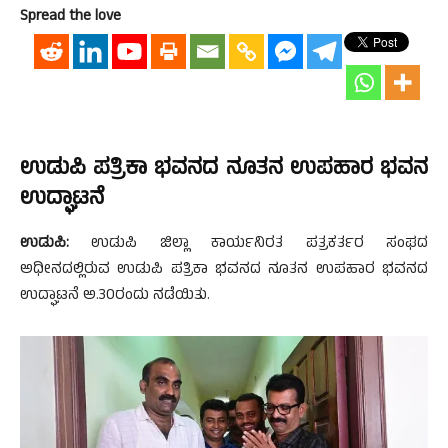
Spread the love
ಉಡುಪಿ ಪತ್ರಿಕಾ ಭವನದ ನೂತನ ಉಪಹಾರ ಭವನ
ಉದ್ಘಾಟನೆ
ಉಡುಪಿ:
ಉಡುಪಿ ಜಿಲ್ಲಾ ಕಾರ್ಯನಿರತ ಪತ್ರಕರ್ತರ ಸಂಘದ
ಅಧೀನದಲ್ಲಿರುವ ಉಡುಪಿ ಪತ್ರಿಕಾ ಭವನದ ನೂತನ ಉಪಹಾರ ಭವನದ
ಉದ್ಘಾಟನೆ ಅ.30ರಂದು ನಡೆಯಿತು.