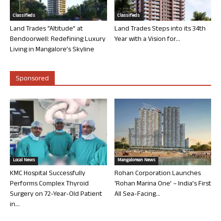
Classifieds
Classifieds
Land Trades “Altitude” at
Land Trades Steps into its 34th
Bendoorwell: Redefining Luxury
Year with a Vision for...
Living in Mangalore’s Skyline
Sponsored
Local News
Mangalorean News
KMC Hospital Successfully
Rohan Corporation Launches
Performs Complex Thyroid
‘Rohan Marina One’ – India’s First
Surgery on 72-Year-Old Patient
All Sea-Facing...
in...