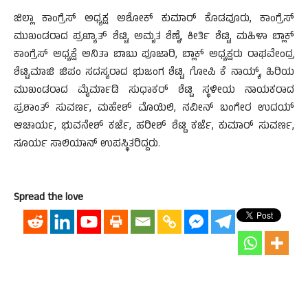
ಜಿಲ್ಲಾ ಕಾಂಗ್ರೆಸ್ ಅಧ್ಯಕ್ಷ ಅಶೋಕ್ ಕುಮಾರ್ ಕೊಡವೂರು, ಕಾಂಗ್ರೆಸ್
ಮುಖಂಡರಾದ ಪ್ರಖ್ಯಾತ್ ಶೆಟ್ಟಿ, ಅಮೃತ ಶೆಣೈ, ಕೀರ್ತಿ ಶೆಟ್ಟಿ, ಮಹಿಳಾ ಬ್ಲಾಕ್
ಕಾಂಗ್ರೆಸ್ ಅಧ್ಯಕ್ಷೆ ಅನಿತಾ ಬಾಬು ಪೂಜಾರಿ, ಬ್ಲಾಕ್ ಅಧ್ಯಕ್ಷರು ರಾಘವೇಂದ್ರ
ಶೆಟ್ಟಿ,ಮಾಜಿ ಜಿಪಂ ಸದಸ್ಯರಾದ ಭುಜಂಗ ಶೆಟ್ಟಿ, ಗೋಪಿ ಕೆ ನಾಯ್ಕ್, ಹಿರಿಯ
ಮುಖಂಡರಾದ ಮೈರ್ಮಾಡಿ ಸುಧಾಕರ್ ಶೆಟ್ಟಿ ಸ್ಥಳೀಯ ನಾಯಕರಾದ
ಪ್ರಶಾಂತ್ ಸುವರ್ಣ, ಮಹೇಶ್ ಮೊಯಿಲಿ, ನವೀನ್ ಬಂಗೇರ ಉದಯ್
ಆಚಾರ್ಯ, ಭುವನೇಶ್ ಕರ್ಜೆ, ಹರೀಶ್ ಶೆಟ್ಟಿ ಕರ್ಜೆ, ಕುಮಾರ್ ಸುವರ್ಣ,
ಸೂರ್ಯ ಸಾಲಿಯಾನ್ ಉಪಸ್ಥಿತರಿದ್ದರು.
Spread the love