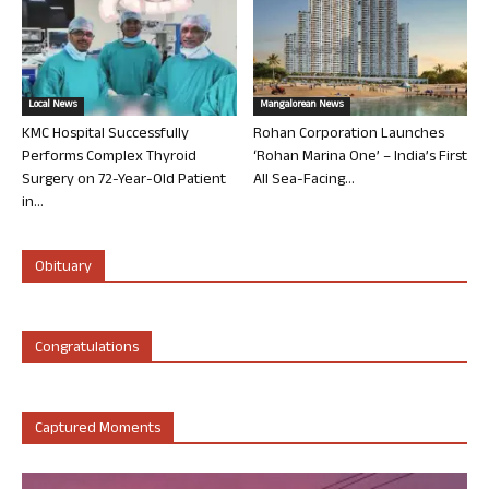
Local News
Mangalorean News
KMC Hospital Successfully
Rohan Corporation Launches
Performs Complex Thyroid
‘Rohan Marina One’ – India’s First
Surgery on 72-Year-Old Patient
All Sea-Facing...
in...
Obituary
Congratulations
Captured Moments