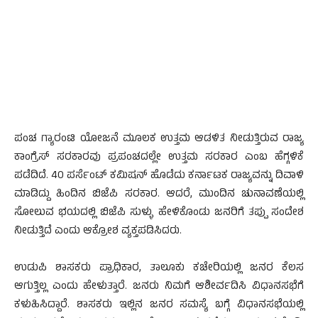
ಪಂಚ ಗ್ಯಾರಂಟಿ ಯೋಜನೆ ಮೂಲಕ ಉತ್ತಮ ಆಡಳಿತ ನೀಡುತ್ತಿರುವ ರಾಜ್ಯ
ಕಾಂಗ್ರೆಸ್ ಸರಕಾರವು ಪ್ರಪಂಚದಲ್ಲೇ ಉತ್ತಮ ಸರಕಾರ ಎಂಬ ಹೆಗ್ಗಳಿಕೆ
ಪಡೆದಿದೆ. 40 ಪರ್ಸೆಂಟ್ ಕಮಿಷನ್ ಹೊಡೆದು ಕರ್ನಾಟಕ ರಾಜ್ಯವನ್ನು ದಿವಾಳಿ
ಮಾಡಿದ್ದು ಹಿಂದಿನ ಬಿಜೆಪಿ ಸರಕಾರ. ಆದರೆ, ಮುಂದಿನ ಚುನಾವಣೆಯಲ್ಲಿ
ಸೋಲುವ ಭಯದಲ್ಲಿ ಬಿಜೆಪಿ ಸುಳ್ಳು ಹೇಳಿಕೊಂಡು ಜನರಿಗೆ ತಪ್ಪು ಸಂದೇಶ
ನೀಡುತ್ತಿದೆ ಎಂದು ಆಕ್ರೋಶ ವ್ಯಕ್ತಪಡಿಸಿದರು.
ಉಡುಪಿ ಶಾಸಕರು ಪ್ರಾಧಿಕಾರ, ತಾಲೂಕು ಕಚೇರಿಯಲ್ಲಿ ಜನರ ಕೆಲಸ
ಆಗುತ್ತಿಲ್ಲ ಎಂದು ಹೇಳುತ್ತಾರೆ. ಜನರು ನಿಮಗೆ ಆಶೀರ್ವದಿಸಿ ವಿಧಾನಸಭೆಗೆ
ಕಳುಹಿಸಿದ್ದಾರೆ. ಶಾಸಕರು ಇಲ್ಲಿನ ಜನರ ಸಮಸ್ಯೆ ಬಗ್ಗೆ ವಿಧಾನಸಭೆಯಲ್ಲಿ