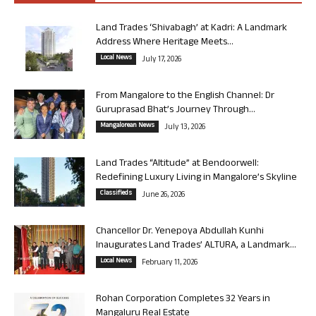
Land Trades ‘Shivabagh’ at Kadri: A Landmark
Address Where Heritage Meets...
Local News
July 17, 2026
From Mangalore to the English Channel: Dr
Guruprasad Bhat’s Journey Through...
Mangalorean News
July 13, 2026
Land Trades “Altitude” at Bendoorwell:
Redefining Luxury Living in Mangalore’s Skyline
Classifieds
June 26, 2026
Chancellor Dr. Yenepoya Abdullah Kunhi
Inaugurates Land Trades’ ALTURA, a Landmark...
Local News
February 11, 2026
Rohan Corporation Completes 32 Years in
Mangaluru Real Estate