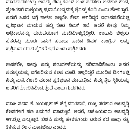
ಮಾತನಾಡಬೇಕಿತ್ತು. ಅದನ್ನು ಬಿಟ್ಟು ಕೋಳಿ ಅಂಕ ನಡೆಸಲು ಅವಕಾಶ ಕೊಡಿ,
ಸ್ನೇಹಿತನಿಗೆ ಮಲ್ಪೆಯಲ್ಲಿ ಪ್ರವಾಸೋದ್ಯಮಕ್ಕೆ ಲೈಸನ್ಸ್ ಕೊಡಿ ಎಂದು ಹೇಳುತ್ತಾರೆ.
ನಿಮಗೆ ಜನರ ಬಗ್ಗೆ ಕಾಳಜಿ ಇಲ್ಲವೇ. ಕೆಲಸ ಆಗದಿದ್ದರೆ ವಿಧಾನಸಭೆಯಲ್ಲಿ
ಪ್ರತಿಭಟನೆ ಮಾಡುವ ಹಕ್ಕು ಕೂಡ ನಿಮಗೆ ಇದೆ. ಆದರೆ ನೀವು ನಿಮ್ಮ
ಅಧಿಕಾರವನ್ನು ದುರುಪಯೋಗ ಮಾಡಿಕೊಳ್ಳುತ್ತಿದ್ದೀರಿ. ಉಡುಪಿ ಜಿಲ್ಲೆಯ
ಹೆಸರನ್ನು ಮೂರು ಕಾಸಿಗೆ ಹರಾಜು ಹಾಕಿದ ನಿಮಗೆ ಕಾಂಗ್ರೆಸ್ ಅನ್ನು
ಪ್ರಶ್ನಿಸುವ ಯಾವ ನೈತಿಕತೆ ಇದೆ ಎಂದು ಪ್ರಶ್ನಿಸಿದರು.
ಶಾಸಕರೇ, ನೀವು ನಿಮ್ಮ ನಡುವಳಿಕೆಯನ್ನು ಸರಿಮಾಡಿಕೊಂಡು ಜನರ
ಸಮಸ್ಯೆಯನ್ನು ಬಗೆಹರಿಸುವ ಕೆಲಸ ಮಾಡಿ. ಇಲ್ಲದಿದ್ದರೆ ಮುಂದಿನ ದಿನಗಳಲ್ಲಿ
ನಿಮ್ಮ ಮನೆ, ಕಚೇರಿ ಮುಂದೆ ಪ್ರತಿಭಟನೆ ಮಾಡುತ್ತೇವೆ. ನಿಮ್ಮ ನೈಜ ಸ್ಥಿತಿಯನ್ನು
ಜನರಿಗೆ ತೋರಿಸಿಕೊಡುತ್ತೇವೆ ಎಂದು ಗುಡುಗಿದರು.
ಮಾಜಿ ಸಚಿವ ಕೆ. ಜಯಪ್ರಕಾಶ್ ಹೆಗ್ಡೆ ಮಾತನಾಡಿ, ರಾಜ್ಯ ಸರಕಾರ ಅಭಿವೃದ್ಧಿ
ಕೆಲಸಗಳಿಗೆ ಹಣ ಬಿಡುಗಡೆ ಮಾಡುತ್ತಿದೆ. ಆದರೆ, ಬಿಜೆಪಿಯವರು ಅಭಿವೃದ್ಧಿ
ಆಗುತ್ತಿಲ್ಲ ಎನ್ನುತ್ತಾರೆ. ಬಿಜೆಪಿ ಸುಳ್ಳು ಹೇಳಿಕೊಂಡು ಬರುವ ಕಡೆ ನಾವು ಸತ್ಯ
ತಿಳಿಸುವ ಕೆಲಸ ಮಾಡಬೇಕು ಎಂದರು.