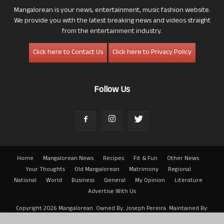
Mangalorean is your news, entertainment, music fashion website.
We provide you with the latest breaking news and videos straight
from the entertainment industry.
Click here to Contact Us
Click here to Privacy Policy
Follow Us
Home
Mangalorean News
Recipes
Fit & Fun
Other News
Your Thoughts
Old Mangalorean
Matrimony
Regional
National
World
Business
General
My Opinion
Literature
Advertise With Us
Copyright 2026 Mangalorean. Owned By: Joseph Pereira. Maintained By:
Arwin